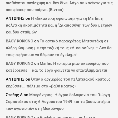
αισθάνεται πανίσχυρη και δεν δίνει λόγο σε κανέναν για τις
αποφάσεις που παίρνει (Βίντεο)
ΑΝΤΩΝΗΣ
on
Η «δικαστική αφύπνιση» για τη Marfin, η
πολιτική σκοπιμότητα και η “Δικαιοσύνη” των δύο μέτρων
και δύο σταθμών
ΒΑΘΥ ΚΟΚΚΙΝΟ
on
Το αστικό παρακράτος Μητσοτάκη σε
πλήρη ώσμωση με την ταξική τους «Δικαιοσύνη» – Δεν θα
τους αφήσουμε να θάψουν το έγκλημα!
ΒΑΘΥ ΚΟΚΚΙΝΟ
on
Marfin: Η ιστορία μιας σκευωρίας που
κατέρρευσε – και το έργο φαίνεται να επαναλαμβάνεται
ΑΝΤΩΝΗΣ
on
Όταν ο αρχιερέας του πελατειακού κράτους
κηρύσσει… πόλεμο στο «βαθύ κράτος»
Σταθης Λ
on
Μακρόνησος: Η άγρια δολοφονία του Γιώργη
Σαμπατάκου στις 6 Αυγούστου 1949 και τα βασανιστήρια
των αγωνιστών στη Μακρόνησο
ΒΑΘΥ ΚΟΚΚΙΝΟ
on
Predator, σιωπή και… πολιτική