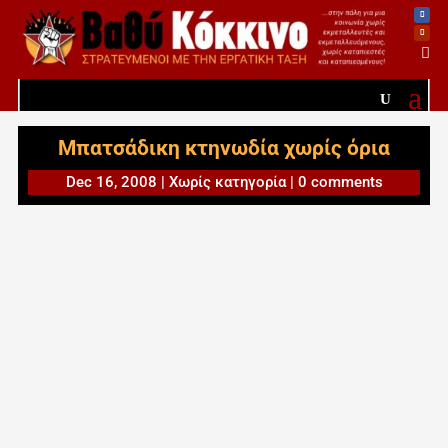

Μπατσάδικη κτηνωδία χωρίς όρια
Dec 16, 2008
|
Χωρίς κατηγορία
|
0 comments