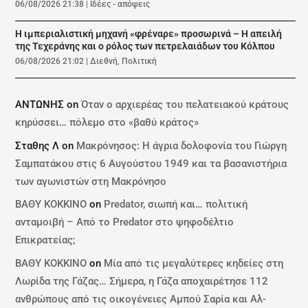
06/08/2026 21:38
|
Ιδέες - απόψεις
Η ιμπεριαλιστική μηχανή «φρέναρε» προσωρινά – Η απειλή
της Τεχεράνης και ο ρόλος των πετρελαιάδων του Κόλπου
06/08/2026 21:02
|
Διεθνή
,
Πολιτική
ΑΝΤΩΝΗΣ
on
Όταν ο αρχιερέας του πελατειακού κράτους
κηρύσσει… πόλεμο στο «βαθύ κράτος»
Σταθης Λ
on
Μακρόνησος: Η άγρια δολοφονία του Γιώργη
Σαμπατάκου στις 6 Αυγούστου 1949 και τα βασανιστήρια
των αγωνιστών στη Μακρόνησο
ΒΑΘΥ ΚΟΚΚΙΝΟ
on
Predator, σιωπή και… πολιτική
ανταμοιβή – Από το Predator στο ψηφοδέλτιο
Επικρατείας;
ΒΑΘΥ ΚΟΚΚΙΝΟ
on
Μία από τις μεγαλύτερες κηδείες στη
Λωρίδα της Γάζας… Σήμερα, η Γάζα αποχαιρέτησε 112
ανθρώπους από τις οικογένειες Αμπού Σαρία και Αλ-