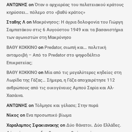
ΑΝΤΩΝΗΣ
on
Όταν ο αρχιερέας του πελατειακού κράτους
κηρύσσει… πόλεμο στο «βαθύ κράτος»
Σταθης Λ
on
Μακρόνησος: Η άγρια δολοφονία του Γιώργη
Σαμπατάκου στις 6 Αυγούστου 1949 και τα βασανιστήρια
των αγωνιστών στη Μακρόνησο
ΒΑΘΥ ΚΟΚΚΙΝΟ
on
Predator, σιωπή και… πολιτική
ανταμοιβή – Από το Predator στο ψηφοδέλτιο
Επικρατείας;
ΒΑΘΥ ΚΟΚΚΙΝΟ
on
Μία από τις μεγαλύτερες κηδείες στη
Λωρίδα της Γάζας… Σήμερα, η Γάζα αποχαιρέτησε 112
ανθρώπους από τις οικογένειες Αμπού Σαρία και Αλ-
Χασάινα.
ΑΝΤΩΝΗΣ
on
Τόλμησε και γέλασε; Στην πυρά
Νίκος
on
Ενα προσωπικό βίωμα
Χαραλαμπος Σφακιανακης
on
Δύο θάνατοι. Δύο Ελλάδες.