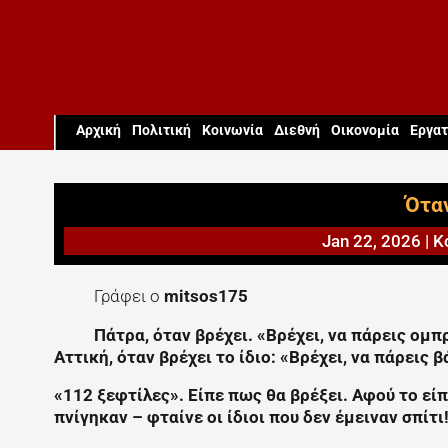
Aρχική
Πολιτική
Κοινωνία
Διεθνή
Οικονομία
Εργατ
Όταν
Jan 22, 2026
|
Κ
Γράφει ο
mitsos175
Πάτρα, όταν βρέχει. «Βρέχει, να πάρεις ομπ
Αττική, όταν βρέχει το ίδιο: «Βρέχει, να πάρεις 
«112 ξεφτίλες». Είπε πως θα βρέξει. Αφού το είπ
πνίγηκαν – φταίνε οι ίδιοι που δεν έμειναν σπίτι