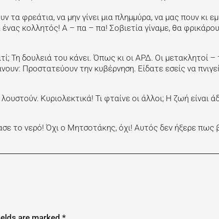
 τα φρεάτια, να μην γίνει μια πλημμύρα, να μας πουν κι εμ
 ένας κολλητός! Α – πα – πα! Σοβιετία γίναμε, θα φρικάρου
τί; Τη δουλειά του κάνει. Όπως κι οι ΑΡΔ. Οι μετακλητοί – 
άνουν: Προστατεύουν την κυβέρνηση. Είδατε εσείς να πνιγε
λουστούν. Κυριολεκτικά! Τι φταίνε οι άλλοι; Η ζωή είναι άδ
ασε το νερό! Όχι ο Μητσοτάκης, όχι! Αυτός δεν ήξερε πως 
ields are marked
*