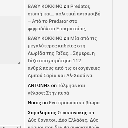
ΒΑΘΥ ΚΟΚΚΙΝΟ
on
Predator,
σιωπή και… πολιτική ανταμοιβή
– Από το Predator στο
ψηφοδέλτιο Επικρατείας;
ΒΑΘΥ ΚΟΚΚΙΝΟ
on
Μία από τις
μεγαλύτερες κηδείες στη
Λωρίδα της Γάζας… Σήμερα, η
Γάζα αποχαιρέτησε 112
ανθρώπους από τις οικογένειες
Αμπού Σαρία και Αλ-Χασάινα.
ΑΝΤΩΝΗΣ
on
Τόλμησε και
γέλασε; Στην πυρά
Νίκος
on
Ενα προσωπικό βίωμα
Χαραλαμπος Σφακιανακης
on
Δύο θάνατοι. Δύο Ελλάδες. Δύο
κόσμοι που δεν θα συναντηθούν