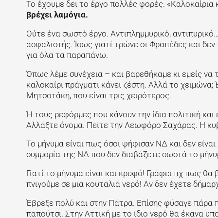
Το έχουμε δει το έργο πολλές φορές. «Καλοκαίρια
βρέχει λαμόγια.
Ούτε ένα σωστό έργο. Αντιπλημμυρικό, αντιπυρικό… 
ασφαλιστής. Ίσως γιατί τρώνε οι Φραπέδες και δεν π
για όλα τα παραπάνω.
Όπως λέμε συνέχεια – και βαρεθήκαμε κι εμείς να 
καλοκαίρι πράγματι κάνει ζέστη. Αλλά το χειμώνα;
Μητσοτάκη, που είναι τρις χειρότερος.
Ή τους ρεφόρμες που κάνουν την ίδια πολιτική και
Αλλάξτε όνομα. Πείτε την Λεωφόρο Σαχάρας. Η κυβ
Το μήνυμα είναι πως όσοι ψήφισαν ΝΔ και δεν είναι
συμμορία της ΝΔ που δεν διαβάζετε σωστά το μήνυ
Γιατί το μήνυμα είναι και κρυφό! Γράφει πχ πως θα
πνιγούμε σε μια κουταλιά νερό! Αν δεν έχετε δήμαρ
Έβρεξε πολύ και στην Πάτρα. Επίσης φύσαγε πάρα π
παπούτσι. Στην Αττική με το ίδιο νερό θα έκανα υπ