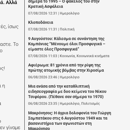
σήμερα το 1995 – Ο φάκελος του στην
ά. Αλλά
Κρατική Ασφάλεια
07/08/2026 12:31
|
Ημερολόγιο
Κλοποδάνεια
τές, ίσως
07/08/2026 11:31
|
Πολιτική
9 Αυγούστου: Κάλεσμα σε συνάντηση της
αστε. Το
Καμπάνιας “Μένουμε όλοι Προσφυγικά –
είμαστε όλες Προσφυγικά”
το
07/08/2026 11:03
|
Κοινωνία
,
Κοινωνικά κινήματα
Αφιέρωμα: 81 χρόνια από την ρίψη της
ος!
πρώτης ατομικής βόμβας στην Χιροσίμα
06/08/2026 23:46
|
Ημερολόγιο
ι η
Μια ανάσα από την καταθλιπτική
ειδησεογραφία με δυο κείμενα του Νίκου
Τσιφόρου. (Πέθανε σαν σήμερα το 1970)
α
06/08/2026 23:35
|
Ημερολόγιο
,
Πολιτισμός
Μακρόνησος: Η άγρια δολοφονία του Γιώργη
Σαμπατάκου στις 6 Αυγούστου 1949 και τα
ο
βασανιστήρια των αγωνιστών στη
εν γίναμε
Μακρόνησο