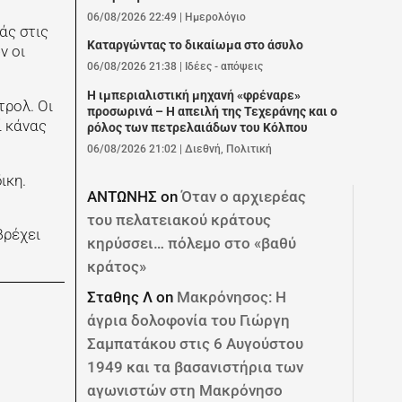
06/08/2026 22:49
|
Ημερολόγιο
άς στις
Καταργώντας το δικαίωμα στο άσυλο
ν οι
06/08/2026 21:38
|
Ιδέες - απόψεις
Η ιμπεριαλιστική μηχανή «φρέναρε»
τρολ. Οι
προσωρινά – Η απειλή της Τεχεράνης και ο
ί κάνας
ρόλος των πετρελαιάδων του Κόλπου
06/08/2026 21:02
|
Διεθνή
,
Πολιτική
ικη.
ΑΝΤΩΝΗΣ
on
Όταν ο αρχιερέας
του πελατειακού κράτους
βρέχει
κηρύσσει… πόλεμο στο «βαθύ
κράτος»
Σταθης Λ
on
Μακρόνησος: Η
άγρια δολοφονία του Γιώργη
Σαμπατάκου στις 6 Αυγούστου
1949 και τα βασανιστήρια των
αγωνιστών στη Μακρόνησο