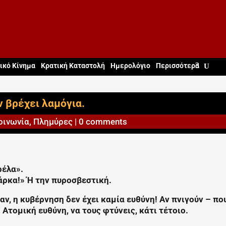
ικό Κίνημα
Κρατική Καταστολή
Ημερολόγιο
Περισσότερα
 βρέχει λαμόγια.
οινωνία
,
Πλημύρες
|
0 comments
ρέλα».
βάρκα!» Ή την πυροσβεστική.
αν, η κυβέρνηση δεν έχει καμία ευθύνη! Αν πνιγούν – πο
! Ατομική ευθύνη, να τους φτύνεις, κάτι τέτοιο.