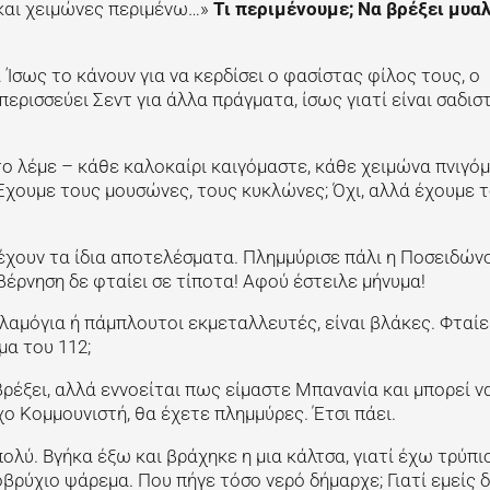
 και χειμώνες περιμένω…»
Τι περιμένουμε; Να βρέξει μυαλ
Ίσως το κάνουν για να κερδίσει ο φασίστας φίλος τους, ο
ερισσεύει Σεντ για άλλα πράγματα, ίσως γιατί είναι σαδισ
το λέμε – κάθε καλοκαίρι καιγόμαστε, κάθε χειμώνα πνιγόμ
 Έχουμε τους μουσώνες, τους κυκλώνες; Όχι, αλλά έχουμε 
 έχουν τα ίδια αποτελέσματα. Πλημμύρισε πάλι η Ποσειδών
έρνηση δε φταίει σε τίποτα! Αφού έστειλε μήνυμα!
 λαμόγια ή πάμπλουτοι εκμεταλλευτές, είναι βλάκες. Φταίε
μα του 112;
 βρέξει, αλλά εννοείται πως είμαστε Μπανανία και μπορεί ν
χο Κομμουνιστή, θα έχετε πλημμύρες. Έτσι πάει.
ολύ. Βγήκα έξω και βράχηκε η μια κάλτσα, γιατί έχω τρύπι
οβρύχιο ψάρεμα. Που πήγε τόσο νερό δήμαρχε; Γιατί εμείς δ