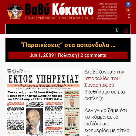

“Παραινέσεις” στα ασπόνδυλα …
Jun 1, 2009
|
Πολιτική
|
2 comments
Διαβάζοντας
την
ιστοσελίδα του
Συνασπισμού
βρεθήκαμε σε μια
έκπληξη.
Δεν γνωρίζαμε ότι
το κόμμα αυτό
εκδίδει μια
εφημερίδα με τίτλο