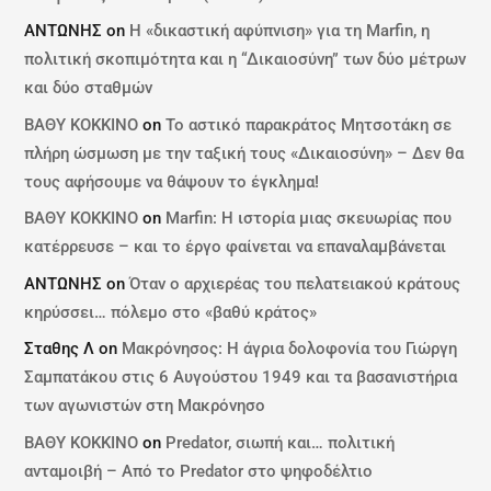
ΑΝΤΩΝΗΣ
on
Η «δικαστική αφύπνιση» για τη Marfin, η
πολιτική σκοπιμότητα και η “Δικαιοσύνη” των δύο μέτρων
και δύο σταθμών
ΒΑΘΥ ΚΟΚΚΙΝΟ
on
Το αστικό παρακράτος Μητσοτάκη σε
πλήρη ώσμωση με την ταξική τους «Δικαιοσύνη» – Δεν θα
τους αφήσουμε να θάψουν το έγκλημα!
ΒΑΘΥ ΚΟΚΚΙΝΟ
on
Marfin: Η ιστορία μιας σκευωρίας που
κατέρρευσε – και το έργο φαίνεται να επαναλαμβάνεται
ΑΝΤΩΝΗΣ
on
Όταν ο αρχιερέας του πελατειακού κράτους
κηρύσσει… πόλεμο στο «βαθύ κράτος»
Σταθης Λ
on
Μακρόνησος: Η άγρια δολοφονία του Γιώργη
Σαμπατάκου στις 6 Αυγούστου 1949 και τα βασανιστήρια
των αγωνιστών στη Μακρόνησο
ΒΑΘΥ ΚΟΚΚΙΝΟ
on
Predator, σιωπή και… πολιτική
ανταμοιβή – Από το Predator στο ψηφοδέλτιο