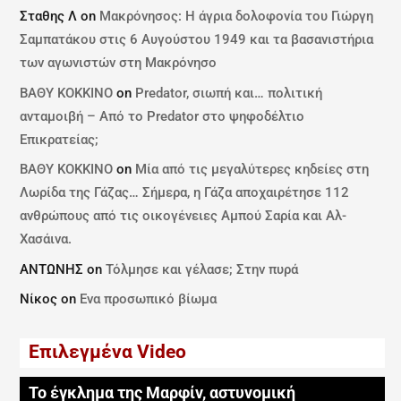
Σταθης Λ
on
Μακρόνησος: Η άγρια δολοφονία του Γιώργη
Σαμπατάκου στις 6 Αυγούστου 1949 και τα βασανιστήρια
των αγωνιστών στη Μακρόνησο
ΒΑΘΥ ΚΟΚΚΙΝΟ
on
Predator, σιωπή και… πολιτική
ανταμοιβή – Από το Predator στο ψηφοδέλτιο
Επικρατείας;
ΒΑΘΥ ΚΟΚΚΙΝΟ
on
Μία από τις μεγαλύτερες κηδείες στη
Λωρίδα της Γάζας… Σήμερα, η Γάζα αποχαιρέτησε 112
ανθρώπους από τις οικογένειες Αμπού Σαρία και Αλ-
Χασάινα.
ΑΝΤΩΝΗΣ
on
Τόλμησε και γέλασε; Στην πυρά
Νίκος
on
Ενα προσωπικό βίωμα
Επιλεγμένα Video
Το έγκλημα της Μαρφίν, αστυνομική