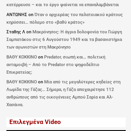
κατέρρευσε – και το έργο φαίνεται να επαναλαμβάνεται
ΑΝΤΩΝΗΣ
on
Όταν ο αρχιερέας του πελατειακού κράτους
κηρύσσει… πόλεμο στο «βαθύ κράτος»
Σταθης Λ
on
Μακρόνησος: Η άγρια δολοφονία του Γιώργη
Σαμπατάκου στις 6 Αυγούστου 1949 και τα βασανιστήρια
των αγωνιστών στη Μακρόνησο
ΒΑΘΥ ΚΟΚΚΙΝΟ
on
Predator, σιωπή και… πολιτική
ανταμοιβή – Από το Predator στο ψηφοδέλτιο
Επικρατείας;
ΒΑΘΥ ΚΟΚΚΙΝΟ
on
Μία από τις μεγαλύτερες κηδείες στη
Λωρίδα της Γάζας… Σήμερα, η Γάζα αποχαιρέτησε 112
ανθρώπους από τις οικογένειες Αμπού Σαρία και Αλ-
Χασάινα.
Επιλεγμένα Video