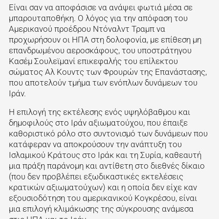
Είναι σαν να αποφάσισε να ανάψει φωτιά μέσα σε
μπαρουταποθήκη. Ο λόγος για την απόφαση του
Αμερικανού προέδρου Ντόναλντ Τραμπ να
προχωρήσουν οι ΗΠΑ στη δολοφονία, με επίθεση μη
επανδρωμένου αεροσκάφους, του υποστράτηγου
Κασέμ Σουλεϊμανί επικεφαλής του επίλεκτου
σώματος Αλ Κουντς των Φρουρών της Επανάστασης,
που αποτελούν τμήμα των ενόπλων δυνάμεων του
Ιράν.
Η επιλογή της εκτέλεσης ενός υψηλόβαθμου και
δημοφιλούς στο Ιράν αξιωματούχου, που έπαιξε
καθοριστικό ρόλο στο συντονισμό των δυνάμεων που
κατάφεραν να αποκρούσουν την ανάπτυξη του
Ισλαμικού Κράτους στο Ιράκ και τη Συρία, καθεαυτή
μια πράξη παράνομη και αντίθετη στο διεθνές δίκαιο
(που δεν προβλέπει εξωδικαστικές εκτελέσεις
κρατικών αξιωματούχων) και η οποία δεν είχε καν
εξουσιοδότηση του αμερικανικού Κογκρέσου, είναι
μια επιλογή κλιμάκωσης της σύγκρουσης ανάμεσα