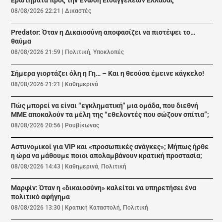
Ερωτήματα προς την Ένωση Εισαγγελέων Ελλάδας
08/08/2026 22:21
|
Δικαστές
Predator: Όταν η Δικαιοσύνη αποφασίζει να πιστέψει το…
θαύμα
08/08/2026 21:59
|
Πολιτική
,
Υποκλοπές
Σήμερα γιορτάζει όλη η Γη… – Και η θεούσα έμεινε κάγκελο!
08/08/2026 21:21
|
Καθημερινά
Πώς μπορεί να είναι “εγκληματική” μια ομάδα, που διεθνή
ΜΜΕ αποκαλούν τα μέλη της “εθελοντές που σώζουν σπίτια”;
08/08/2026 20:56
|
Ρουβίκωνας
Αστυνομικοί για VIP και «προσωπικές ανάγκες»; Μήπως ήρθε
η ώρα να μάθουμε ποιοι απολαμβάνουν κρατική προστασία;
08/08/2026 14:43
|
Καθημερινά
,
Πολιτική
Μαρφίν: Όταν η «δικαιοσύνη» καλείται να υπηρετήσει ένα
πολιτικό αφήγημα
08/08/2026 13:30
|
Κρατική Καταστολή
,
Πολιτική