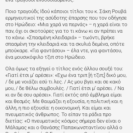
Ποιο τραγούδι; Ιδού κάποιοι τίτλοι του κ. Σάκη Ρουβά
ερμηνευτικοί της ασύδοτης έπαρσης που τον οδήγησε
στο Ηρώδειο: «Μια χαρά να περνάς» – η χαρά είναι το
παν, όχι οι σκοτούρες για το τι κάνω κι αν πρέπει να
το κάνω. «Σπασμένη κλειδαριά» – τωόντι, βρήκε
σπασμένη την κλειδαριά και τα σκυλιά δεμένα, οπότε
μπούκαρε. «Για φαντάσου» – έλα ντε, για φαντάσου,
ένα μουσικόφιλο τζιπ στο Ηρώδειο.
Ολα όμως τα εξηγεί ο τίτλος ενός άλλου σουξέ του:
«Γιατί έτσι μ’ αρέσει»: «Εχω ένα τριπ [ή τζιπ;] δικό μου,
/ δε με νοιάζει εσύ τι λες. / Ας μου βγει και σε κακό
μου, / δε θέλω συμβουλές. / Γιατί έτσι μ’ αρέσει. / Να
κι αν δε σου αρέσει». Γιατί εκτός από έμβλημα είμαι
και θεσμός. Με θαυμάζει η εξουσία, η πολιτική και η
άλλη, η πιο εξουσία: η οικονομική. Και είμαι και
πνευματικός άνθρωπος. Το είπαν τα ράδια προ
διετίας: «Ο πνευματικός κόσμος σήμερα δεν είναι ο
Μάλαμας και ο Θανάσης Παπακωνσταντίνου αλλά ο