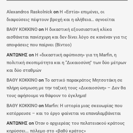
Alexandros Raskolnick
on
Η «Εστία» επιμένει, οι
διαψεύσεις πέφτουν βροχή και η αλήθεια… αγνοείται
ΒΑΘΥ ΚΟΚΚΙΝΟ
on
Η δικαστική εξουσιαστική κλίκα
αισθάνεται πανίσχυρη και δεν δίνει λόγο σε κανέναν για τις
αποφάσεις που παίρνει (Βίντεο)
ΑΝΤΩΝΗΣ
on
Η «δικαστική αφύπνιση» για τη Marfin, η
πολιτική σκοπιμότητα και η “Δικαιοσύνη” των δύο μέτρων
και δύο σταθμών
ΒΑΘΥ ΚΟΚΚΙΝΟ
on
Το αστικό παρακράτος Μητσοτάκη σε
πλήρη ώσμωση με την ταξική τους «Δικαιοσύνη» – Δεν θα
τους αφήσουμε να θάψουν το έγκλημα!
ΒΑΘΥ ΚΟΚΚΙΝΟ
on
Marfin: Η ιστορία μιας σκευωρίας που
κατέρρευσε – και το έργο φαίνεται να επαναλαμβάνεται
ΑΝΤΩΝΗΣ
on
Όταν ο αρχιερέας του πελατειακού κράτους
κηρύσσει… πόλεμο στο «βαθύ κράτος»