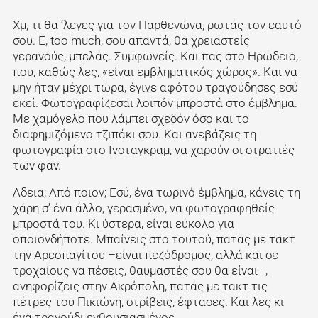
Χμ, τι θα ’λεγες για τον Παρθενώνα, ρωτάς τον εαυτό
σου. Ε, too much, σου απαντά, θα χρειαστείς
γερανούς, μπελάς. Συμφωνείς. Και πας στο Ηρώδειο,
που, καθώς λες, «είναι εμβληματικός χώρος». Και να
μην ήταν μέχρι τώρα, έγινε αφότου τραγούδησες εσύ
εκεί. Φωτογραφίζεσαι λοιπόν μπροστά στο έμβλημα.
Με χαμόγελο που λάμπει σχεδόν όσο και το
διαφημιζόμενο τζιπάκι σου. Και ανεβάζεις τη
φωτογραφία στο Ινσταγκραμ, να χαρούν οι στρατιές
των φαν.
Αδεια; Από ποιον; Εσύ, ένα τωρινό έμβλημα, κάνεις τη
χάρη σ’ ένα άλλο, γερασμένο, να φωτογραφηθείς
μπροστά του. Κι ύστερα, είναι εύκολο για
οποιονδήποτε. Μπαίνεις στο τουτού, πατάς με τακτ
την Αρεοπαγίτου –είναι πεζόδρομος, αλλά και σε
τροχαίους να πέσεις, θαυμαστές σου θα είναι–,
ανηφορίζεις στην Ακρόπολη, πατάς με τακτ τις
πέτρες του Πικιώνη, στρίβεις, έφτασες. Και λες κι
ένα τραγούδι ενθουσιασμένος.