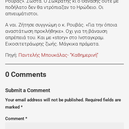
Ρουβάς». Σωστά. Ο Σωκράτης κι ο Θανάσης ούτε με
ποδήλατο δεν θα ντρόπιαζαν το Ηρώδειο. Οι
απνευμάτιστοι.
Α ναι. Ζήτησε συγγνώμη ο κ. Ρουβάς. «Για την όποια
αναστάτωση προκλήθηκε». Οχι για τη βάναυση
απρέπειά του. Και με «story» στο Ινσταγκραμ.
Εικοσιτετράωρης ζωής. Μάγκικα πράματα.
Πηγή:
Παντελής Μπουκάλας- “Καθημερινή”
0 Comments
Submit a Comment
Your email address will not be published.
Required fields are
marked
*
Comment
*