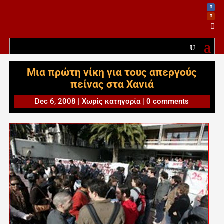

Μια πρώτη νίκη για τους απεργούς
πείνας στα Χανιά
Dec 6, 2008
|
Χωρίς κατηγορία
|
0 comments