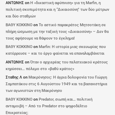
ΑΝΤΩΝΗΣ
on
Η «δικαστική αφύπνιση» για τη Marfin, η
πολιτική σκοπιμότητα και η “Δικαιοσύνη” των δύο μέτρων
και δύο σταθμών
ΒΑΘΥ ΚΟΚΚΙΝΟ
on
Το αστικό παρακράτος Μητσοτάκη σε
πλήρη ώσμωση με την ταξική τους «Δικαιοσύνη» – Δεν θα
τους αφήσουμε να θάψουν το έγκλημα!
ΒΑΘΥ ΚΟΚΚΙΝΟ
on
Marfin: Η ιστορία μιας σκευωρίας που
κατέρρευσε – και το έργο φαίνεται να επαναλαμβάνεται
ΑΝΤΩΝΗΣ
on
Όταν ο αρχιερέας του πελατειακού κράτους
κηρύσσει… πόλεμο στο «βαθύ κράτος»
Σταθης Λ
on
Μακρόνησος: Η άγρια δολοφονία του Γιώργη
Σαμπατάκου στις 6 Αυγούστου 1949 και τα βασανιστήρια
των αγωνιστών στη Μακρόνησο
ΒΑΘΥ ΚΟΚΚΙΝΟ
on
Predator, σιωπή και… πολιτική
ανταμοιβή – Από το Predator στο ψηφοδέλτιο
Επικρατείας;