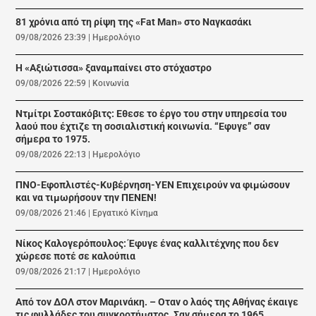
81 χρόνια από τη ρίψη της «Fat Man» στο Ναγκασάκι
09/08/2026 23:39
|
Ημερολόγιο
Η «Αξιώτισσα» ξαναμπαίνει στο στόχαστρο
09/08/2026 22:59
|
Κοινωνία
Ντμίτρι Σοστακόβιτς: Εθεσε το έργο του στην υπηρεσία του
λαού που έχτιζε τη σοσιαλιστική κοινωνία. “Εφυγε” σαν
σήμερα το 1975.
09/08/2026 22:13
|
Ημερολόγιο
ΠΝΟ-Εφοπλιστές-Κυβέρνηση-ΥΕΝ Επιχειρούν να φιμώσουν
και να τιμωρήσουν την ΠΕΝΕΝ!
09/08/2026 21:46
|
Εργατικό Κίνημα
Νίκος Καλογερόπουλος: Έφυγε ένας καλλιτέχνης που δεν
χώρεσε ποτέ σε καλούπια
09/08/2026 21:17
|
Ημερολόγιο
Από τον ΔΟΛ στον Μαρινάκη. – Οταν ο λαός της Αθήνας έκαιγε
τις φυλλάδες του συγκροτήματος. Σαν σήμερα το 1965.