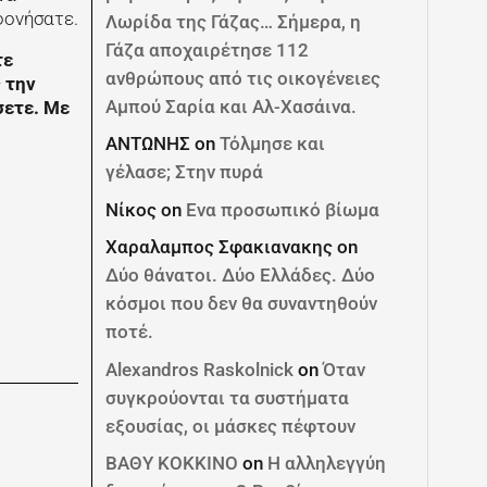
φονήσατε.
Λωρίδα της Γάζας… Σήμερα, η
Γάζα αποχαιρέτησε 112
τε
ανθρώπους από τις οικογένειες
 την
Αμπού Σαρία και Αλ-Χασάινα.
σετε. Με
ΑΝΤΩΝΗΣ
on
Τόλμησε και
γέλασε; Στην πυρά
Νίκος
on
Ενα προσωπικό βίωμα
Χαραλαμπος Σφακιανακης
on
Δύο θάνατοι. Δύο Ελλάδες. Δύο
κόσμοι που δεν θα συναντηθούν
ποτέ.
Alexandros Raskolnick
on
Όταν
συγκρούονται τα συστήματα
εξουσίας, οι μάσκες πέφτουν
ΒΑΘΥ ΚΟΚΚΙΝΟ
on
Η αλληλεγγύη