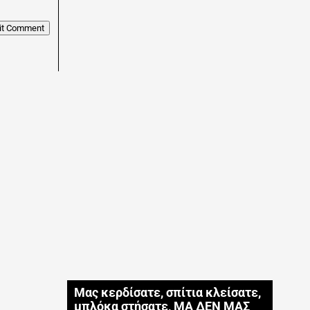
it Comment
Μας κερδίσατε, σπίτια κλείσατε,
μπλόκα στήσατε, ΜΑ ΔΕΝ ΜΑΣ