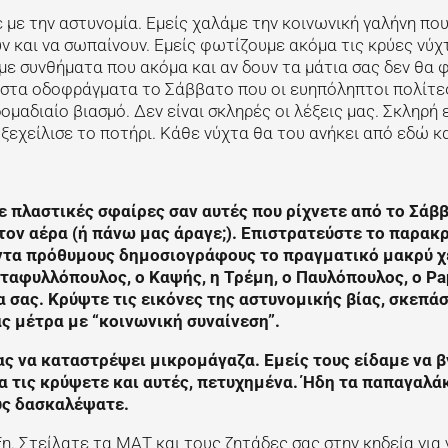
 με την αστυνομία. Εμείς χαλάμε την κοινωνική γαλήνη που
 και να σωπαίνουν. Εμείς φωτίζουμε ακόμα τις κρύες νύχ
με συνθήματα που ακόμα και αν δουν τα μάτια σας δεν θα 
η στα οδοφράγματα το Σάββατο που οι ευηπόληπτοι πολίτε
μαδιαίο βιασμό. Δεν είναι σκληρές οι λέξεις μας. Σκληρή ε
ξεχείλισε το ποτήρι. Κάθε νύχτα θα του ανήκει από εδώ κα
ε πλαστικές σφαίρες σαν αυτές που ρίχνετε από το Σάββ
τον αέρα (ή πάνω μας άραγε;). Επιστρατεύστε το παρακ
ντα πρόθυμους δημοσιογράφους το πραγματικό μακρύ χ
νταφυλλόπουλος, ο Καψής, η Τρέμη, ο Παυλόπουλος, o Pa
ία σας. Κρύψτε τις εικόνες της αστυνομικής βίας, σκεπά
ς μέτρα με “κοινωνική συναίνεση”.
ς να καταστρέψει μικρομάγαζα. Εμείς τους είδαμε να β
 τις κρύψετε και αυτές, πετυχημένα. Ήδη τα παπαγαλάκ
υς δασκαλέψατε.
η. Στείλατε τα ΜΑΤ και τους ζητάδες σας στην κηδεία για 