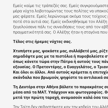
Εμείς καίμε τις τράπεζές σας. Εμείς συγκρουόμαστε
μέρα νύχτα λοβοτομώντας τους πολίτες να υπακούν
μας φέρατε. Εμείς λερώνουμε ακόμα τους τοίχους 
ποτέ στα αυτιά σας. Εμείς εκδικηθήκαμε τον Αλέξ
ξεγελούσανε πάλι τις συνειδήσεις τους από τον εβδο
πραγματικότητά σας. Ο Αλέξης ήταν η σταγόνα που 
Τέλος στις ήρεμες νύχτες σας.
Χτυπήστε μας, ψεκάστε μας, συλλάβετέ μας, ρίξτ
σημαδέψτε μας με τα πιστόλια ή πυροβολείστε σ
όπως κάνετε τώρα στην Πάτρα ή αυτούς τους πά
εξουσίας. Ο Πρετεντέρης, ο Ευαγγελάτος, ο Τρια
Και όλοι οι άλλοι. Από αυτούς κρέμεται η επιτυχ
σκάνδαλα που βρωμούν, ψηφίστε τα αντιλαικά σα
Τη Δευτέρα στην Αθήνα βάλατε το παρακράτος σα
μέσα από τα ΜΑΤ. Υπάρχουν και φωτογραφίες. Θα
μετά την πρώτη ταραχή, αναμασούν καλά όσα το
Την Τρίτη δεν σεβαστήκατε καν την κηδεία του Αλέξ