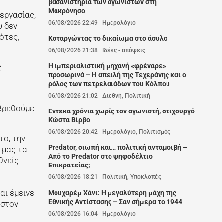
βασανιστήρια των αγωνιστών στη
Μακρόνησο
 εργασίας,
06/08/2026 22:49
|
Ημερολόγιο
υ δεν
ότες,
Καταργώντας το δικαίωμα στο άσυλο
06/08/2026 21:38
|
Ιδέες - απόψεις
Η ιμπεριαλιστική μηχανή «φρέναρε»
ς
προσωρινά – Η απειλή της Τεχεράνης και ο
ρόλος των πετρελαιάδων του Κόλπου
06/08/2026 21:02
|
Διεθνή
,
Πολιτική
 βρεθούμε
Εντεκα χρόνια χωρίς τον αγωνιστή, στιχουργό
Κώστα Βίρβο
06/08/2026 20:42
|
Ημερολόγιο
,
Πολιτισμός
το, την
Predator, σιωπή και… πολιτική ανταμοιβή –
 μας τα
Από το Predator στο ψηφοδέλτιο
θνείς
Επικρατείας;
06/08/2026 18:21
|
Πολιτική
,
Υποκλοπές
αι έμεινε
Μουχαρέμ Χάνι: Η μεγαλύτερη μάχη της
Εθνικής Αντίστασης – Σαν σήμερα το 1944
 στον
06/08/2026 16:04
|
Ημερολόγιο