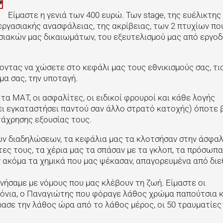
Είμαστε η γενιά των 400 ευρώ. Των stage, της ευέλικτης
 εργασιακής ανασφάλειας, της ακρίβειας, των 2 πτυχίων πο
σιακών μας δικαιωμάτων, του εξευτελισμού μας από εργοδ
υοντας να χώσετε στο κεφάλι μας τους εθνικισμούς σας, τι
μα σας, την υποταγή.
τα ΜΑΤ, οι ασφαλίτες, οι ειδικοί φρουροί και κάθε λογής
χει εγκαταστήσει παντού σαν άλλο στρατό κατοχής) όποτε
τάχρησης εξουσίας τους.
ων διαδηλώσεων, τα κεφάλια μας τα κλοτσήσαν στην άσφαλ
ες τους, τα χέρια μας τα σπάσαν με τα γκλοπ, τα πρόσωπα
ν ακόμα τα χημικά που μας ψέκασαν, απαγορευμένα από διε
ήσαμε με νόμους που μας κλέβουν τη ζωή. Είμαστε οι
ρόνια, ο Παναγιώτης που φόραγε λάθος χρώμα παπούτσια κ
ρασε την λάθος ώρα από το λάθος μέρος, οι 50 τραυματίες