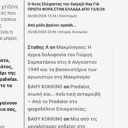
Ο Θεός Ελέφαντας του Satyajit Ray ΓΙΑ
 χτίζετε
ΠΡΩΤΗ ΦΟΡΑ ΣΤΗΝ ΕΛΛΑΔΑ ΑΠΟ 13/8/26
τες που
06/08/2026 15:34
|
Πολιτισμός
φτάσουν
ς
Από ρόδο βγαίνει αγκάθι…
ίναι η
05/08/2026 23:06
|
Ιστορία
,
Κοινωνία
ι μπρος.
Σταθης Λ
on
Μακρόνησος: Η
άγρια δολοφονία του Γιώργη
ατο,
Σαμπατάκου στις 6 Αυγούστου
ράτος,
1949 και τα βασανιστήρια των
έρι της
αγωνιστών στη Μακρόνησο
pahelas.
στε τα
ΒΑΘΥ ΚΟΚΚΙΝΟ
on
Predator,
σιωπή και… πολιτική ανταμοιβή
– Από το Predator στο
γαίνουν
ψηφοδέλτιο Επικρατείας;
ια σας,
ΒΑΘΥ ΚΟΚΚΙΝΟ
on
Μία από τις
μεγαλύτερες κηδείες στη
να