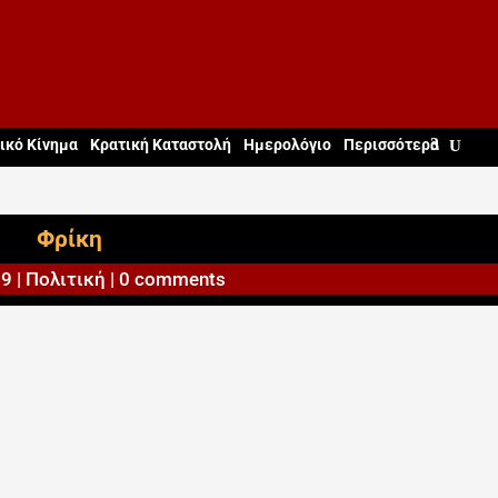
ικό Κίνημα
Κρατική Καταστολή
Ημερολόγιο
Περισσότερα
Φρίκη
09
|
Πολιτική
|
0 comments