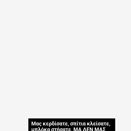
Μας κερδίσατε, σπίτια κλείσατε,
μπλόκα στήσατε, ΜΑ ΔΕΝ ΜΑΣ