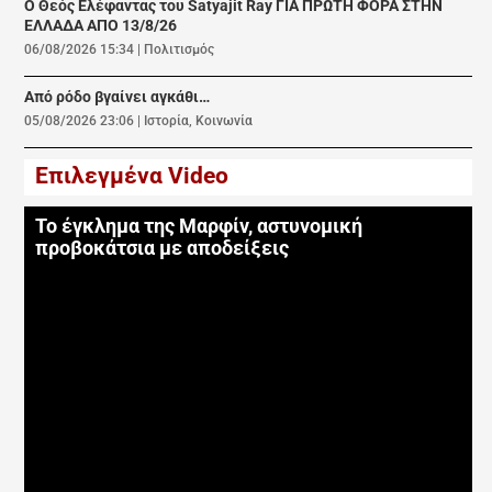
Ο Θεός Ελέφαντας του Satyajit Ray ΓΙΑ ΠΡΩΤΗ ΦΟΡΑ ΣΤΗΝ
ΕΛΛΑΔΑ ΑΠΟ 13/8/26
06/08/2026 15:34
|
Πολιτισμός
Από ρόδο βγαίνει αγκάθι…
05/08/2026 23:06
|
Ιστορία
,
Κοινωνία
Επιλεγμένα Video
Το έγκλημα της Μαρφίν, αστυνομική
προβοκάτσια με αποδείξεις