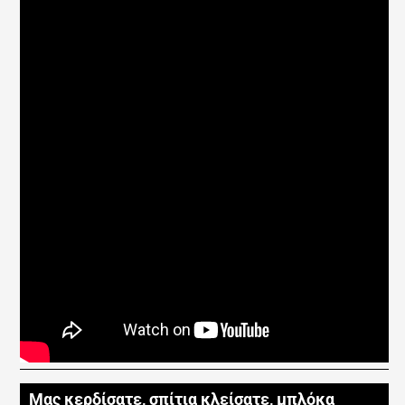
Μας κερδίσατε, σπίτια κλείσατε, μπλόκα