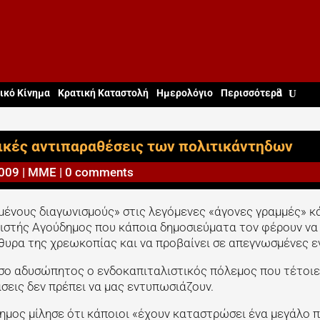
ικό Κίνημα
Κρατική Καταστολή
Ημερολόγιο
Περισσότερα
τικές αντιπαραθέσεις των πολιτικάντηδων
2009
|
ΜΜΕ
|
0 comments
ημένους διαγωνισμούς» στις λεγόμενες «άγονες γραμμές» κ
ιστής Αγούδημος που κάποια δημοσιεύματα τον φέρουν να
θυρα της χρεωκοπίας και να προβαίνει σε απεγνωσμένες ε
όσο αδυσώπητος ο ενδοκαπιταλιστικός πόλεμος που τέτοι
σεις δεν πρέπει να μας εντυπωσιάζουν.
ημος μίλησε ότι κάποιοι «έχουν καταστρώσει ένα μεγάλο π