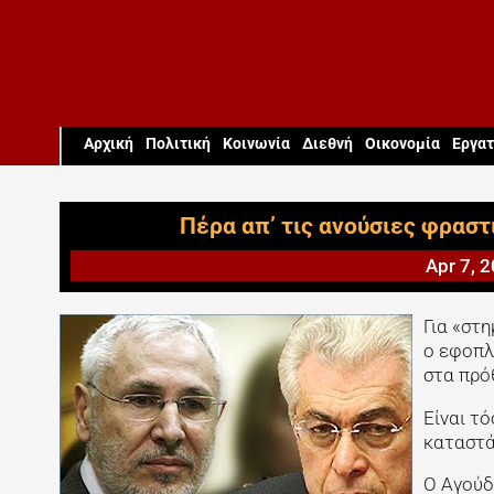
Aρχική
Πολιτική
Κοινωνία
Διεθνή
Οικονομία
Εργατ
Πέρα απ’ τις ανούσιες φρασ
Apr 7, 
Για «στ
ο εφοπλ
στα πρό
Είναι τ
καταστά
Ο Αγούδ