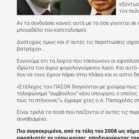
εξόντωσ
τον πολ
Αν τα συνδυάσει κανείς αυτά με τα όσα γίνονται σ
μπουρδέλο του καπιταλισμού.
Δυστυχώς όμως και σ’ αυτές τις περιπτώσεις ισχύε
βατράχια»…
Εννοούμε ότι τα λεφτά που τσεπώνουν οι εφοπλιστ
ιδρώτα του άγρια φορολογούμενου λαού. Και αυτό δ
που να τους έχουν πάρει στην πλάκα και οι αστοί δ
«Στέλεχος του ΠΑΣΟΚ διηγούνταν με χιούμορ πως τ
τηλεφώνημα “συμβούλου” νέου υπουργού, ο οποίος τ
πώς τη στήνουνε;”», έγραψε χτες ο Α. Παπαχελάς σ
Είναι τρελά τα ποσά που παίζονται σ’ αυτές τις πε
συνηθισμένο.
Πιο συγκεκριμένα, από τα τέλη του 2008 ως σήμε
εφοπλιστές εν μέσω κρίσης, αποδεικνύοντας την