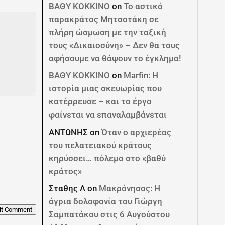
ΒΑΘΥ ΚΟΚΚΙΝΟ
on
Το αστικό
παρακράτος Μητσοτάκη σε
πλήρη ώσμωση με την ταξική
τους «Δικαιοσύνη» – Δεν θα τους
αφήσουμε να θάψουν το έγκλημα!
ΒΑΘΥ ΚΟΚΚΙΝΟ
on
Marfin: Η
ιστορία μιας σκευωρίας που
κατέρρευσε – και το έργο
φαίνεται να επαναλαμβάνεται
ΑΝΤΩΝΗΣ
on
Όταν ο αρχιερέας
του πελατειακού κράτους
κηρύσσει… πόλεμο στο «βαθύ
κράτος»
Σταθης Λ
on
Μακρόνησος: Η
άγρια δολοφονία του Γιώργη
it Comment
Σαμπατάκου στις 6 Αυγούστου