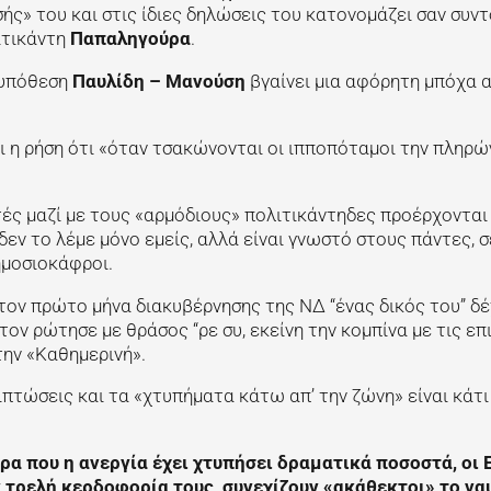
ής» του και στις ίδιες δηλώσεις του κατονομάζει σαν συντ
ιτικάντη
Παπαληγούρα
.
ε υπόθεση
Παυλίδη – Μανούση
βγαίνει μια αφόρητη μπόχα α
ι η ρήση ότι «όταν τσακώνονται οι ιπποπόταμοι την πληρώ
ές μαζί με τους «αρμόδιους» πολιτικάντηδες προέρχονται 
εν το λέμε μόνο εμείς, αλλά είναι γνωστό στους πάντες, 
ημοσιοκάφροι.
ον πρώτο μήνα διακυβέρνησης της ΝΔ “ένας δικός του” δ
ον ρώτησε με θράσος “ρε συ, εκείνη την κομπίνα με τις επ
την «Καθημερινή».
ριπτώσεις και τα «χτυπήματα κάτω απ’ την ζώνη» είναι κάτι
ρα που η ανεργία έχει χτυπήσει δραματικά ποσοστά, οι 
 τρελή κερδοφορία τους, συνεχίζουν «ακάθεκτοι» το να