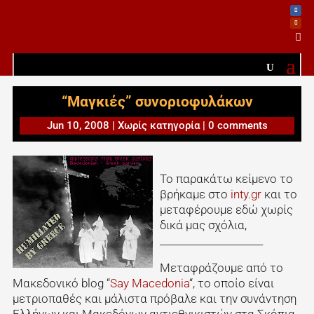

“Μαγκιές” συνοριοφυλάκων
Jun 10, 2008
|
Χωρίς κατηγορία
|
0 comments
Το παρακάτω κείμενο το
βρήκαμε στο
inty.gr
και το
μεταφέρουμε εδώ χωρίς
δικά μας σχόλια,
_____________________
Μεταφράζουμε από το
Μακεδονικό blog “
Say Macedonia
“, το οποίο είναι
μετριοπαθές και μάλιστα πρόβαλε και την συνάντηση
Ελλήνων και Μακεδόνων αντιεθνικιστών στα Σκόπια.