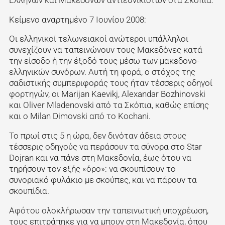
Κείμενο αναρτημένο 7 Ιουνίου 2008:
Οι ελληνικοί τελωνειακοί ανώτεροι υπάλληλοι
συνεχίζουν να ταπεινώνουν τους Μακεδόνες κατά
την είσοδο ή την έξοδό τους μέσω των μακεδονο-
ελληνικών συνόρων. Αυτή τη φορά, ο στόχος της
σαδιστικής συμπεριφοράς τους ήταν τέσσερις οδηγοί
φορτηγών, οι Marijan Kaevikj, Alexandar Bozhinovski
και Oliver Mladenovski από τα Σκόπια, καθώς επίσης
και ο Milan Dimovski από το Kochani.
Το πρωί στις 5 η ώρα, δεν δινόταν άδεια στους
τέσσερις οδηγούς να περάσουν τα σύνορα στο Star
Dojran και να πάνε στη Μακεδονία, έως ότου να
τηρήσουν τον εξής «όρο»: να σκουπίσουν το
συνοριακό φυλάκιο με σκούπες, και να πάρουν τα
σκουπίδια.
Αφότου ολοκλήρωσαν την ταπεινωτική υποχρέωση,
τους επιτράπηκε για να μπουν στη Μακεδονία, όπου