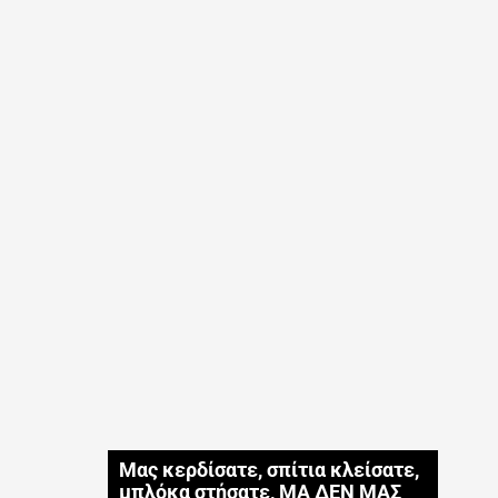
Μας κερδίσατε, σπίτια κλείσατε,
μπλόκα στήσατε, ΜΑ ΔΕΝ ΜΑΣ