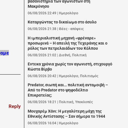
βασανιστήρια των αγωνιστών στη
Μακρόνησο
06/08/2026 22:49
|
Ημερολόγιο
Καταργώντας το δικαίωμα στο άσυλο
06/08/2026 21:38
|
Ιδέες - απόψεις
Η ιμπεριαλιστική μηχανή «φρέναρε»
προσωρινά – Η απειλή της Τεχεράνης και ο
ρόλος των πετρελαιάδων του Κόλπου
σαμε
06/08/2026 21:02
|
Διεθνή
,
Πολιτική
Εντεκα χρόνια χωρίς τον αγωνιστή, στιχουργό
Κώστα Βίρβο
06/08/2026 20:42
|
Ημερολόγιο
,
Πολιτισμός
Predator, σιωπή και… πολιτική ανταμοιβή –
Από το Predator στο ψηφοδέλτιο
Επικρατείας;
06/08/2026 18:21
|
Πολιτική
,
Υποκλοπές
Reply
Μουχαρέμ Χάνι: Η μεγαλύτερη μάχη της
Εθνικής Αντίστασης – Σαν σήμερα το 1944
06/08/2026 16:04
|
Ημερολόγιο