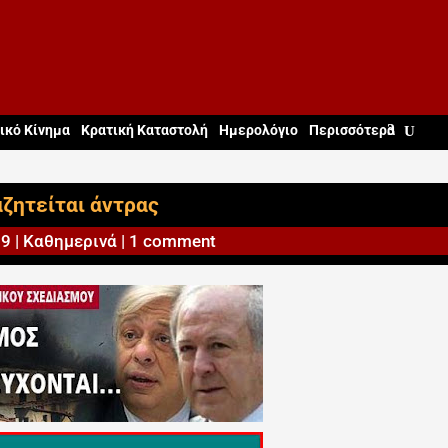
ικό Κίνημα
Κρατική Καταστολή
Ημερολόγιο
Περισσότερα
ζητείται άντρας
09
|
Καθημερινά
|
1 comment