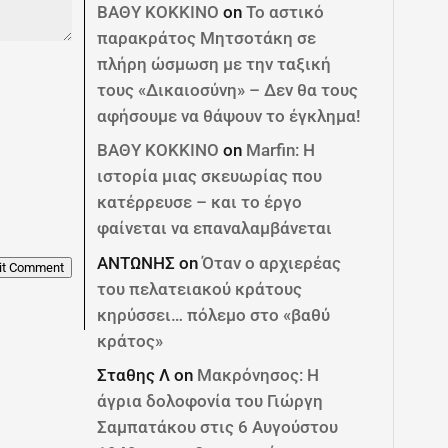
ΒΑΘΥ ΚΟΚΚΙΝΟ
on
Το αστικό
παρακράτος Μητσοτάκη σε
πλήρη ώσμωση με την ταξική
τους «Δικαιοσύνη» – Δεν θα τους
αφήσουμε να θάψουν το έγκλημα!
ΒΑΘΥ ΚΟΚΚΙΝΟ
on
Marfin: Η
ιστορία μιας σκευωρίας που
κατέρρευσε – και το έργο
φαίνεται να επαναλαμβάνεται
ΑΝΤΩΝΗΣ
on
Όταν ο αρχιερέας
it Comment
του πελατειακού κράτους
κηρύσσει… πόλεμο στο «βαθύ
κράτος»
Σταθης Λ
on
Μακρόνησος: Η
άγρια δολοφονία του Γιώργη
Σαμπατάκου στις 6 Αυγούστου