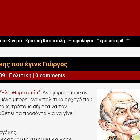
ικό Κίνημα
Κρατική Καταστολή
Ημερολόγιο
Περισσότερα
κης που έγινε Γιώργος
009
|
Πολιτική
|
0 comments
 “Ελευθεροτυπία”.
Αναφέρετε πώς εν
μένο μπορεί έναν πολιτικό αρχηγό που
 τους τρόπους σήμερα να τον
αθέτει τα προσόντα για να γίνει
ργάκης.
οικειότητας, ήταν μια έκφραση