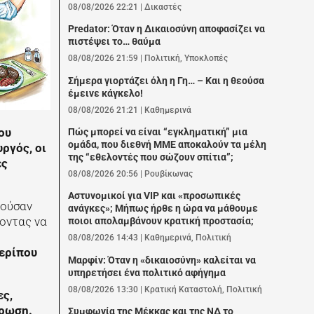
08/08/2026 22:21
|
Δικαστές
Predator: Όταν η Δικαιοσύνη αποφασίζει να
πιστέψει το… θαύμα
08/08/2026 21:59
|
Πολιτική
,
Υποκλοπές
Σήμερα γιορτάζει όλη η Γη… – Και η θεούσα
έμεινε κάγκελο!
08/08/2026 21:21
|
Καθημερινά
ου
Πώς μπορεί να είναι “εγκληματική” μια
ομάδα, που διεθνή ΜΜΕ αποκαλούν τα μέλη
ργός, οι
της “εθελοντές που σώζουν σπίτια”;
ές
08/08/2026 20:56
|
Ρουβίκωνας
Αστυνομικοί για VIP και «προσωπικές
ιούσαν
ανάγκες»; Μήπως ήρθε η ώρα να μάθουμε
ζοντας να
ποιοι απολαμβάνουν κρατική προστασία;
08/08/2026 14:43
|
Καθημερινά
,
Πολιτική
ερίπου
Μαρφίν: Όταν η «δικαιοσύνη» καλείται να
υπηρετήσει ένα πολιτικό αφήγημα
08/08/2026 13:30
|
Κρατική Καταστολή
,
Πολιτική
ες,
ύρωση.
Συμφωνία της Μέκκας και της ΝΔ το