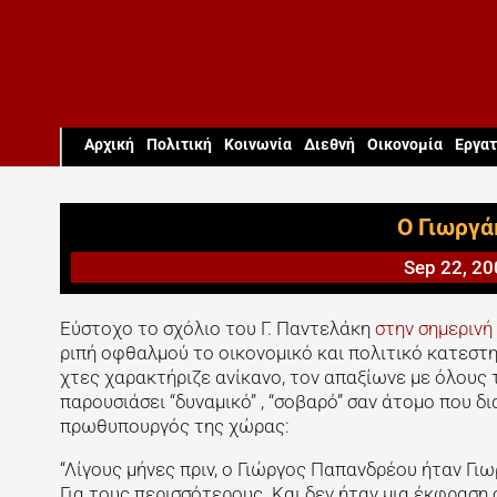
Aρχική
Πολιτική
Κοινωνία
Διεθνή
Οικονομία
Εργατ
Ο Γιωργά
Sep 22, 2
Εύστοχο το σχόλιο του Γ. Παντελάκη
στην σημερινή
ριπή οφθαλμού το οικονομικό και πολιτικό κατεστη
χτες χαρακτήριζε ανίκανο, τον απαξίωνε με όλους
παρουσιάσει “δυναμικό” , “σοβαρό” σαν άτομο που δι
πρωθυπουργός της χώρας:
“Λίγους μήνες πριν, ο Γιώργος Παπανδρέου ήταν Γιω
Για τους περισσότερους. Και δεν ήταν μια έκφραση 