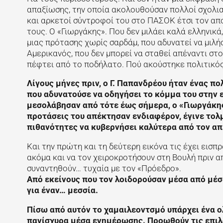
απαξίωσης, την οποία ακολουθούσαν πολλοί σχολια
και αρκετοί σύντροφοί του στο ΠΑΣΟΚ έτσι τον απο
τους. Ο «Γιωργάκης». Που δεν μιλάει καλά ελληνικά
μιας πρότασης χωρίς σαρδάμ, που αδυνατεί να μιλήσε
Αμερικανός, που δεν μπορεί να σταθεί απέναντι στ
πέφτει από το ποδήλατο. Πού ακούστηκε πολιτικός
Λίγους μήνες πριν, ο Γ. Παπανδρέου ήταν ένας π
που αδυνατούσε να οδηγήσει το κόμμα του στην ε
μεσολάβησαν από τότε έως σήμερα, ο «Γιωργάκης
προτάσεις του απέκτησαν ενδιαφέρον, έγινε τολμ
πιθανότητες να κυβερνήσει καλύτερα από τον α
Και την πρώτη και τη δεύτερη εικόνα τις έχει εισ
ακόμα και να τον χειροκροτήσουν στη Βουλή πριν α
συναντηθούν… τυχαία με τον «Πρόεδρο».
Από εκείνους που τον λοιδορούσαν μέσα από μέ
για έναν… μεσσία.
Πίσω από αυτόν το χαμαιλεοντσμό υπάρχει ένα ο
πανίσχυρα μέσα ενημέρωσης. Προωθούν τις επιλ