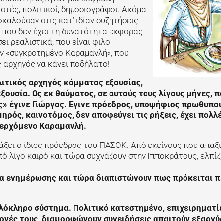
στές, πολιτικοί, δημοσιογράφοι. Ακόμα
καλούσαν στις κατ’ ιδίαν συζητήσεις
, που δεν έχει τη δυνατότητα εκφοράς
ι ρεαλιστικά, που είναι φιλο-
ον «συγκροτημένο Καραμανλή», που
 αρχηγός να κάνει ποδήλατο!
ολιτικός αρχηγός κόμματος εξουσίας,
ξουσία. Ως εκ θαύματος, σε αυτούς τους λίγους μήνες, π
» έγινε Γιώργος. Εγινε πρόεδρος, υποψήφιος πρωθυπου
ηρός, καινοτόμος, δεν αποφεύγει τις ρήξεις, έχει πολλ
περχόμενο Καραμανλή.
πράξει ο ίδιος πρόεδρος του ΠΑΣΟΚ. Από εκείνους που απαξ
πό λίγο καιρό και τώρα συχνάζουν στην Ιπποκράτους, ελπί
σα ενημέρωσης και τώρα διαπιστώνουν πως πρόκειται π
λόκληρο σύστημα. Πολιτικό κατεστημένο, επιχειρηματί
ογές τους, διαμορφώνουν συνειδήσεις,απαιτούν εξαργ