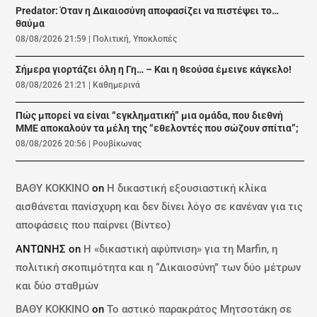
Predator: Όταν η Δικαιοσύνη αποφασίζει να πιστέψει το…
θαύμα
08/08/2026 21:59
|
Πολιτική
,
Υποκλοπές
Σήμερα γιορτάζει όλη η Γη… – Και η θεούσα έμεινε κάγκελο!
08/08/2026 21:21
|
Καθημερινά
Πώς μπορεί να είναι “εγκληματική” μια ομάδα, που διεθνή
ΜΜΕ αποκαλούν τα μέλη της “εθελοντές που σώζουν σπίτια”;
08/08/2026 20:56
|
Ρουβίκωνας
ΒΑΘΥ ΚΟΚΚΙΝΟ
on
Η δικαστική εξουσιαστική κλίκα
αισθάνεται πανίσχυρη και δεν δίνει λόγο σε κανέναν για τις
αποφάσεις που παίρνει (Βίντεο)
ΑΝΤΩΝΗΣ
on
Η «δικαστική αφύπνιση» για τη Marfin, η
πολιτική σκοπιμότητα και η “Δικαιοσύνη” των δύο μέτρων
και δύο σταθμών
ΒΑΘΥ ΚΟΚΚΙΝΟ
on
Το αστικό παρακράτος Μητσοτάκη σε