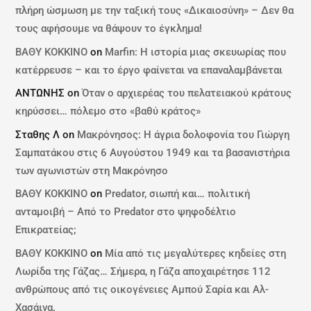
πλήρη ώσμωση με την ταξική τους «Δικαιοσύνη» – Δεν θα
τους αφήσουμε να θάψουν το έγκλημα!
ΒΑΘΥ ΚΟΚΚΙΝΟ
on
Marfin: Η ιστορία μιας σκευωρίας που
κατέρρευσε – και το έργο φαίνεται να επαναλαμβάνεται
ΑΝΤΩΝΗΣ
on
Όταν ο αρχιερέας του πελατειακού κράτους
κηρύσσει… πόλεμο στο «βαθύ κράτος»
Σταθης Λ
on
Μακρόνησος: Η άγρια δολοφονία του Γιώργη
Σαμπατάκου στις 6 Αυγούστου 1949 και τα βασανιστήρια
των αγωνιστών στη Μακρόνησο
ΒΑΘΥ ΚΟΚΚΙΝΟ
on
Predator, σιωπή και… πολιτική
ανταμοιβή – Από το Predator στο ψηφοδέλτιο
Επικρατείας;
ΒΑΘΥ ΚΟΚΚΙΝΟ
on
Μία από τις μεγαλύτερες κηδείες στη
Λωρίδα της Γάζας… Σήμερα, η Γάζα αποχαιρέτησε 112
ανθρώπους από τις οικογένειες Αμπού Σαρία και Αλ-
Χασάινα.