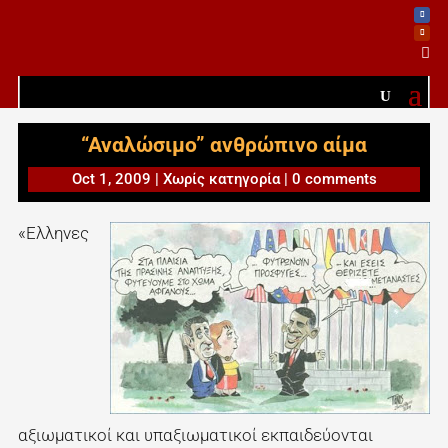

“Αναλώσιμο” ανθρώπινο αίμα
Oct 1, 2009
|
Χωρίς κατηγορία
|
0 comments
«Ελληνες
αξιωματικοί και υπαξιωματικοί εκπαιδεύονται