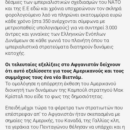
δέσμιες των ιμπεριαλιστικών σχεδιασμών του ΝΑΤΟ
και της Ε.Ε εδώ και χρόνια υποχρεώνουν τον σκληρά
φορολογούμενο λαό να πληρώνει εκατομμύρια ευρώ
κάθε χρόνο (στα 350 ανέρχονται σύμφωνα με
μετριοπαθείς υπολογισμούς) για να συντηρεί 3.000
άντρες και γυναίκες των Ελληνικών Ενόπλων
Δυνάμεων σε κάθε γωνιά του πλανήτη όπου τα
ιμπεριαλιστικά στρατεύματα διατηρούν δυνάμεις
κατοχής.
Οι τελευταίες εξελίξεις στο Αφγανιστάν δείχνουν
ότι αυτό εξελίσσετε για τους Αμερικανούς και τους
συμμάχους τους ένα νέο Βιετνάμ.
Το ομολόγησε η απόρρητη έκθεση του Αμερικανού
διοικητή των δυνάμεων της Καμπούλ στρατηγού Μακ
Κρίσταλ που είδε το φως της δημοσιότητας.
Επειδή μέχρι τώρα τα φέρετρα των στρατιωτών που
επέστρεφαν απ’ το Αφγανιστάν ήταν σκεπασμένα με
σημαίες της Αμερικής, του Καναδά, της Γαλλίας κλπ,
τα γεράκια του Πενταγώνου θέλησαν να υπάρχει και η