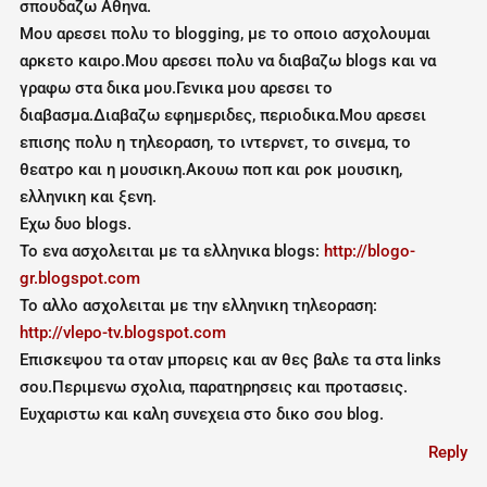
σπουδαζω Αθηνα.
Μου αρεσει πολυ το blogging, με το οποιο ασχολουμαι
αρκετο καιρo.Μου αρεσει πολυ να διαβαζω blogs και να
γραφω στα δικα μου.Γενικα μου αρεσει το
διαβασμα.Διαβαζω εφημεριδες, περιοδικα.Μου αρεσει
επισης πολυ η τηλεοραση, το ιντερνετ, το σινεμα, το
θεατρο και η μουσικη.Ακουω ποπ και ροκ μουσικη,
ελληνικη και ξενη.
Εχω δυο blogs.
Το ενα ασχολειται με τα ελληνικα blogs:
http://blogo-
gr.blogspot.com
Το αλλο ασχολειται με την ελληνικη τηλεοραση:
http://vlepo-tv.blogspot.com
Επισκεψου τα οταν μπορεις και αν θες βαλε τα στα links
σου.Περιμενω σχολια, παρατηρησεις και προτασεις.
Ευχαριστω και καλη συνεχεια στο δικο σου blog.
Reply