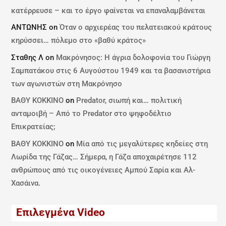
κατέρρευσε – και το έργο φαίνεται να επαναλαμβάνεται
ΑΝΤΩΝΗΣ
on
Όταν ο αρχιερέας του πελατειακού κράτους
κηρύσσει… πόλεμο στο «βαθύ κράτος»
Σταθης Λ
on
Μακρόνησος: Η άγρια δολοφονία του Γιώργη
Σαμπατάκου στις 6 Αυγούστου 1949 και τα βασανιστήρια
των αγωνιστών στη Μακρόνησο
ΒΑΘΥ ΚΟΚΚΙΝΟ
on
Predator, σιωπή και… πολιτική
ανταμοιβή – Από το Predator στο ψηφοδέλτιο
Επικρατείας;
ΒΑΘΥ ΚΟΚΚΙΝΟ
on
Μία από τις μεγαλύτερες κηδείες στη
Λωρίδα της Γάζας… Σήμερα, η Γάζα αποχαιρέτησε 112
ανθρώπους από τις οικογένειες Αμπού Σαρία και Αλ-
Χασάινα.
Επιλεγμένα Video