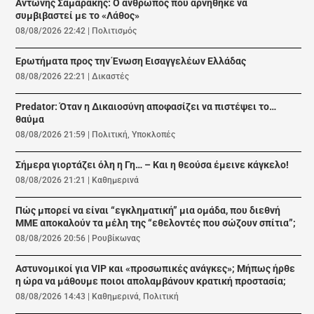
Αντώνης Σαμαράκης: Ο άνθρωπος που αρνήθηκε να
συμβιβαστεί με το «Λάθος»
08/08/2026 22:42
|
Πολιτισμός
Ερωτήματα προς την Ένωση Εισαγγελέων Ελλάδας
08/08/2026 22:21
|
Δικαστές
Predator: Όταν η Δικαιοσύνη αποφασίζει να πιστέψει το…
θαύμα
08/08/2026 21:59
|
Πολιτική
,
Υποκλοπές
Σήμερα γιορτάζει όλη η Γη… – Και η θεούσα έμεινε κάγκελο!
08/08/2026 21:21
|
Καθημερινά
Πώς μπορεί να είναι “εγκληματική” μια ομάδα, που διεθνή
ΜΜΕ αποκαλούν τα μέλη της “εθελοντές που σώζουν σπίτια”;
08/08/2026 20:56
|
Ρουβίκωνας
Αστυνομικοί για VIP και «προσωπικές ανάγκες»; Μήπως ήρθε
η ώρα να μάθουμε ποιοι απολαμβάνουν κρατική προστασία;
08/08/2026 14:43
|
Καθημερινά
,
Πολιτική