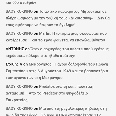
και δύο σταθμών
ΒΑΘΥ ΚΟΚΚΙΝΟ
on
Το αστικό παρακράτος Μητσοτάκη σε
πλήρη ώσμωση με την ταξική τους «Δικαιοσύνη» – Δεν θα
τους αφήσουμε να θάψουν το έγκλημα!
ΒΑΘΥ ΚΟΚΚΙΝΟ
on
Marfin: Η ιστορία μιας σκευωρίας που
κατέρρευσε – και το έργο φαίνεται να επαναλαμβάνεται
ΑΝΤΩΝΗΣ
on
Όταν ο αρχιερέας του πελατειακού κράτους
κηρύσσει… πόλεμο στο «βαθύ κράτος»
Σταθης Λ
on
Μακρόνησος: Η άγρια δολοφονία του Γιώργη
Σαμπατάκου στις 6 Αυγούστου 1949 και τα βασανιστήρια
των αγωνιστών στη Μακρόνησο
ΒΑΘΥ ΚΟΚΚΙΝΟ
on
Predator, σιωπή και… πολιτική
ανταμοιβή – Από το Predator στο ψηφοδέλτιο
Επικρατείας;
ΒΑΘΥ ΚΟΚΚΙΝΟ
on
Μία από τις μεγαλύτερες κηδείες στη
Λωρίδα της Γάζας… Σήμερα, η Γάζα αποχαιρέτησε 112