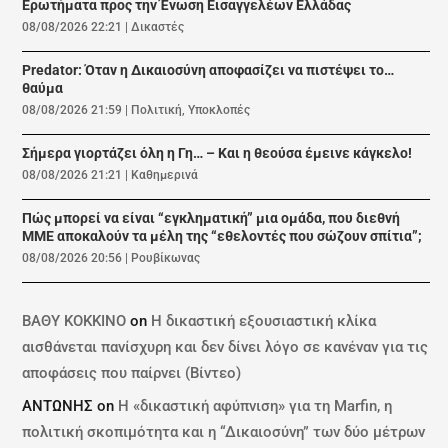
Ερωτήματα προς την Ένωση Εισαγγελέων Ελλάδας
08/08/2026 22:21
|
Δικαστές
Predator: Όταν η Δικαιοσύνη αποφασίζει να πιστέψει το…
θαύμα
08/08/2026 21:59
|
Πολιτική
,
Υποκλοπές
Σήμερα γιορτάζει όλη η Γη… – Και η θεούσα έμεινε κάγκελο!
08/08/2026 21:21
|
Καθημερινά
Πώς μπορεί να είναι “εγκληματική” μια ομάδα, που διεθνή
ΜΜΕ αποκαλούν τα μέλη της “εθελοντές που σώζουν σπίτια”;
08/08/2026 20:56
|
Ρουβίκωνας
ΒΑΘΥ ΚΟΚΚΙΝΟ
on
Η δικαστική εξουσιαστική κλίκα
αισθάνεται πανίσχυρη και δεν δίνει λόγο σε κανέναν για τις
αποφάσεις που παίρνει (Βίντεο)
ΑΝΤΩΝΗΣ
on
Η «δικαστική αφύπνιση» για τη Marfin, η
πολιτική σκοπιμότητα και η “Δικαιοσύνη” των δύο μέτρων