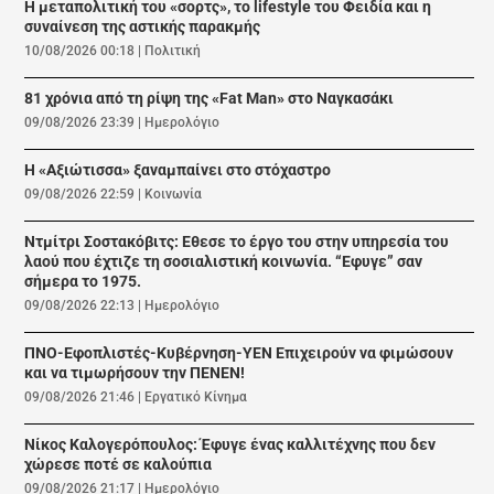
Η μεταπολιτική του «σορτς», το lifestyle του Φειδία και η
συναίνεση της αστικής παρακμής
10/08/2026 00:18
|
Πολιτική
81 χρόνια από τη ρίψη της «Fat Man» στο Ναγκασάκι
09/08/2026 23:39
|
Ημερολόγιο
Η «Αξιώτισσα» ξαναμπαίνει στο στόχαστρο
09/08/2026 22:59
|
Κοινωνία
Ντμίτρι Σοστακόβιτς: Εθεσε το έργο του στην υπηρεσία του
λαού που έχτιζε τη σοσιαλιστική κοινωνία. “Εφυγε” σαν
σήμερα το 1975.
09/08/2026 22:13
|
Ημερολόγιο
ΠΝΟ-Εφοπλιστές-Κυβέρνηση-ΥΕΝ Επιχειρούν να φιμώσουν
και να τιμωρήσουν την ΠΕΝΕΝ!
09/08/2026 21:46
|
Εργατικό Κίνημα
Νίκος Καλογερόπουλος: Έφυγε ένας καλλιτέχνης που δεν
χώρεσε ποτέ σε καλούπια
09/08/2026 21:17
|
Ημερολόγιο