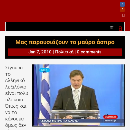

Μας παρουσιάζουν το μαύρο άσπρο
Jan 7, 2010
|
Πολιτική
|
0 comments
Σίγουρα
το
ελληνικό
λεξιλόγιο
είναι πολύ
πλούσιο.
Όπως και
να το
κάνουμε
όμως δεν