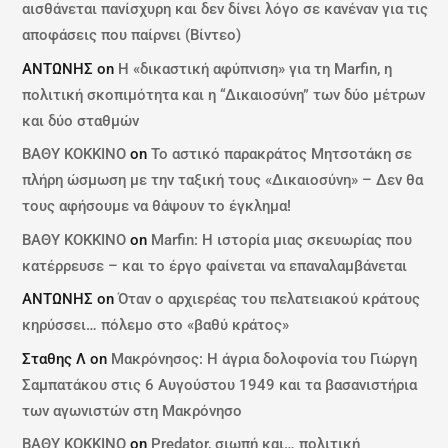
αισθάνεται πανίσχυρη και δεν δίνει λόγο σε κανέναν για τις
αποφάσεις που παίρνει (Βίντεο)
ΑΝΤΩΝΗΣ
on
Η «δικαστική αφύπνιση» για τη Marfin, η
πολιτική σκοπιμότητα και η “Δικαιοσύνη” των δύο μέτρων
και δύο σταθμών
ΒΑΘΥ ΚΟΚΚΙΝΟ
on
Το αστικό παρακράτος Μητσοτάκη σε
πλήρη ώσμωση με την ταξική τους «Δικαιοσύνη» – Δεν θα
τους αφήσουμε να θάψουν το έγκλημα!
ΒΑΘΥ ΚΟΚΚΙΝΟ
on
Marfin: Η ιστορία μιας σκευωρίας που
κατέρρευσε – και το έργο φαίνεται να επαναλαμβάνεται
ΑΝΤΩΝΗΣ
on
Όταν ο αρχιερέας του πελατειακού κράτους
κηρύσσει… πόλεμο στο «βαθύ κράτος»
Σταθης Λ
on
Μακρόνησος: Η άγρια δολοφονία του Γιώργη
Σαμπατάκου στις 6 Αυγούστου 1949 και τα βασανιστήρια
των αγωνιστών στη Μακρόνησο
ΒΑΘΥ ΚΟΚΚΙΝΟ
on
Predator, σιωπή και… πολιτική