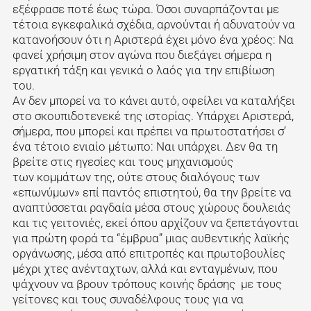
εξέφρασε ποτέ έως τώρα. Όσοι συναρπάζονται με
τέτοια εγκεφαλικά σχέδια, αρνούνται ή αδυνατούν να
κατανοήσουν ότι η Αριστερά έχει μόνο ένα χρέος: Να
φανεί χρήσιμη στον αγώνα που διεξάγει σήμερα η
εργατική τάξη και γενικά ο λαός για την επιβίωση
του.
Αν δεν μπορεί να το κάνει αυτό, οφείλει να καταλήξει
στο σκουπιδοτενεκέ της ιστορίας. Υπάρχει Αριστερά,
σήμερα, που μπορεί και πρέπει να πρωτοστατήσει σ’
ένα τέτοιο ενιαίο μέτωπο: Ναι υπάρχει. Δεν θα τη
βρείτε στις ηγεσίες και τους μηχανισμούς
των κομμάτων της, ούτε στους διαλόγους των
«επωνύμων» επί παντός επιστητού, θα την βρείτε να
αναπτύσσεται ραγδαία μέσα στους χώρους δουλειάς
και τις γειτονιές, εκεί όπου αρχίζουν να ξεπετάγονται
για πρώτη φορά τα “έμβρυα” μιας αυθεντικής λαϊκής
οργάνωσης, μέσα από επιτροπές και πρωτοβουλίες
μέχρι χτες ανένταχτων, αλλά και ενταγμένων, που
ψάχνουν να βρουν τρόπους κοινής δράσης με τους
γείτονες και τους συναδέλφους τους για να