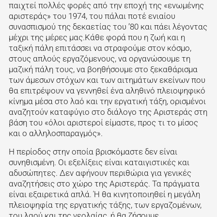
παιχτεί πολλές φορές από την εποχή της «ενωμένης
αριστεράς» του 1974, του πάλαι ποτέ ενιαίου
συνασπισμού της δεκαετίας του ’80 και πάει λέγοντας
μέχρι της μέρες μας.Κάθε φορά που η ζωή και η
ταξική πάλη επιτάσσει να
στραφούμε στον κόσμο,
στους απλούς εργαζόμενους, να οργανώσουμε τη
μαζική πάλη τους, να βοηθήσουμε στο ξεκαθάρισμα
των άμεσων στόχων και των αιτημάτων εκείνων που
θα επιτρέψουν να γεννηθεί ένα αληθινό πλειοψηφικό
κίνημα μέσα στο λαό και την εργατική τάξη, ορισμένοι
αναζητούν καταφύγιο στο διάλογο της Αριστεράς στη
βάση του «όλοι αριστεροί είμαστε, προς τι το μίσος
και ο αλληλοσπαραγμός».
Η περίοδος στην οποία βρισκόμαστε δεν είναι
συνηθισμένη. Οι εξελίξεις είναι καταιγιστικές και
αδυσώπητες. Δεν αφήνουν περιθώρια για γενικές
αναζητήσεις στο χώρο της Αριστεράς. Τα πράγματα
είναι εξαιρετικά απλά. Ή θα κινητοποιηθεί η μεγάλη
πλειοψηφία της εργατικής τάξης, των εργαζομένων,
του λαού και της νεολαίας, ή θα ζήσουμε