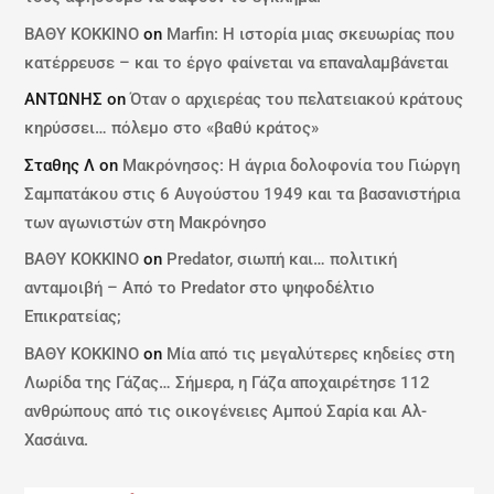
ΒΑΘΥ ΚΟΚΚΙΝΟ
on
Marfin: Η ιστορία μιας σκευωρίας που
κατέρρευσε – και το έργο φαίνεται να επαναλαμβάνεται
ΑΝΤΩΝΗΣ
on
Όταν ο αρχιερέας του πελατειακού κράτους
κηρύσσει… πόλεμο στο «βαθύ κράτος»
Σταθης Λ
on
Μακρόνησος: Η άγρια δολοφονία του Γιώργη
Σαμπατάκου στις 6 Αυγούστου 1949 και τα βασανιστήρια
των αγωνιστών στη Μακρόνησο
ΒΑΘΥ ΚΟΚΚΙΝΟ
on
Predator, σιωπή και… πολιτική
ανταμοιβή – Από το Predator στο ψηφοδέλτιο
Επικρατείας;
ΒΑΘΥ ΚΟΚΚΙΝΟ
on
Μία από τις μεγαλύτερες κηδείες στη
Λωρίδα της Γάζας… Σήμερα, η Γάζα αποχαιρέτησε 112
ανθρώπους από τις οικογένειες Αμπού Σαρία και Αλ-
Χασάινα.