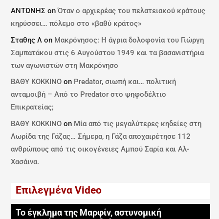
ΑΝΤΩΝΗΣ
on
Όταν ο αρχιερέας του πελατειακού κράτους
κηρύσσει… πόλεμο στο «βαθύ κράτος»
Σταθης Λ
on
Μακρόνησος: Η άγρια δολοφονία του Γιώργη
Σαμπατάκου στις 6 Αυγούστου 1949 και τα βασανιστήρια
των αγωνιστών στη Μακρόνησο
ΒΑΘΥ ΚΟΚΚΙΝΟ
on
Predator, σιωπή και… πολιτική
ανταμοιβή – Από το Predator στο ψηφοδέλτιο
Επικρατείας;
ΒΑΘΥ ΚΟΚΚΙΝΟ
on
Μία από τις μεγαλύτερες κηδείες στη
Λωρίδα της Γάζας… Σήμερα, η Γάζα αποχαιρέτησε 112
ανθρώπους από τις οικογένειες Αμπού Σαρία και Αλ-
Χασάινα.
Επιλεγμένα Video
Το έγκλημα της Μαρφίν, αστυνομική