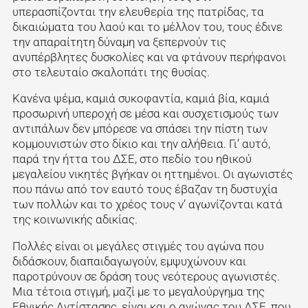
υπερασπίζονται την ελευθερία της πατρίδας, τα
δικαιώματα του λαού και το μέλλον του, τους έδινε
την απαραίτητη δύναμη να ξεπερνούν τις
ανυπέρβλητες δυσκολίες και να φτάνουν περήφανοι
στο τελευταίο σκαλοπάτι της θυσίας.
Κανένα ψέμα, καμιά συκοφαντία, καμιά βία, καμιά
προσωρινή υπεροχή σε μέσα και συσχετισμούς των
αντιπάλων δεν μπόρεσε να σπάσει την πίστη των
κομμουνιστών στο δίκιο και την αλήθεια. Γι’ αυτό,
παρά την ήττα του ΔΣΕ, στο πεδίο του ηθικού
μεγαλείου νικητές βγήκαν οι ηττημένοι. Οι αγωνιστές
που πάνω από τον εαυτό τους έβαζαν τη δυστυχία
των πολλών και το χρέος τους ν’ αγωνίζονται κατά
της κοινωνικής αδικίας.
Πολλές είναι οι μεγάλες στιγμές του αγώνα που
διδάσκουν, διαπαιδαγωγούν, εμψυχώνουν και
παροτρύνουν σε δράση τους νεότερους αγωνιστές.
Μια τέτοια στιγμή, μαζί με το μεγαλούργημα της
Εθνικής Αντίστασης, είναι και ο αγώνας του ΔΣΕ, που