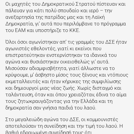
Οι μαχητές του Δημοκρατικού Στρατού πίστευαν και
πάλευαν για κάτι πολύ σπουδαίο και ιερό – την
ανεξαρτησία της πατρίδας μας και τη Λαϊκή
Δημοκρατία, γι’ αυτά που περιλάμβανε το πρόγραμμα
του ΕΑΜ και υποστήριζε το ΚΚΕ.
Όλοι όσοι αγωνίστηκαν απ’ τις γραμμές του ΔΣΕ ήταν
αγωνιστές εθελοντές, γιατί κι εκείνοι που
επιστρατεύτηκαν ενστερνίστηκαν τα ιδανικά του
αγώνα και θυσιάστηκαν οικειοθελώς γι’ αυτά.
Μισούσαν αδιαμφισβήτητα, γιατί άλλωστε να το
κρύψουμε, μ’ άσβηστο μίσος τους ξένους και ντόπιους
εκμεταλλευτές και ήταν κήρυκες της συμφιλίωσης
και δημιουργοί μιας νέας ζωής. Χωρίς δισταγμό και
ταλάντευση, όταν και όπου χρειαζόταν, έδινα το αίμα
τους ζητωκραυγάζοντας για την Ελλάδα και τη
δημοκρατία σαν γνήσια παιδιά του λαού.
Στο μεγαλειώδη αγώνα του ΔΣΕ, οι κομμουνιστές
αποτελούσαν τη συνείδηση και την τιμή του λαού. Η
βαθιά εδραιωμένη συνείδησή τους ότι