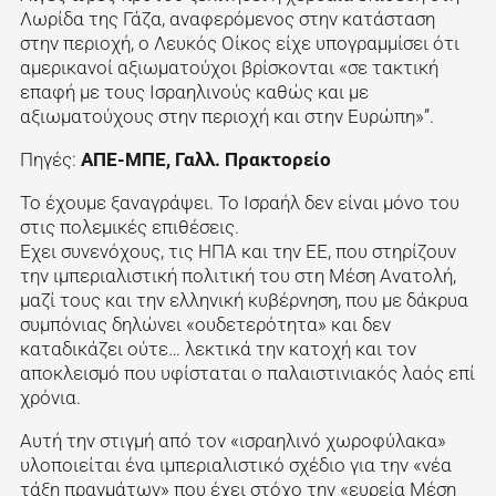
Λωρίδα της Γάζα, αναφερόμενος στην κατάσταση
στην περιοχή, ο Λευκός Οίκος είχε υπογραμμίσει ότι
αμερικανοί αξιωματούχοι βρίσκονται «σε τακτική
επαφή με τους Ισραηλινούς καθώς και με
αξιωματούχους στην περιοχή και στην Ευρώπη»”.
Πηγές:
ΑΠΕ-ΜΠΕ, Γαλλ. Πρακτορείο
Το έχουμε ξαναγράψει. Το Ισραήλ δεν είναι μόνο του
στις πολεμικές επιθέσεις.
Εχει συνενόχους, τις ΗΠΑ και την ΕΕ, που στηρίζουν
την ιμπεριαλιστική πολιτική του στη Μέση Ανατολή,
μαζί τους και την ελληνική κυβέρνηση, που με δάκρυα
συμπόνιας δηλώνει «ουδετερότητα» και δεν
καταδικάζει ούτε… λεκτικά την κατοχή και τον
αποκλεισμό που υφίσταται ο παλαιστινιακός λαός επί
χρόνια.
Αυτή την στιγμή από τον «ισραηλινό χωροφύλακα»
υλοποιείται ένα ιμπεριαλιστικό σχέδιο για την «νέα
τάξη πραγμάτων» που έχει στόχο την «ευρεία Μέση