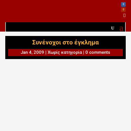

Συνένοχοι στο έγκλημα
Jan 4, 2009
|
Χωρίς κατηγορία
|
0 comments