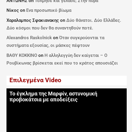
ΑΝΤΩΝΗΣ
on
Τόλμησε και γέλασε; Στην πυρά
Νίκος
on
Ενα προσωπικό βίωμα
Χαραλαμπος Σφακιανακης
on
Δύο θάνατοι. Δύο Ελλάδες.
Δύο κόσμοι που δεν θα συναντηθούν ποτέ.
Alexandros Raskolnick
on
Όταν συγκρούονται τα
συστήματα εξουσίας, οι μάσκες πέφτουν
ΒΑΘΥ ΚΟΚΚΙΝΟ
on
Η αλληλεγγύη δεν καίγεται – Ο
Ρουβίκωνας βρίσκεται εκεί που το κράτος απουσιάζει
Επιλεγμένα Video
Το έγκλημα της Μαρφίν, αστυνομική
προβοκάτσια με αποδείξεις