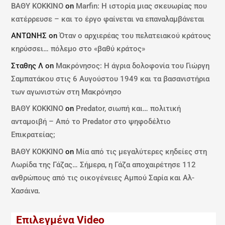
ΒΑΘΥ ΚΟΚΚΙΝΟ
on
Marfin: Η ιστορία μιας σκευωρίας που
κατέρρευσε – και το έργο φαίνεται να επαναλαμβάνεται
ΑΝΤΩΝΗΣ
on
Όταν ο αρχιερέας του πελατειακού κράτους
κηρύσσει… πόλεμο στο «βαθύ κράτος»
Σταθης Λ
on
Μακρόνησος: Η άγρια δολοφονία του Γιώργη
Σαμπατάκου στις 6 Αυγούστου 1949 και τα βασανιστήρια
των αγωνιστών στη Μακρόνησο
ΒΑΘΥ ΚΟΚΚΙΝΟ
on
Predator, σιωπή και… πολιτική
ανταμοιβή – Από το Predator στο ψηφοδέλτιο
Επικρατείας;
ΒΑΘΥ ΚΟΚΚΙΝΟ
on
Μία από τις μεγαλύτερες κηδείες στη
Λωρίδα της Γάζας… Σήμερα, η Γάζα αποχαιρέτησε 112
ανθρώπους από τις οικογένειες Αμπού Σαρία και Αλ-
Χασάινα.
Επιλεγμένα Video