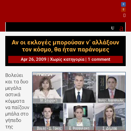

Αν οι εκλογές μπορούσαν ν’ αλλάξουν
τον κόσμο, θα ήταν παράνομες
Apr 26, 2009
|
Χωρίς κατηγορία
|
1 comment
Βολεύει
και τα δυο
μεγάλα
αστικά
κόμματα
να παίζουν
μπάλα στο
γήπεδο
της