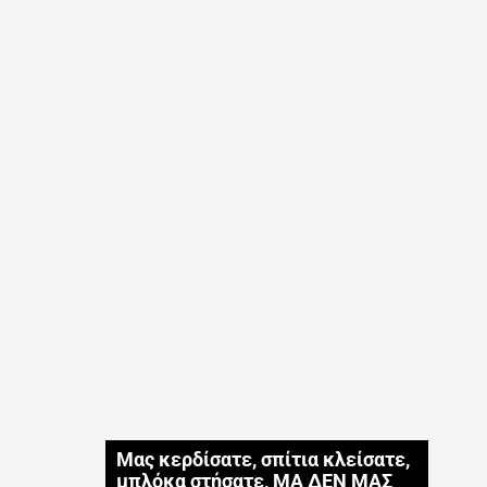
Μας κερδίσατε, σπίτια κλείσατε,
μπλόκα στήσατε, ΜΑ ΔΕΝ ΜΑΣ