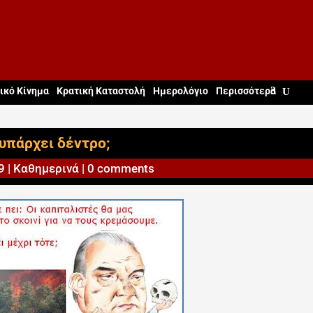
ικό Κίνημα
Κρατική Καταστολή
Ημερολόγιο
Περισσότερα
υπάρχει δέντρο;
9
|
Καθημερινά
|
0 comments