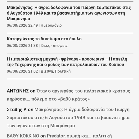
Μακρόνησος: Η άγρια δολοφονία του Γιώργη Σαμπατάκου στις
6 Αυγούστου 1949 και τα βασανιστήρια των αγωνιστών στη
Μακρόνησο
06/08/2026 22:49
|
Ημερολόγιο
Καταργώντας το δικαίωμα στο άσυλο
06/08/2026 21:38
|
Ιδέες - απόψεις
Η ιμπεριαλιστική μηχανή «φρέναρε» προσωρινά – Η απειλή
της Τεχεράνης και ο ρόλος των πετρελαιάδων του Κόλπου
06/08/2026 21:02
|
Διεθνή
,
Πολιτική
ΑΝΤΩΝΗΣ
on
Όταν ο αρχιερέας του πελατειακού κράτους
κηρύσσει… πόλεμο στο «βαθύ κράτος»
Σταθης Λ
on
Μακρόνησος: Η άγρια δολοφονία του Γιώργη
Σαμπατάκου στις 6 Αυγούστου 1949 και τα βασανιστήρια
των αγωνιστών στη Μακρόνησο
ΒΑΘΥ ΚΟΚΚΙΝΟ
on
Predator, σιωπή και… πολιτική