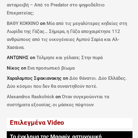
ανταμοιβή – Από το Predator στο ψηφοδέλτιο
Επικρατείας;
ΒΑΘΥ ΚΟΚΚΙΝΟ
on
Μία από τις μεγαλύτερες κηδείες στη
Λωρίδα της Γάζας… Σήμερα, η Γάζα αποχαιρέτησε 112
ανθρώπους από τις οικογένειες Αμπού Σαρία και Αλ-
Χασάινα.
ΑΝΤΩΝΗΣ
on
Τόλμησε και γέλασε; Στην πυρά
Νίκος
on
Ενα προσωπικό βίωμα
Χαραλαμπος Σφακιανακης
on
Δύο θάνατοι. Δύο Ελλάδες.
Δύο κόσμοι που δεν θα συναντηθούν ποτέ.
Alexandros Raskolnick
on
Όταν συγκρούονται τα
συστήματα εξουσίας, οι μάσκες πέφτουν
Επιλεγμένα Video
Το έγκλημα της Μαρφίν, αστυνομική