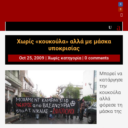

Χωρίς «κουκούλα» αλλά με μάσκα
υποκρισίας
Oct 25, 2009
|
Χωρίς κατηγορία
|
0 comments
Μπορεί να
κατάργησε
την
κουκούλα
αλλά
φόρεσε τη
μάσκα της