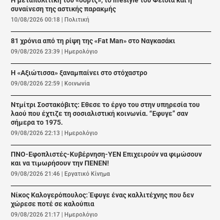
Η μεταπολιτική του «σορτς», το lifestyle του Φειδία και η
συναίνεση της αστικής παρακμής
10/08/2026 00:18
|
Πολιτική
81 χρόνια από τη ρίψη της «Fat Man» στο Ναγκασάκι
09/08/2026 23:39
|
Ημερολόγιο
Η «Αξιώτισσα» ξαναμπαίνει στο στόχαστρο
09/08/2026 22:59
|
Κοινωνία
Ντμίτρι Σοστακόβιτς: Εθεσε το έργο του στην υπηρεσία του
λαού που έχτιζε τη σοσιαλιστική κοινωνία. “Εφυγε” σαν
σήμερα το 1975.
09/08/2026 22:13
|
Ημερολόγιο
ΠΝΟ-Εφοπλιστές-Κυβέρνηση-ΥΕΝ Επιχειρούν να φιμώσουν
και να τιμωρήσουν την ΠΕΝΕΝ!
09/08/2026 21:46
|
Εργατικό Κίνημα
Νίκος Καλογερόπουλος: Έφυγε ένας καλλιτέχνης που δεν
χώρεσε ποτέ σε καλούπια
09/08/2026 21:17
|
Ημερολόγιο