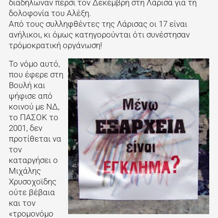
διαδήλωναν πέρσι τον Δεκέμβρη στη Λάρισα για τη
δολοφονία του Αλέξη.
Από τους συλληφθέντες της Λάρισας οι 17 είναι
ανήλικοι, κι όμως κατηγορούνται ότι συνέστησαν
τρόμοκρατική οργάνωση!
Το νόμο αυτό,
που έφερε στη
Βουλή και
ψήφισε από
κοινού με ΝΔ,
το ΠΑΣΟΚ το
2001, δεν
προτίθεται να
τον
καταργήσει ο
Μιχάλης
Χρυσοχοϊδης
ούτε βέβαια
και τον
«τρομονόμο