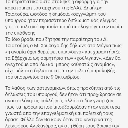
Το περιστατικό αυτό στάθηκε η αφορμή για την
καρατόμηση του αρχηγού της ΕΛΑΣ Δημήτρη
Τσιατούρα, ωστόσο η δημόσια «συγγνώμη» του
υπουργού ήταν περισσότερο διπλωματικός ελιγμός
για το πολιτικό «φάουλ» παρά απολογία για την ουσία
της υπόθεσης.
Το ίδιο βράδυ που ζήτησε την παραίτηση του Δ.
Τσιατούρα, ο Μ. Χρυσοχοίδης δήλωνε στο Μέγκα πως
«η ανομία έχει θεριέψει επικίνδυνα» και χαρακτήριζε
τα Εξάρχεια ως ορμητήριο των «χούλιγκαν». «Δεν θα
ανεχτούμε από ‘δω και μπρος καθεστώς ανομίας»,
είχε μάλιστα δηλώσει κατά την τελετή παραλαβής
του υπουργείου στις 9 Οκτωβρίου.
Το λάθος των αστυνομικών, όπως προκύπτει από τις
δηλώσεις του υπουργού, δεν ήταν ότι προχώρησαν σε
αναιτιολόγητες συλλήψεις αλλά ότι δεν γνώριζαν
πως τα πρόσωπα που μπουζουριάσαν ήταν ευρύτερα
γνωστά από την επαγγελματική και πολιτική τους
δράση. Φύλλο δεν θα κουνιόταν στα κεντρικά της
λεωφόρου Αλεξάνδρας, αν στη θέση τους βρισκόταν