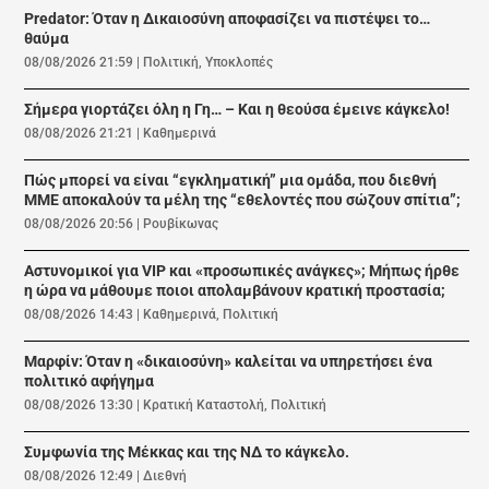
Predator: Όταν η Δικαιοσύνη αποφασίζει να πιστέψει το…
θαύμα
08/08/2026 21:59
|
Πολιτική
,
Υποκλοπές
Σήμερα γιορτάζει όλη η Γη… – Και η θεούσα έμεινε κάγκελο!
08/08/2026 21:21
|
Καθημερινά
Πώς μπορεί να είναι “εγκληματική” μια ομάδα, που διεθνή
ΜΜΕ αποκαλούν τα μέλη της “εθελοντές που σώζουν σπίτια”;
08/08/2026 20:56
|
Ρουβίκωνας
Αστυνομικοί για VIP και «προσωπικές ανάγκες»; Μήπως ήρθε
η ώρα να μάθουμε ποιοι απολαμβάνουν κρατική προστασία;
08/08/2026 14:43
|
Καθημερινά
,
Πολιτική
Μαρφίν: Όταν η «δικαιοσύνη» καλείται να υπηρετήσει ένα
πολιτικό αφήγημα
08/08/2026 13:30
|
Κρατική Καταστολή
,
Πολιτική
Συμφωνία της Μέκκας και της ΝΔ το κάγκελο.
08/08/2026 12:49
|
Διεθνή