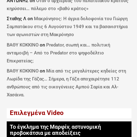
ΑΝΤΩΝΗΣ
on
Όταν ο αρχιερέας του πελατειακού κράτους
κηρύσσει… πόλεμο στο «βαθύ κράτος»
Σταθης Λ
on
Μακρόνησος: Η άγρια δολοφονία του Γιώργη
Σαμπατάκου στις 6 Αυγούστου 1949 και τα βασανιστήρια
των αγωνιστών στη Μακρόνησο
ΒΑΘΥ ΚΟΚΚΙΝΟ
on
Predator, σιωπή και… πολιτική
ανταμοιβή – Από το Predator στο ψηφοδέλτιο
Επικρατείας;
ΒΑΘΥ ΚΟΚΚΙΝΟ
on
Μία από τις μεγαλύτερες κηδείες στη
Λωρίδα της Γάζας… Σήμερα, η Γάζα αποχαιρέτησε 112
ανθρώπους από τις οικογένειες Αμπού Σαρία και Αλ-
Χασάινα.
Επιλεγμένα Video
Το έγκλημα της Μαρφίν, αστυνομική
προβοκάτσια με αποδείξεις