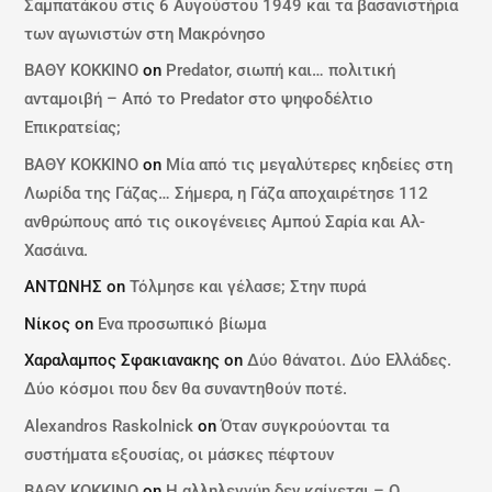
Σαμπατάκου στις 6 Αυγούστου 1949 και τα βασανιστήρια
των αγωνιστών στη Μακρόνησο
ΒΑΘΥ ΚΟΚΚΙΝΟ
on
Predator, σιωπή και… πολιτική
ανταμοιβή – Από το Predator στο ψηφοδέλτιο
Επικρατείας;
ΒΑΘΥ ΚΟΚΚΙΝΟ
on
Μία από τις μεγαλύτερες κηδείες στη
Λωρίδα της Γάζας… Σήμερα, η Γάζα αποχαιρέτησε 112
ανθρώπους από τις οικογένειες Αμπού Σαρία και Αλ-
Χασάινα.
ΑΝΤΩΝΗΣ
on
Τόλμησε και γέλασε; Στην πυρά
Νίκος
on
Ενα προσωπικό βίωμα
Χαραλαμπος Σφακιανακης
on
Δύο θάνατοι. Δύο Ελλάδες.
Δύο κόσμοι που δεν θα συναντηθούν ποτέ.
Alexandros Raskolnick
on
Όταν συγκρούονται τα
συστήματα εξουσίας, οι μάσκες πέφτουν
ΒΑΘΥ ΚΟΚΚΙΝΟ
on
Η αλληλεγγύη δεν καίγεται – Ο