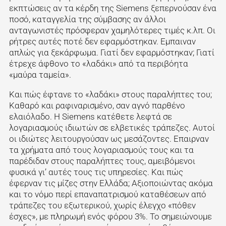
εκπτώσεις αν τα κέρδη της Siemens ξεπερνούσαν ένα
ποσό, καταγγελία της σύμβασης αν άλλοι
ανταγωνιστές πρόσφεραν χαμηλότερες τιμές κ.λπ. Οι
ρήτρες αυτές ποτέ δεν εφαρμόστηκαν. Εμπαιναν
απλώς για ξεκάρφωμα. Γιατί δεν εφαρμόστηκαν; Γιατί
έτρεχε άφθονο το «λαδάκι» από τα περιβόητα
«μαύρα ταμεία».
Και πώς έφτανε το «λαδάκι» στους παραλήπτες του;
Καθαρό και ραφιναρισμένο, σαν αγνό παρθένο
ελαιόλαδο. Η Siemens κατέθετε λεφτά σε
λογαριασμούς ιδιωτών σε ελβετικές τράπεζες. Αυτοί
οι ιδιώτες λειτουργούσαν ως μεσάζοντες. Επαιρναν
τα χρήματα από τους λογαριασμούς τους και τα
παρέδιδαν στους παραλήπτες τους, αμειβόμενοι
φυσικά γι’ αυτές τους τις υπηρεσίες. Και πώς
έφερναν τις μίζες στην Ελλάδα; Αξιοποιώντας ακόμα
και το νόμο περί επαναπατρισμού καταθέσεων από
τράπεζες του εξωτερικού, χωρίς έλεγχο «πόθεν
έσχες», με πληρωμή ενός φόρου 3%. Το σημειώνουμε