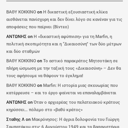
ΒΑΘΥ ΚΟΚΚΙΝΟ
on
Η δικαστική εξουσιαστική κλίκα
αισθάνεται πανίσχυρη και δεν δίνει λόγο σε κανέναν για τις
αποφάσεις που παίρνει (Βίντεο)
ΑΝΤΩΝΗΣ
on
Η «δικαστική αφύπνιση» για τη Marfin, η
πολιτική σκοπιμότητα και η “Δικαιοσύνη” των δύο μέτρων
και δύο σταθμών
ΒΑΘΥ ΚΟΚΚΙΝΟ
on
Το αστικό παρακράτος Μητσοτάκη σε
πλήρη ώσμωση με την ταξική τους «Δικαιοσύνη» – Δεν θα
τους αφήσουμε να θάψουν το έγκλημα!
ΒΑΘΥ ΚΟΚΚΙΝΟ
on
Marfin: Η ιστορία μιας σκευωρίας που
κατέρρευσε – και το έργο φαίνεται να επαναλαμβάνεται
ΑΝΤΩΝΗΣ
on
Όταν ο αρχιερέας του πελατειακού κράτους
κηρύσσει… πόλεμο στο «βαθύ κράτος»
Σταθης Λ
on
Μακρόνησος: Η άγρια δολοφονία του Γιώργη
Σαμπατάκου στις 6 Αυγούστου 1949 και τα βασανιστήρια