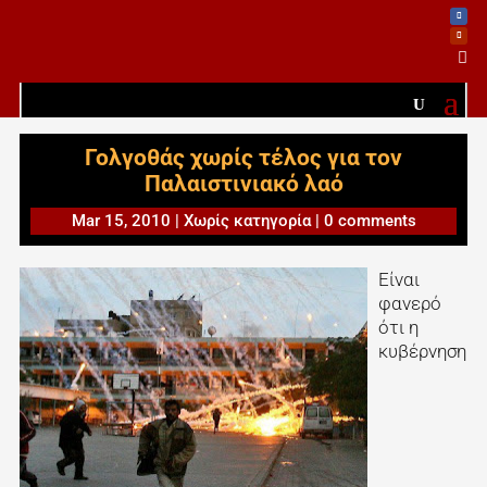

Γολγοθάς χωρίς τέλος για τον
Παλαιστινιακό λαό
Mar 15, 2010
|
Χωρίς κατηγορία
|
0 comments
Είναι
φανερό
ότι η
κυβέρνηση