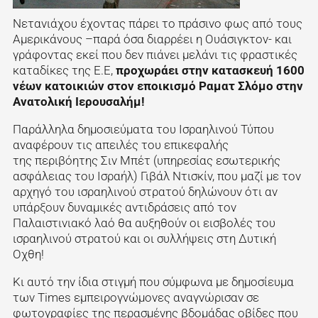
Νετανιάχου έχοντας πάρει το πράσινο φως από τους
Αμερικάνους –παρά όσα διαρρέει η Ουάσιγκτον- και
γράφοντας εκεί που δεν πιάνει μελάνι τις φραστικές
καταδίκες της Ε.Ε,
προχωράει στην κατασκευή 1600
νέων κατοικιών στον εποικισμό Ραματ Σλόμο στην
Ανατολική Ιερουσαλήμ!
Παράλληλα δημοσιεύματα του Ισραηλινού Τύπου
αναφέρουν τις απειλές του επικεφαλής
της περιβόητης Σιν Μπέτ (υπηρεσίας εσωτερικής
ασφάλειας του Ισραήλ) Γιβάλ Ντισκίν, που μαζί με τον
αρχηγό του ισραηλινού στρατού δηλώνουν ότι αν
υπάρξουν δυναμικές αντιδράσεις από τον
Παλαιστινιακό λαό θα αυξηθούν οι εισβολές του
ισραηλινού στρατού και οι συλλήψεις στη Δυτική
Οχθη!
Κι αυτό την ίδια στιγμή που σύμφωνα με δημοσίευμα
των Times εμπειρογνώμονες αναγνώρισαν σε
φωτογραφίες της περασμένης βδομάδας οβίδες που