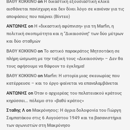
ΒΑΘΥ ΚΟΚΚΙΝΟ
on
Η δικαστική εξουσιαστική κλίκα
αισθάνεται πανίσχυρη και δεν δίνει λόγο σε κανέναν για τις
αποφάσεις που παίρνει (Βίντεο)
ΑΝΤΩΝΗΣ
on
Η «δικαστική αφύπνιση» για τη Marfin, η
πολιτική σκοπιμότητα και η “Δικαιοσύνη” των δύο μέτρων
και δύο σταθμών
ΒΑΘΥ ΚΟΚΚΙΝΟ
on
Το αστικό παρακράτος Μητσοτάκη σε
πλήρη ώσμωση με την ταξική τους «Δικαιοσύνη» – Δεν θα
τους αφήσουμε να θάψουν το έγκλημα!
ΒΑΘΥ ΚΟΚΚΙΝΟ
on
Marfin: Η ιστορία μιας σκευωρίας που
κατέρρευσε – και το έργο φαίνεται να επαναλαμβάνεται
ΑΝΤΩΝΗΣ
on
Όταν ο αρχιερέας του πελατειακού κράτους
κηρύσσει… πόλεμο στο «βαθύ κράτος»
Σταθης Λ
on
Μακρόνησος: Η άγρια δολοφονία του Γιώργη
Σαμπατάκου στις 6 Αυγούστου 1949 και τα βασανιστήρια
των αγωνιστών στη Μακρόνησο