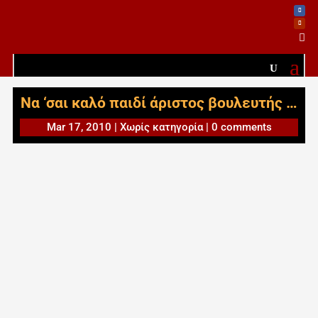

Να ‘σαι καλό παιδί άριστος βουλευτής …
Mar 17, 2010
|
Χωρίς κατηγορία
|
0 comments