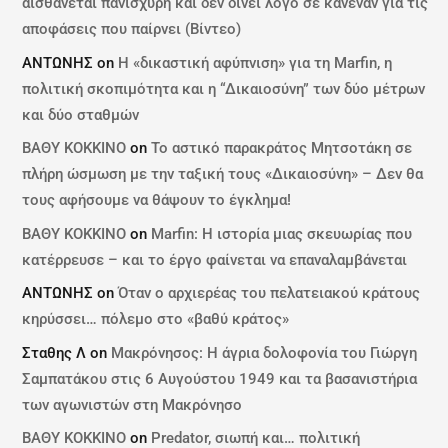
αισθάνεται πανίσχυρη και δεν δίνει λόγο σε κανέναν για τις
αποφάσεις που παίρνει (Βίντεο)
ΑΝΤΩΝΗΣ
on
Η «δικαστική αφύπνιση» για τη Marfin, η
πολιτική σκοπιμότητα και η “Δικαιοσύνη” των δύο μέτρων
και δύο σταθμών
ΒΑΘΥ ΚΟΚΚΙΝΟ
on
Το αστικό παρακράτος Μητσοτάκη σε
πλήρη ώσμωση με την ταξική τους «Δικαιοσύνη» – Δεν θα
τους αφήσουμε να θάψουν το έγκλημα!
ΒΑΘΥ ΚΟΚΚΙΝΟ
on
Marfin: Η ιστορία μιας σκευωρίας που
κατέρρευσε – και το έργο φαίνεται να επαναλαμβάνεται
ΑΝΤΩΝΗΣ
on
Όταν ο αρχιερέας του πελατειακού κράτους
κηρύσσει… πόλεμο στο «βαθύ κράτος»
Σταθης Λ
on
Μακρόνησος: Η άγρια δολοφονία του Γιώργη
Σαμπατάκου στις 6 Αυγούστου 1949 και τα βασανιστήρια
των αγωνιστών στη Μακρόνησο
ΒΑΘΥ ΚΟΚΚΙΝΟ
on
Predator, σιωπή και… πολιτική