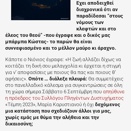
Εχει αποδειχθεί
διαχρονικά ότι αν
παραδίδεσαι “στους
νόμους των
κλεφτών και στο
έλεος του θεού” -που έγραφε και ο δικός μας
μπάρμπα Κώστας- το παρών θα είναι
συννεφιασμένο και το μέλλον μαύρο κι άραχνο.
Κάποτε ο Νιόνιος έγραφε: «Η ζωή αλλάζει δίχως να
κοιτάζει τη δική σου μελαγχολία κι έρχεται η στιγμή
για ν’ αποφασίσεις με ποιους θα πας και ποιους θ’
αφήσεις».
Οπότε … διάλεξε πλευρά:
Θα συμμετέχεις
στο πανελλαδικό κάλεσμα για συγκεντρώσεις σε όλη
τη χώρα σήμερα Σάββατο 6 Σεπτέμβρη που
απηύθυνε
η πρόεδρος του Συλλόγου Πληγέντων Δυστυχήματος
«Τέμπη 2023», Μαρία Καρυστιανού ή όχι
δεχόμενος
μια κατάσταση που σχεδιάζουν άλλοι για μας,
χωρίς εμάς με θύμα την αλήθεια και την
δικαιοσύνη;