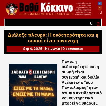

Διάλεξε πλευρά: Η ουδετερότητα και η
σιωπή είναι συνενοχή
Sep 6, 2025
|
Κοινωνία
|
0 comments
Πάντα η
ουδετερότητα και η
σιωπή είναι
συνενοχή και δειλία.
Ανέκαθεν ο “κυρ
Παντελισμός” ήταν
ότι πιο αντιδραστικό
και συντηρητικό
μπορεί να υπάρξει.