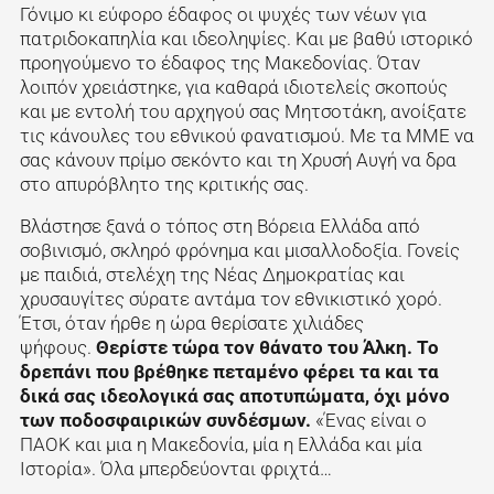
Γόνιμο κι εύφορο έδαφος οι ψυχές των νέων για
πατριδοκαπηλία και ιδεοληψίες. Και με βαθύ ιστορικό
προηγούμενο το έδαφος της Μακεδονίας. Όταν
λοιπόν χρειάστηκε, για καθαρά ιδιοτελείς σκοπούς
και με εντολή του αρχηγού σας Μητσοτάκη, ανοίξατε
τις κάνουλες του εθνικού φανατισμού. Με τα ΜΜΕ να
σας κάνουν πρίμο σεκόντο και τη Χρυσή Αυγή να δρα
στο απυρόβλητο της κριτικής σας.
Βλάστησε ξανά ο τόπος στη Βόρεια Ελλάδα από
σοβινισμό, σκληρό φρόνημα και μισαλλοδοξία. Γονείς
με παιδιά, στελέχη της Νέας Δημοκρατίας και
χρυσαυγίτες σύρατε αντάμα τον εθνικιστικό χορό.
Έτσι, όταν ήρθε η ώρα θερίσατε χιλιάδες
ψήφους.
Θερίστε τώρα τον θάνατο του Άλκη.
Το
δρεπάνι που βρέθηκε πεταμένο φέρει τα και τα
δικά σας ιδεολογικά σας αποτυπώματα, όχι μόνο
των ποδοσφαιρικών συνδέσμων.
«Ένας είναι ο
ΠΑΟΚ και μια η Μακεδονία, μία η Ελλάδα και μία
Ιστορία». Όλα μπερδεύονται φριχτά…