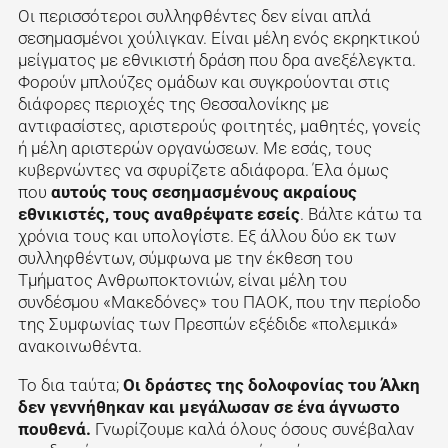
Οι περισσότεροι συλληφθέντες δεν είναι απλά
σεσημασμένοι χούλιγκαν. Είναι μέλη ενός εκρηκτικού
μείγματος με εθνικιστή δράση που δρα ανεξέλεγκτα.
Φορούν μπλούζες ομάδων και συγκρούονται στις
διάφορες περιοχές της Θεσσαλονίκης με
αντιφασίστες, αριστερούς φοιτητές, μαθητές, γονείς
ή μέλη αριστερών οργανώσεων. Με εσάς, τους
κυβερνώντες να σφυρίζετε αδιάφορα. Έλα όμως
που
αυτούς τους σεσημασμένους ακραίους
εθνικιστές, τους αναθρέψατε εσείς
. Βάλτε κάτω τα
χρόνια τους και υπολογίστε. Εξ άλλου δύο εκ των
συλληφθέντων, σύμφωνα με την έκθεση του
Τμήματος Ανθρωποκτονιών, είναι μέλη του
συνδέσμου «Μακεδόνες» του ΠΑΟΚ, που την περίοδο
της Συμφωνίας των Πρεσπών εξέδιδε «πολεμικά»
ανακοινωθέντα.
Το δια ταύτα;
Οι δράστες της δολοφονίας του Άλκη
δεν γεννήθηκαν και μεγάλωσαν σε ένα άγνωστο
πουθενά.
Γνωρίζουμε καλά όλους όσους συνέβαλαν