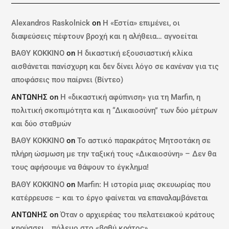
Alexandros Raskolnick
on
Η «Εστία» επιμένει, οι
διαψεύσεις πέφτουν βροχή και η αλήθεια… αγνοείται
ΒΑΘΥ ΚΟΚΚΙΝΟ
on
Η δικαστική εξουσιαστική κλίκα
αισθάνεται πανίσχυρη και δεν δίνει λόγο σε κανέναν για τις
αποφάσεις που παίρνει (Βίντεο)
ΑΝΤΩΝΗΣ
on
Η «δικαστική αφύπνιση» για τη Marfin, η
πολιτική σκοπιμότητα και η “Δικαιοσύνη” των δύο μέτρων
και δύο σταθμών
ΒΑΘΥ ΚΟΚΚΙΝΟ
on
Το αστικό παρακράτος Μητσοτάκη σε
πλήρη ώσμωση με την ταξική τους «Δικαιοσύνη» – Δεν θα
τους αφήσουμε να θάψουν το έγκλημα!
ΒΑΘΥ ΚΟΚΚΙΝΟ
on
Marfin: Η ιστορία μιας σκευωρίας που
κατέρρευσε – και το έργο φαίνεται να επαναλαμβάνεται
ΑΝΤΩΝΗΣ
on
Όταν ο αρχιερέας του πελατειακού κράτους
κηρύσσει… πόλεμο στο «βαθύ κράτος»