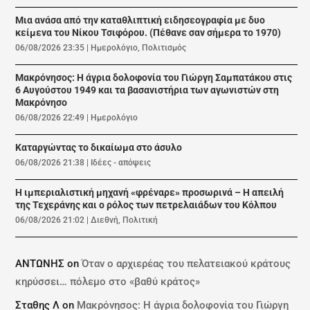
Μια ανάσα από την καταθλιπτική ειδησεογραφία με δυο
κείμενα του Νίκου Τσιφόρου. (Πέθανε σαν σήμερα το 1970)
06/08/2026 23:35
|
Ημερολόγιο
,
Πολιτισμός
Μακρόνησος: Η άγρια δολοφονία του Γιώργη Σαμπατάκου στις
6 Αυγούστου 1949 και τα βασανιστήρια των αγωνιστών στη
Μακρόνησο
06/08/2026 22:49
|
Ημερολόγιο
Καταργώντας το δικαίωμα στο άσυλο
06/08/2026 21:38
|
Ιδέες - απόψεις
Η ιμπεριαλιστική μηχανή «φρέναρε» προσωρινά – Η απειλή
της Τεχεράνης και ο ρόλος των πετρελαιάδων του Κόλπου
06/08/2026 21:02
|
Διεθνή
,
Πολιτική
ΑΝΤΩΝΗΣ
on
Όταν ο αρχιερέας του πελατειακού κράτους
κηρύσσει… πόλεμο στο «βαθύ κράτος»
Σταθης Λ
on
Μακρόνησος: Η άγρια δολοφονία του Γιώργη