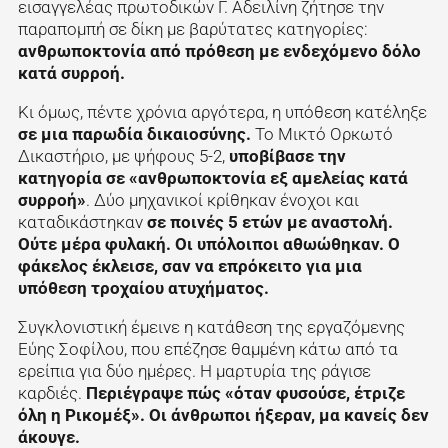
εισαγγελέας πρωτοδικών Γ. Αδειλίνη ζήτησε την
παραπομπή σε δίκη με βαρύτατες κατηγορίες:
ανθρωποκτονία από πρόθεση με ενδεχόμενο δόλο
κατά συρροή.
Κι όμως, πέντε χρόνια αργότερα, η υπόθεση κατέληξε
σε μια παρωδία δικαιοσύνης.
Το Μικτό Ορκωτό
Δικαστήριο, με ψήφους 5-2,
υποβίβασε την
κατηγορία σε «ανθρωποκτονία εξ αμελείας κατά
συρροή»
. Δύο μηχανικοί κρίθηκαν ένοχοι και
καταδικάστηκαν
σε ποινές 5 ετών με αναστολή.
Ούτε μέρα φυλακή. Οι υπόλοιποι αθωώθηκαν. Ο
φάκελος έκλεισε, σαν να επρόκειτο για μια
υπόθεση τροχαίου ατυχήματος.
Συγκλονιστική έμεινε η κατάθεση της εργαζόμενης
Εύης Σοφίλου, που επέζησε θαμμένη κάτω από τα
ερείπια για δύο ημέρες. Η μαρτυρία της ράγισε
καρδιές.
Περιέγραψε πώς «όταν φυσούσε, έτριζε
όλη η Ρικομέξ». Οι άνθρωποι ήξεραν, μα κανείς δεν
άκουγε.