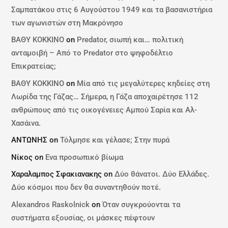
Σαμπατάκου στις 6 Αυγούστου 1949 και τα βασανιστήρια
των αγωνιστών στη Μακρόνησο
ΒΑΘΥ ΚΟΚΚΙΝΟ
on
Predator, σιωπή και… πολιτική
ανταμοιβή – Από το Predator στο ψηφοδέλτιο
Επικρατείας;
ΒΑΘΥ ΚΟΚΚΙΝΟ
on
Μία από τις μεγαλύτερες κηδείες στη
Λωρίδα της Γάζας… Σήμερα, η Γάζα αποχαιρέτησε 112
ανθρώπους από τις οικογένειες Αμπού Σαρία και Αλ-
Χασάινα.
ΑΝΤΩΝΗΣ
on
Τόλμησε και γέλασε; Στην πυρά
Νίκος
on
Ενα προσωπικό βίωμα
Χαραλαμπος Σφακιανακης
on
Δύο θάνατοι. Δύο Ελλάδες.
Δύο κόσμοι που δεν θα συναντηθούν ποτέ.
Alexandros Raskolnick
on
Όταν συγκρούονται τα
συστήματα εξουσίας, οι μάσκες πέφτουν