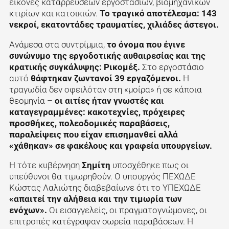
εικόνες καταρρεύσεων εργοστασίων, βιομηχανικών
κτιρίων και κατοικιών.
Το τραγικό αποτέλεσμα: 143
νεκροί, εκατοντάδες τραυματίες, χιλιάδες άστεγοι.
Ανάμεσα στα συντρίμμια,
το όνομα που έγινε
συνώνυμο της εργοδοτικής αυθαιρεσίας και της
κρατικής συγκάλυψης: Ρικομέξ.
Στο εργοστάσιο
αυτό
θάφτηκαν ζωντανοί 39 εργαζόμενοι.
Η
τραγωδία δεν οφειλόταν στη «μοίρα» ή σε κάποια
θεομηνία –
οι αιτίες ήταν γνωστές και
καταγεγραμμένες: κακοτεχνίες, πρόχειρες
προσθήκες, πολεοδομικές παραβάσεις,
παραλείψεις που είχαν επισημανθεί αλλά
«χάθηκαν» σε φακέλους και γραφεία υπουργείων.
Η τότε κυβέρνηση
Σημίτη
υποσχέθηκε πως οι
υπεύθυνοι θα τιμωρηθούν. Ο υπουργός ΠΕΧΩΔΕ
Κώστας Λαλιώτης διαβεβαίωνε ότι το ΥΠΕΧΩΔΕ
«απαιτεί την αλήθεια και την τιμωρία των
ενόχων».
Οι εισαγγελείς, οι πραγματογνώμονες, οι
επιτροπές κατέγραψαν σωρεία παραβάσεων. Η