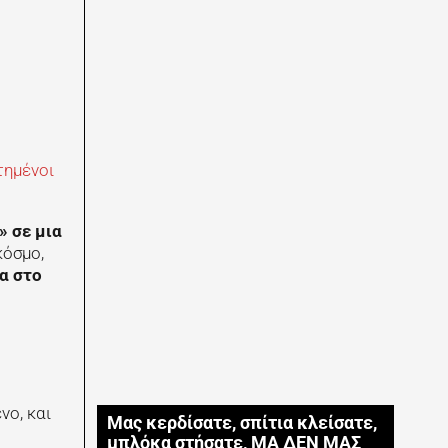
τημένοι
» σε μια
κόσμο,
α στο
νο, και
Μας κερδίσατε, σπίτια κλείσατε,
μπλόκα στήσατε, ΜΑ ΔΕΝ ΜΑΣ