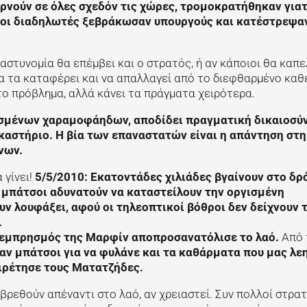
ερνούν σε όλες σχεδόν τις χώρες, τρομοκρατήθηκαν για
ί οι διαδηλωτές ξεβράκωσαν υπουργούς και κατέστρεψα
ν αστυνομία θα επέμβει και ο στρατός, ή αν κάποιοι θα κα
 να τα καταφέρει και να απαλλαγεί από το διεφθαρμένο κα
ο πρόβλημα, αλλά κάνει τα πράγματα χειρότερα.
ισμένων χαραμοφάηδων, αποδίδει πραγματική δικαιοσύν
ικαστήριο. Η βία των επαναστατών είναι η απάντηση στη
νων.
 γίνει!
5/5/2010: Εκατοντάδες χιλιάδες βγαίνουν στο δρ
ι μπάτσοι αδυνατούν να καταστείλουν την οργισμένη
υν λουφάξει, αφού οι τηλεοπτικοί βόθροι δεν δείχνουν 
.
 εμπρησμός της Μαρφίν αποπροσανατόλισε το λαό.
Από 
αν μπάτσοι για να φυλάνε και τα καθάρματα που μας λε
αιρέτησε τους Ματατζήδες.
ρεθούν απέναντι στο λαό, αν χρειαστεί. Συν πολλοί στρατ