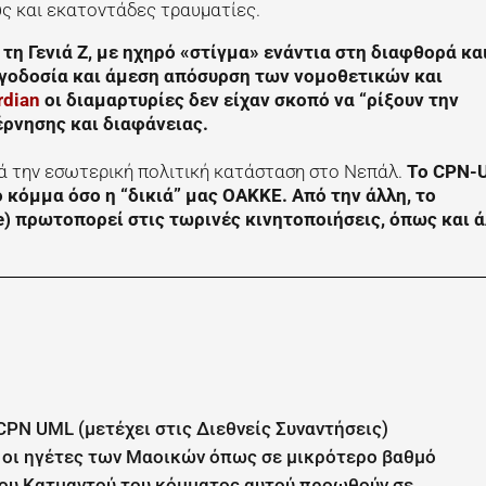
ύς και εκατοντάδες τραυματίες.
τη Γενιά Z, με ηχηρό «στίγμα» ενάντια στη διαφθορά και
ογοδοσία και άμεση απόσυρση των νομοθετικών και
rdian
οι διαμαρτυρίες δεν είχαν σκοπό να “ρίξουν την
έρνησης και διαφάνειας.
ρά την εσωτερική πολιτική κατάσταση στο Νεπάλ.
Το CPN-
 κόμμα όσο η “δικιά” μας ΟΑΚΚΕ. Από την άλλη, το
) πρωτοπορεί στις τωρινές κινητοποιήσεις, όπως και ά
CPN UML (μετέχει στις Διεθνείς Συναντήσεις)
ι οι ηγέτες των Μαοικών όπως σε μικρότερο βαθμό
ου Κατμαντού του κόμματος αυτού προωθούν σε