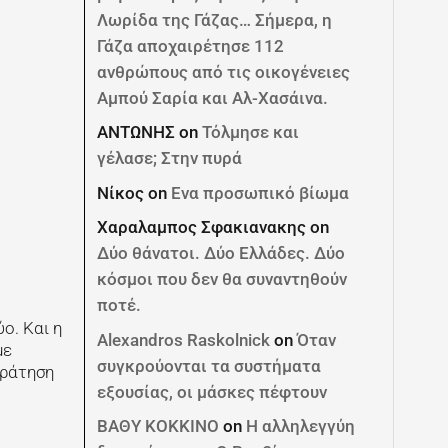
Λωρίδα της Γάζας… Σήμερα, η
Γάζα αποχαιρέτησε 112
ανθρώπους από τις οικογένειες
Αμπού Σαρία και Αλ-Χασάινα.
ΑΝΤΩΝΗΣ
on
Τόλμησε και
γέλασε; Στην πυρά
Νίκος
on
Ενα προσωπικό βίωμα
Χαραλαμπος Σφακιανακης
on
Δύο θάνατοι. Δύο Ελλάδες. Δύο
κόσμοι που δεν θα συναντηθούν
ποτέ.
ύο. Και η
Alexandros Raskolnick
on
Όταν
με
συγκρούονται τα συστήματα
κράτηση
εξουσίας, οι μάσκες πέφτουν
ΒΑΘΥ ΚΟΚΚΙΝΟ
on
Η αλληλεγγύη