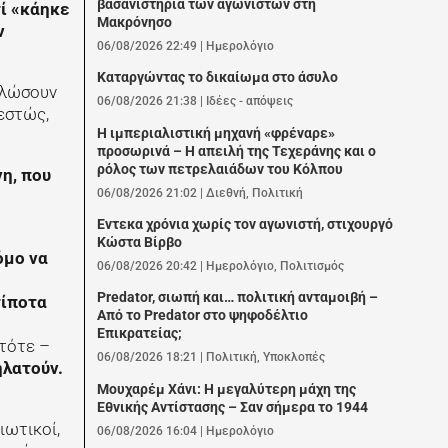
βασανιστήρια των αγωνιστών στη
τί «κάηκε
Μακρόνησο
ν
06/08/2026 22:49
|
Ημερολόγιο
Καταργώντας το δικαίωμα στο άσυλο
πελώσουν
06/08/2026 21:38
|
Ιδέες - απόψεις
θεστώς,
Η ιμπεριαλιστική μηχανή «φρέναρε»
προσωρινά – Η απειλή της Τεχεράνης και ο
ρόλος των πετρελαιάδων του Κόλπου
η, που
06/08/2026 21:02
|
Διεθνή
,
Πολιτική
Εντεκα χρόνια χωρίς τον αγωνιστή, στιχουργό
Κώστα Βίρβο
όμο να
06/08/2026 20:42
|
Ημερολόγιο
,
Πολιτισμός
Predator, σιωπή και… πολιτική ανταμοιβή –
τίποτα
Από το Predator στο ψηφοδέλτιο
Επικρατείας;
τότε –
06/08/2026 18:21
|
Πολιτική
,
Υποκλοπές
ηλατούν.
Μουχαρέμ Χάνι: Η μεγαλύτερη μάχη της
Εθνικής Αντίστασης – Σαν σήμερα το 1944
ιωτικοί,
06/08/2026 16:04
|
Ημερολόγιο