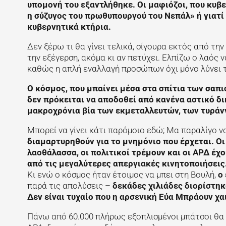
υπομονή του εξαντλήθηκε. Οι μαφιόζοι, που κυβ
η σύζυγος του πρωθυπουργού του Νεπάλ» ή γιατ
κυβερνητικά κτήρια.
Δεν ξέρω τι θα γίνει τελικά, σίγουρα εκτός από τη
την εξέγερση, ακόμα κι αν πετύχει. Ελπίζω ο λαός
καθώς η απλή εναλλαγή προσώπων όχι μόνο λύνει τ
Ο κόσμος, που μπαίνει μέσα στα σπίτια των σαπ
δεν πρόκειται να αποδοθεί από κανένα αστικό δ
μακροχρόνια βία των εκμεταλλευτών, των τυράν
Μπορεί να γίνει κάτι παρόμοιο εδώ; Μα παραλίγο να
διαμαρτυρηθούν για το μνημόνιο που έρχεται. Ο
λαοθάλασσα, οι πολιτικοί τρέμουν και οι ΑΡΔ έχο
από τις μεγαλύτερες απεργιακές κινητοποιήσεις
Κι ενώ ο κόσμος ήταν έτοιμος να μπει στη Βουλή,
ο
παρά τις απολύσεις –
δεκάδες χιλιάδες διορίστηκ
Δεν είναι τυχαίο που η αρσενική Εύα Μπράουν χ
Πάνω από 60.000 πλήρως εξοπλισμένοι μπάτσοι θα β