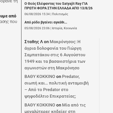
φοράνε τη
Ο Θεός Ελέφαντας του Satyajit Ray ΓΙΑ
ΠΡΩΤΗ ΦΟΡΑ ΣΤΗΝ ΕΛΛΑΔΑ ΑΠΟ 13/8/26
06/08/2026 15:34
|
Πολιτισμός
ουμε από
τασης που
Από ρόδο βγαίνει αγκάθι…
05/08/2026 23:06
|
Ιστορία
,
Κοινωνία
Σταθης Λ
on
Μακρόνησος: Η
άγρια δολοφονία του Γιώργη
Σαμπατάκου στις 6 Αυγούστου
1949 και τα βασανιστήρια των
αγωνιστών στη Μακρόνησο
ΒΑΘΥ ΚΟΚΚΙΝΟ
on
Predator,
σιωπή και… πολιτική ανταμοιβή
– Από το Predator στο
ψηφοδέλτιο Επικρατείας;
ΒΑΘΥ ΚΟΚΚΙΝΟ
on
Μία από τις
μεγαλύτερες κηδείες στη