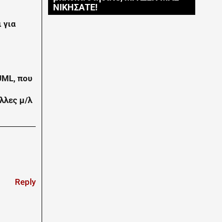
ΝΙΚΗΣΑΤΕ!
 για
UML, που
λλες μ/λ
Reply