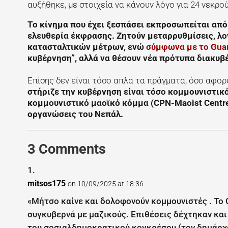
αυξήθηκε, με στοιχεία να κάνουν λόγο για 24 νεκρο
Το κίνημα που έχει ξεσπάσει εκπροσωπείται από 
ελευθερία έκφρασης. Ζητούν μεταρρυθμίσεις, λ
κατασταλτικών μέτρων, ενώ
σύμφωνα με το Gua
κυβέρνηση”, αλλά να θέσουν νέα πρότυπα διακυβ
Επίσης δεν είναι τόσο απλά τα πράγματα, όσο αφο
στήριζε την κυβέρνηση είναι τόσο κομμουνιστικό
κομμουνιστικό μαοϊκό κόμμα (CPN-Maoist Centre
οργανώσεις του Νεπάλ.
3 Comments
mitsos175
on 10/09/2025 at 18:36
«Μήτσο καίνε και δολοφονούν κομμουνιστές . Το 
συγκυβερνά με μαζικούς. Επιθέσεις δέχτηκαν κα
του σοσιαλδημοκρατικού κογκρέσου (τον δημάρχ