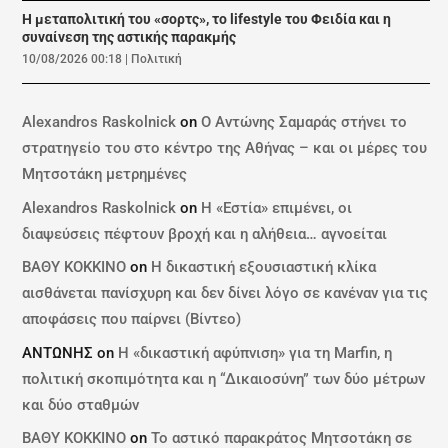
Η μεταπολιτική του «σορτς», το lifestyle του Φειδία και η
συναίνεση της αστικής παρακμής
10/08/2026 00:18
|
Πολιτική
Alexandros Raskolnick
on
Ο Αντώνης Σαμαράς στήνει το
στρατηγείο του στο κέντρο της Αθήνας – και οι μέρες του
Μητσοτάκη μετρημένες
Alexandros Raskolnick
on
Η «Εστία» επιμένει, οι
διαψεύσεις πέφτουν βροχή και η αλήθεια… αγνοείται
ΒΑΘΥ ΚΟΚΚΙΝΟ
on
Η δικαστική εξουσιαστική κλίκα
αισθάνεται πανίσχυρη και δεν δίνει λόγο σε κανέναν για τις
αποφάσεις που παίρνει (Βίντεο)
ΑΝΤΩΝΗΣ
on
Η «δικαστική αφύπνιση» για τη Marfin, η
πολιτική σκοπιμότητα και η “Δικαιοσύνη” των δύο μέτρων
και δύο σταθμών
ΒΑΘΥ ΚΟΚΚΙΝΟ
on
Το αστικό παρακράτος Μητσοτάκη σε