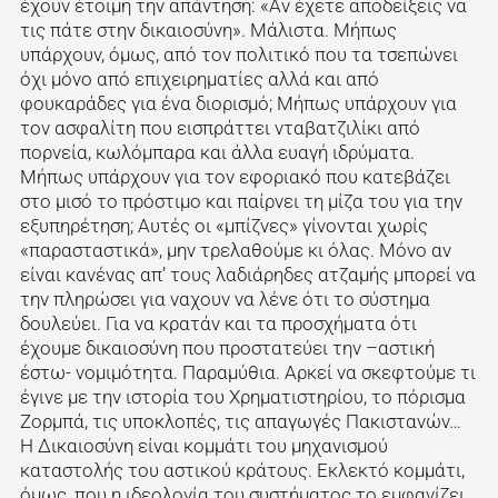
έχουν έτοιμη την απάντηση: «Αν έχετε αποδείξεις να
τις πάτε στην δικαιοσύνη». Μάλιστα. Μήπως
υπάρχουν, όμως, από τον πολιτικό που τα τσεπώνει
όχι μόνο από επιχειρηματίες αλλά και από
φουκαράδες για ένα διορισμό; Μήπως υπάρχουν για
τον ασφαλίτη που εισπράττει νταβατζιλίκι από
πορνεία, κωλόμπαρα και άλλα ευαγή ιδρύματα.
Μήπως υπάρχουν για τον εφοριακό που κατεβάζει
στο μισό το πρόστιμο και παίρνει τη μίζα του για την
εξυπηρέτηση; Αυτές οι «μπίζνες» γίνονται χωρίς
«παρασταστικά», μην τρελαθούμε κι όλας. Μόνο αν
είναι κανένας απ’ τους λαδιάρηδες ατζαμής μπορεί να
την πληρώσει για ναχουν να λένε ότι το σύστημα
δουλεύει. Για να κρατάν και τα προσχήματα ότι
έχουμε δικαιοσύνη που προστατεύει την –αστική
έστω- νομιμότητα. Παραμύθια. Αρκεί να σκεφτούμε τι
έγινε με την ιστορία του Χρηματιστηρίου, το πόρισμα
Ζορμπά, τις υποκλοπές, τις απαγωγές Πακιστανών…
Η Δικαιοσύνη είναι κομμάτι του μηχανισμού
καταστολής του αστικού κράτους. Εκλεκτό κομμάτι,
όμως, που η ιδεολογία του συστήματος το εμφανίζει