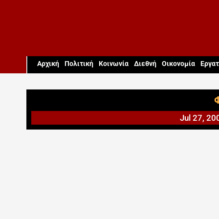
Aρχική
Πολιτική
Κοινωνία
Διεθνή
Οικονομία
Εργατ
Jul 27, 20