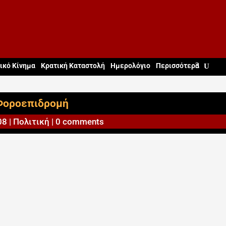
ικό Κίνημα
Κρατική Καταστολή
Ημερολόγιο
Περισσότερα
Φοροεπιδρομή
08
|
Πολιτική
|
0 comments