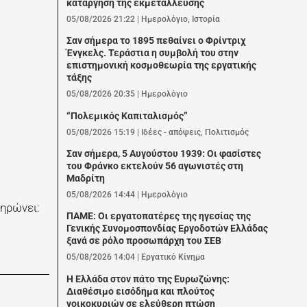
κατάργηση της εκμετάλλευσης
05/08/2026 21:22
|
Ημερολόγιο
,
Ιστορία
Σαν σήμερα το 1895 πεθαίνει ο Φρίντριχ
Ένγκελς. Τεράστια η συμβολή του στην
επιστημονική κοσμοθεωρία της εργατικής
τάξης
05/08/2026 20:35
|
Ημερολόγιο
“Πολεμικός Καπιταλισμός”
05/08/2026 15:19
|
Ιδέες - απόψεις
,
Πολιτισμός
Σαν σήμερα, 5 Αυγούστου 1939: Οι φασίστες
του Φράνκο εκτελούν 56 αγωνιστές στη
Μαδρίτη
05/08/2026 14:44
|
Ημερολόγιο
ηρώνει:
ΠΑΜΕ: Οι εργατοπατέρες της ηγεσίας της
Γενικής Συνομοσπονδίας Εργοδοτών Ελλάδας
ξανά σε ρόλο προσωπάρχη του ΣΕΒ
05/08/2026 14:04
|
Εργατικό Κίνημα
Η Ελλάδα στον πάτο της Ευρωζώνης:
Διαθέσιμο εισόδημα και πλούτος
νοικοκυριών σε ελεύθερη πτώση