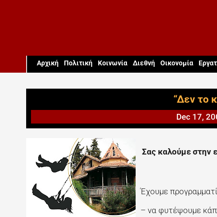
Aρχική
Πολιτική
Κοινωνία
Διεθνή
Οικονομία
Εργατ
“Δεν το 
Dec 17, 20
Σας καλούμε στην 
Έχουμε προγραμματίσ
– να φυτέψουμε κάπ