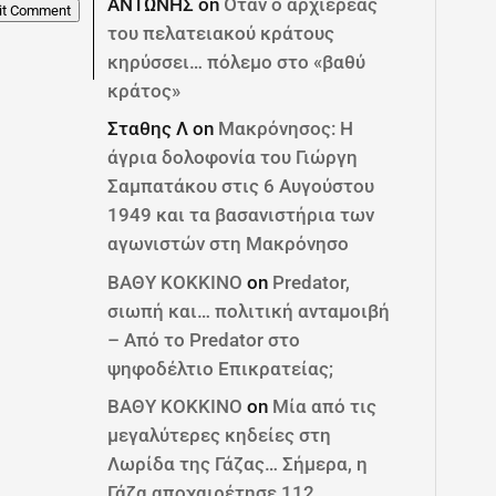
ΑΝΤΩΝΗΣ
on
Όταν ο αρχιερέας
it Comment
του πελατειακού κράτους
κηρύσσει… πόλεμο στο «βαθύ
κράτος»
Σταθης Λ
on
Μακρόνησος: Η
άγρια δολοφονία του Γιώργη
Σαμπατάκου στις 6 Αυγούστου
1949 και τα βασανιστήρια των
αγωνιστών στη Μακρόνησο
ΒΑΘΥ ΚΟΚΚΙΝΟ
on
Predator,
σιωπή και… πολιτική ανταμοιβή
– Από το Predator στο
ψηφοδέλτιο Επικρατείας;
ΒΑΘΥ ΚΟΚΚΙΝΟ
on
Μία από τις
μεγαλύτερες κηδείες στη
Λωρίδα της Γάζας… Σήμερα, η
Γάζα αποχαιρέτησε 112