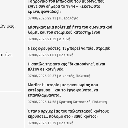
Το χρονικό του Μπλόκου του Βύρωνα που
έγινε σαν σήμερα το 1944 – «Σκοτώστε
εμένα, φονιάδες!»
07/08/2026 22:13
|
Ημερολόγιο
ών μας,
Μίσιγκαν: Μια πολιτική ήττα του σιωνιστικού
λόμπι και του εταιρικού κατεστημένου
07/08/2026 21:32
|
Διεθνή
Νέες εφευρέσεις. Τι μπορεί να πάει στραβά;
αι ένα
07/08/2026 21:01
|
Πολιτική
Η σαπίλα της αστικής “δικαιοσύνης”, είναι
πλέον σε κοινή θέα.
07/08/2026 20:37
|
Δικαστές
,
Πολιτική
Marfin: Η ιστορία μιας σκευωρίας που
κατέρρευσε – και το έργο φαίνεται να
επαναλαμβάνεται
07/08/2026 14:58
|
Κρατική Καταστολή
,
Πολιτική
Όταν ο αρχιερέας του πελατειακού κράτους
κηρύσσει… πόλεμο στο «βαθύ κράτος»
07/08/2026 13:39
|
Πολιτική