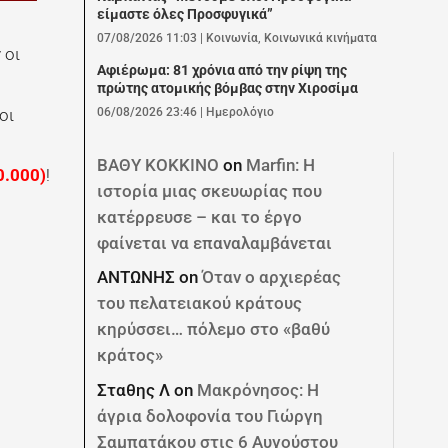
είμαστε όλες Προσφυγικά”
07/08/2026 11:03
|
Κοινωνία
,
Κοινωνικά κινήματα
 οι
Αφιέρωμα: 81 χρόνια από την ρίψη της
πρώτης ατομικής βόμβας στην Χιροσίμα
06/08/2026 23:46
|
Ημερολόγιο
οι
ΒΑΘΥ ΚΟΚΚΙΝΟ
on
Marfin: Η
0.000)
!
ιστορία μιας σκευωρίας που
κατέρρευσε – και το έργο
φαίνεται να επαναλαμβάνεται
ΑΝΤΩΝΗΣ
on
Όταν ο αρχιερέας
του πελατειακού κράτους
κηρύσσει… πόλεμο στο «βαθύ
κράτος»
Σταθης Λ
on
Μακρόνησος: Η
άγρια δολοφονία του Γιώργη
Σαμπατάκου στις 6 Αυγούστου