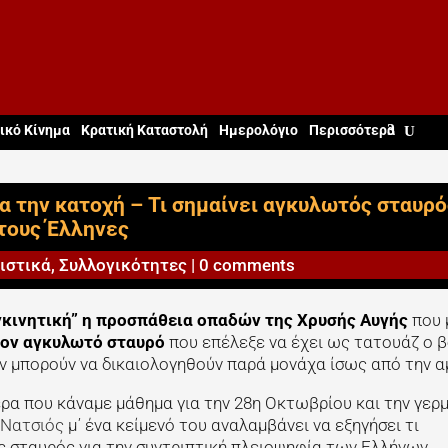
ικό Κίνημα
Κρατική Καταστολή
Ημερολόγιο
Περισσότερα
ια την κατοχή – Τι σημαίνει αγκυλωτός σταυρό
τους Έλληνες
ιστικά
,
Συλλογικότητες
|
0 comments
γκινητική” η προσπάθεια οπαδών της Χρυσής Αυγής
που 
τον αγκυλωτό σταυρό
που επέλεξε να έχει ως τατουάζ ο 
ν μπορούν να δικαιολογηθούν παρά μονάχα ίσως από την α
ρα που κάναμε μάθημα για την 28η Οκτωβρίου και την γερ
 Νατσιός
μ΄ ένα κείμενό του αναλαμβάνει να εξηγήσει τι
 σταυρός για την συντριπτική πλειοψηφία των Ελλήνων.