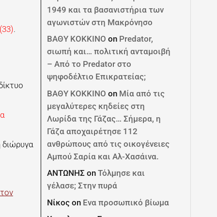
1949 και τα βασανιστήρια των
αγωνιστών στη Μακρόνησο
(33)
.
ΒΑΘΥ ΚΟΚΚΙΝΟ
on
Predator,
σιωπή και… πολιτική ανταμοιβή
– Από το Predator στο
ψηφοδέλτιο Επικρατείας;
δίκτυο
ΒΑΘΥ ΚΟΚΚΙΝΟ
on
Μία από τις
μεγαλύτερες κηδείες στη
τα
Λωρίδα της Γάζας… Σήμερα, η
Γάζα αποχαιρέτησε 112
ανθρώπους από τις οικογένειες
η διώρυγα
Αμπού Σαρία και Αλ-Χασάινα.
ΑΝΤΩΝΗΣ
on
Τόλμησε και
γέλασε; Στην πυρά
 τον
Νίκος
on
Ενα προσωπικό βίωμα