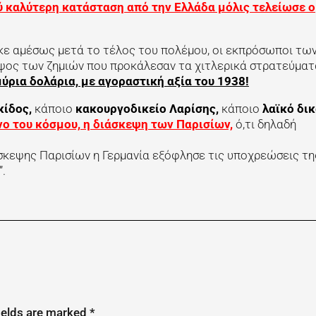
ύ καλύτερη κατάσταση από την Ελλάδα μόλις τελείωσε ο
κε αμέσως μετά το τέλος του πολέμου, οι εκπρόσωποι τω
ύψος των ζημιών που προκάλεσαν τα χιτλερικά στρατεύματ
ρια δολάρια, με αγοραστική αξία του 1938!
κίδος,
κάποιο
κακουργοδικείο Λαρίσης,
κάποιο
λαϊκό δι
νο του κόσμου, η διάσκεψη των Παρισίων,
ό,τι δηλαδή
σκεψης Παρισίων η Γερμανία εξόφλησε τις υποχρεώσεις τη
.
ields are marked
*