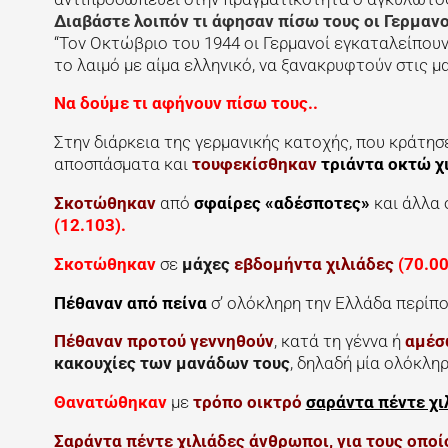
Διαβάστε λοιπόν τι άφησαν πίσω τους οι Γερμανο
“Τον Οκτώβριο του 1944 οι Γερμανοί εγκαταλείπου
το λαιμό με αίμα ελληνικό, να ξανακρυφτούν στις 
Να δούμε τι αφήνουν πίσω τους..
Στην διάρκεια της γερμανικής κατοχής, που κράτησ
αποσπάσματα και
τουφεκίσθηκαν
τριάντα οκτώ χ
Σκοτώθηκαν
από
σφαίρες «αδέσποτες»
και άλλα
(12.103).
Σκοτώθηκαν
σε
μάχες
εβδομήντα χιλιάδες
(70.00
Πέθαναν από πείνα
σ’ ολόκληρη την Ελλάδα περίπ
Πέθαναν προτού γεννηθούν
, κατά τη γέννα ή
αμέσ
κακουχίες των μανάδων τους
, δηλαδή μία ολόκληρ
Θανατώθηκαν
με
τρόπο οικτρό
σαράντα πέντε χ
Σαράντα πέντε χιλιάδες άνθρωποι, για τους οποί