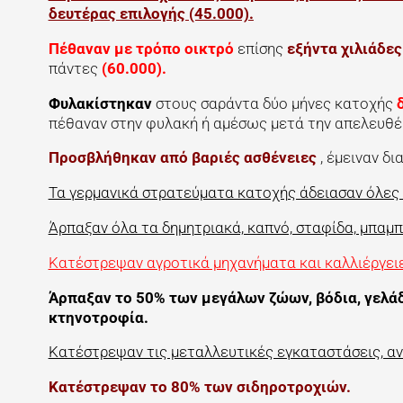
δευτέρας επιλογής (45.000).
Πέθαναν με τρόπο οικτρό
επίσης
εξήντα χιλιάδες
πάντες
(60.000).
Φυλακίστηκαν
στους σαράντα δύο μήνες κατοχής
πέθαναν στην φυλακή ή αμέσως μετά την απελευθ
Προσβλήθηκαν από βαριές ασθένειες
, έμειναν δ
Τα γερμανικά στρατεύματα κατοχής άδειασαν όλες 
Άρπαξαν όλα τα δημητριακά, καπνό, σταφίδα, μπαμπά
Κατέστρεψαν αγροτικά μηχανήματα και καλλιέργειε
Άρπαξαν το 50% των μεγάλων ζώων, βόδια, γελάδι
κτηνοτροφία.
Κατέστρεψαν τις μεταλλευτικές εγκαταστάσεις, ανα
Κατέστρεψαν το 80% των σιδηροτροχιών.