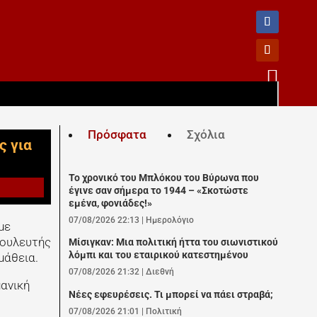

Πρόσφατα
Σχόλια
ς για
Το χρονικό του Μπλόκου του Βύρωνα που
έγινε σαν σήμερα το 1944 – «Σκοτώστε
εμένα, φονιάδες!»
07/08/2026 22:13
|
Ημερολόγιο
με
βουλευτής
Μίσιγκαν: Μια πολιτική ήττα του σιωνιστικού
λόμπι και του εταιρικού κατεστημένου
μάθεια.
07/08/2026 21:32
|
Διεθνή
μανική
Νέες εφευρέσεις. Τι μπορεί να πάει στραβά;
07/08/2026 21:01
|
Πολιτική