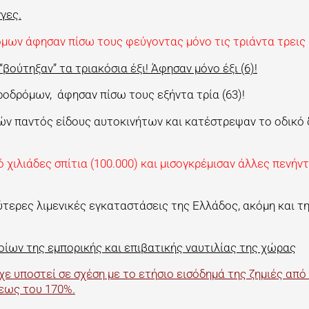
γες.
μων άφησαν πίσω τους φεύγοντας μόνο τις τριάντα τρεις 
βούτηξαν” τα τριακόσια έξι! Άφησαν μόνο έξι (6)!
ροδρόμων, άφησαν πίσω τους εξήντα τρία (63)!
ών παντός είδους αυτοκινήτων και κατέστρεψαν το οδικό 
χιλιάδες σπίτια (100.000) και μισογκρέμισαν άλλες πενήν
τερες λιμενικές εγκαταστάσεις της Ελλάδος, ακόμη και τ
οίων της εμπορικής και επιβατικής ναυτιλίας της χώρας
χε υποστεί σε σχέση με το ετήσιο εισόδημά της ζημιές από
εως του 170%.