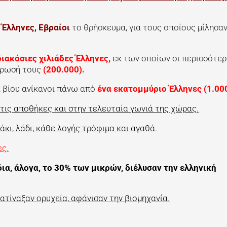
 Έλληνες, Εβραίοι
το θρήσκευμα, για τους οποίους μίλησαν
διακόσιες χιλιάδες Έλληνες,
εκ των οποίων οι περισσότερ
έρωσή τους
(200.000).
ια βίου ανίκανοι πάνω από
ένα εκατομμύριο Έλληνες (1.00
τις αποθήκες και στην τελευταία γωνιά της χώρας.
κι, λάδι, κάθε λογής τρόφιμα και αγαθά.
ς.
α, άλογα, το 30% των μικρών, διέλυσαν την ελληνική
τίναξαν ορυχεία, αφάνισαν την βιομηχανία.