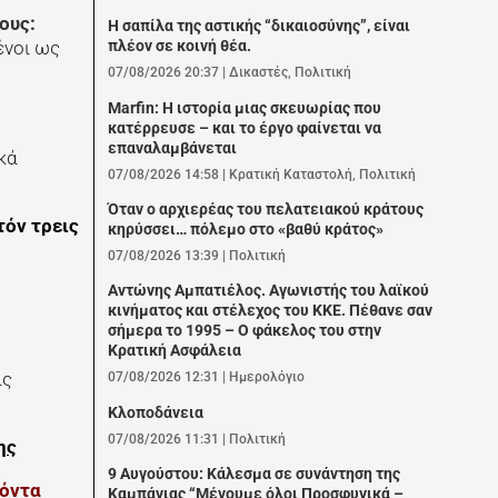
ους:
Η σαπίλα της αστικής “δικαιοσύνης”, είναι
ένοι ως
πλέον σε κοινή θέα.
07/08/2026 20:37
|
Δικαστές
,
Πολιτική
Marfin: Η ιστορία μιας σκευωρίας που
κατέρρευσε – και το έργο φαίνεται να
επαναλαμβάνεται
κά
07/08/2026 14:58
|
Κρατική Καταστολή
,
Πολιτική
Όταν ο αρχιερέας του πελατειακού κράτους
τόν τρεις
κηρύσσει… πόλεμο στο «βαθύ κράτος»
07/08/2026 13:39
|
Πολιτική
Αντώνης Αμπατιέλος. Αγωνιστής του λαϊκού
κινήματος και στέλεχος του ΚΚΕ. Πέθανε σαν
σήμερα το 1995 – Ο φάκελος του στην
Κρατική Ασφάλεια
ις
07/08/2026 12:31
|
Ημερολόγιο
Κλοποδάνεια
07/08/2026 11:31
|
Πολιτική
ης
9 Αυγούστου: Κάλεσμα σε συνάντηση της
 όντα
Καμπάνιας “Μένουμε όλοι Προσφυγικά –