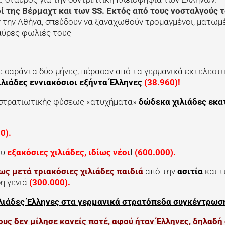
ί της Βέρμαχτ και των SS. Εκτός από τους νοσταλγούς τ
ν την Αθήνα, σπεύδουν να ξαναχωθούν τρομαγμένοι, ματωμ
μαύρες φωλιές τους
ε σαράντα δύο μήνες, πέρασαν από τα γερμανικά εκτελεστι
ιλιάδες εννιακόσιοι εξήντα Έλληνες
(38.960)!
 στρατιωτικής φύσεως «ατυχήματα»
δώδεκα χιλιάδες εκα
0).
ου
εξακόσιες χιλιάδες, ιδίως νέοι
!
(600.000).
ως μετά
τριακόσιες χιλιάδες παιδιά
από την
ασιτία
και τ
η γενιά
(300.000).
ιλιάδες Έλληνες στα γερμανικά στρατόπεδα συγκέντρωσ
ους δεν μίλησε κανείς ποτέ, αφού ήταν Έλληνες, δηλαδή