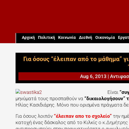
Aρχική
Πολιτική
Κοινωνία
Διεθνή
Οικονομία
Εργατ
Για όσους “έλειπαν από το μάθημα” γ
Aug 6, 2013
|
Αντιφασ
Είναι
“συ
μηνύματά τους προσπαθούν να
“δικαιολογήσουν” 
Ηλίας Κασιδιάρης. Μόνο που ορισμένα πράγματα δε
Για όσους λοιπόν
“έλειπαν απο το σχολείο”
την ημέ
κατοχή ένας δάσκαλος από το Κιλκίς
ο κ.Δημήτρης
αντιπροσωπεύει στην πραγματικότητα ο αγκυλωτός