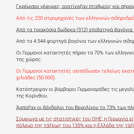
Γκρέμισαν γέφυρες, ανατίναξαν σταθμούς και σήραγ
Από τις 220 ατμομηχανές των ελληνικών σιδηροδρό
Από τα τριακόσια δώδεκα (312) επιβατηγά βαγόνια “
Από τα 4.544 φορτηγά βαγόνια των ελληνικών σιδη
Οι Γερμανοί κατακτητές πήραν τα 70% των ελληνικ
της χώρας.
Οι Γερμανοί κατακτητές ισοπέδωσαν τελείως εκατό 
χιλιάδες (50.000).
Κατέστρεψαν οι βάρβαροι Γερμαναράδες τις μεγαλύ
της Κορίνθου.
Άρπαξαν οι βάνδαλοι του Βερολίνου το 73% των πλ
Σύμφωνα με τις στατιστικές του ΟΗΕ, η Γερμανία εί
πόλεμο της τάξεως του 135% και η Ελλάδα της τάξ