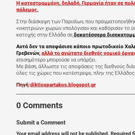
Η κατεστραμμένη, δηλαδή, Γερμανία ήταν σε πολ
πόλεμος.
Στην διάσκεψη των Παρισίων, που πραγματοποιήθη
«νικητριών» χωρών υπολόγισαν και καθόρισαν το 
κατοχής στην Ελλάδα σε
δεκατέσσερα δισεκατομμύ
Αυτά δεν τα απεφάσισε κάποιο πρωτοδικείο Χαλ
Γρεβενών,
αλλά το ανώτατο διεθνές νομικό όργα
επισημότερο μπορούσε να υπάρξει.
Με βάση, άλλωστε τις αποφάσεις της διεθνούς διά
όλες τις χώρες που κατέστρεψε, πλην της Ελλάδος”
Πηγή:
diktiospartakos.blogspot.gr
0 Comments
Submit a Comment
Your email address will not be published.
Required f