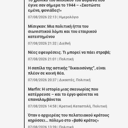
Το χρονικό του Μπλόκου του Βύρωνα που
έγινε σαν σήμερα το 1944 – «Σκοτώστε
εμένα, φονιάδες!»
07/08/2026 22:13
|
Ημερολόγιο
Μίσιγκαν: Μια πολιτική ήττα του
σιωνιστικού λόμπι και του εταιρικού
κατεστημένου
07/08/2026 21:32
|
Διεθνή
Νέες εφευρέσεις. Τι μπορεί να πάει στραβά;
07/08/2026 21:01
|
Πολιτική
Η σαπίλα της αστικής “δικαιοσύνης”, είναι
πλέον σε κοινή θέα.
07/08/2026 20:37
|
Δικαστές
,
Πολιτική
Marfin: Η ιστορία μιας σκευωρίας που
κατέρρευσε – και το έργο φαίνεται να
επαναλαμβάνεται
07/08/2026 14:58
|
Κρατική Καταστολή
,
Πολιτική
Όταν ο αρχιερέας του πελατειακού κράτους
κηρύσσει… πόλεμο στο «βαθύ κράτος»
07/08/2026 13:39
|
Πολιτική