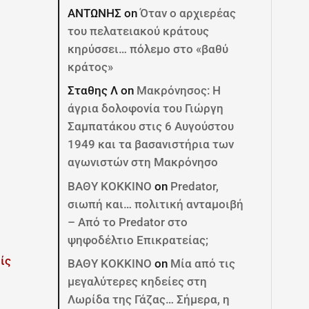
ΑΝΤΩΝΗΣ
on
Όταν ο αρχιερέας
του πελατειακού κράτους
κηρύσσει… πόλεμο στο «βαθύ
κράτος»
Σταθης Λ
on
Μακρόνησος: Η
άγρια δολοφονία του Γιώργη
Σαμπατάκου στις 6 Αυγούστου
1949 και τα βασανιστήρια των
αγωνιστών στη Μακρόνησο
ΒΑΘΥ ΚΟΚΚΙΝΟ
on
Predator,
σιωπή και… πολιτική ανταμοιβή
– Από το Predator στο
ψηφοδέλτιο Επικρατείας;
ΒΑΘΥ ΚΟΚΚΙΝΟ
on
Μία από τις
μεγαλύτερες κηδείες στη
Λωρίδα της Γάζας… Σήμερα, η