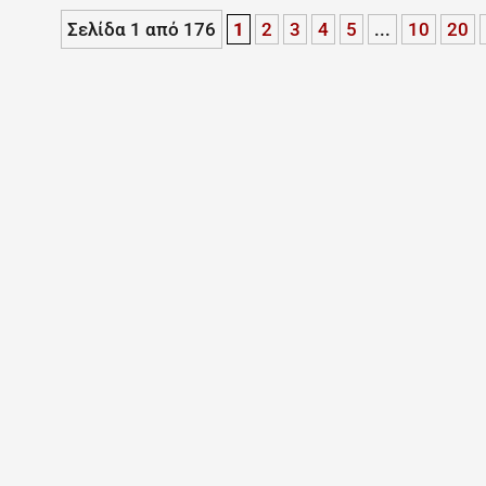
Σελίδα 1 από 176
1
2
3
4
5
...
10
20