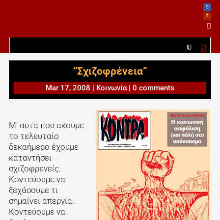

“Σχιζοφρένεια”
Mar 17, 2008
|
Κοινωνία
|
0 comments
Μ’ αυτά που ακούμε
το τελευταίο
δεκαήμερο έχουμε
καταντήσει
σχιζοφρενείς.
Κοντεύουμε να
ξεχάσουμε τι
σημαίνει απεργία.
Κοντεύουμε να