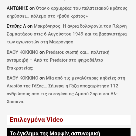
ΑΝΤΩΝΗΣ
on
Όταν ο αρχιερέας του πελατειακού κράτους
κηρύσσει… πόλεμο στο «βαθύ κράτος»
Σταθης Λ
on
Μακρόνησος: Η άγρια δολοφονία του Γιώργη
Σαμπατάκου στις 6 Αυγούστου 1949 και τα βασανιστήρια
των αγωνιστών στη Μακρόνησο
ΒΑΘΥ ΚΟΚΚΙΝΟ
on
Predator, σιωπή και… πολιτική
ανταμοιβή – Από το Predator στο ψηφοδέλτιο
Επικρατείας;
ΒΑΘΥ ΚΟΚΚΙΝΟ
on
Μία από τις μεγαλύτερες κηδείες στη
Λωρίδα της Γάζας… Σήμερα, η Γάζα αποχαιρέτησε 112
ανθρώπους από τις οικογένειες Αμπού Σαρία και Αλ-
Χασάινα.
Επιλεγμένα Video
Το έγκλημα της Μαρφίν, αστυνομική