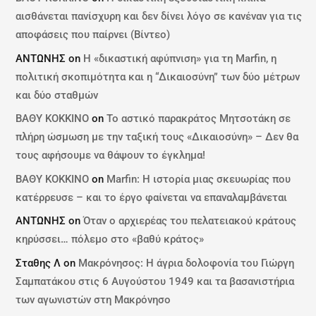
αισθάνεται πανίσχυρη και δεν δίνει λόγο σε κανέναν για τις
αποφάσεις που παίρνει (Βίντεο)
ΑΝΤΩΝΗΣ
on
Η «δικαστική αφύπνιση» για τη Marfin, η
πολιτική σκοπιμότητα και η “Δικαιοσύνη” των δύο μέτρων
και δύο σταθμών
ΒΑΘΥ ΚΟΚΚΙΝΟ
on
Το αστικό παρακράτος Μητσοτάκη σε
πλήρη ώσμωση με την ταξική τους «Δικαιοσύνη» – Δεν θα
τους αφήσουμε να θάψουν το έγκλημα!
ΒΑΘΥ ΚΟΚΚΙΝΟ
on
Marfin: Η ιστορία μιας σκευωρίας που
κατέρρευσε – και το έργο φαίνεται να επαναλαμβάνεται
ΑΝΤΩΝΗΣ
on
Όταν ο αρχιερέας του πελατειακού κράτους
κηρύσσει… πόλεμο στο «βαθύ κράτος»
Σταθης Λ
on
Μακρόνησος: Η άγρια δολοφονία του Γιώργη
Σαμπατάκου στις 6 Αυγούστου 1949 και τα βασανιστήρια
των αγωνιστών στη Μακρόνησο