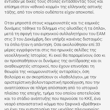
έντυσαν με δικές τους στολές εντάσσοντάς τους και
επίσημα στον «εθνικό κορμό» της ελληνικής αστικής
τάξης, από τον οποίο ουδέποτε είχαν αποκοπεί.
Οταν μπροστά στους κομμουνιστές και τις εαμικές
δυνάμεις τέθηκε το δίλημμα «τις αλυσίδες ή τα όπλα»,
μετά τη σφαγή του ειρηνικού συλλαλητήριου του ΕΑΜ
στις 3 του Δεκέμβρη, δεν υπήρξε κανένας δισταγμός:
τα όπλα ήταν η απάντηση. Οσα ακολούθησαν επί 33
μέρες εγγράφονται στις πιο ηρωικές σελίδες της
νεοελληνικής Ιστορίας. Κι εκεί θα παραμείνουν, όσο κι
αν προσπαθήσουν οι δυνάμεις της αντίδρασης και οι
αναθεωρητές ιστορικοί, που έχουν επινοήσει τη
θεωρία της «κομμουνιστικής ανταρσίας», όση
θολούρα κι αν σκορπίσουν οι «λαθολόγοι», με την
αριστερίστικη-βολονταριστική προσέγγιση, που την
αναπτύσσουν σε πλήρη απόσπαση από το ιστορικό
πλαίσιο της εποχής, τμήμα του οποίου αποτελούσε
και το στάδιο ανάπτυξης που περνούσε το ΚΚΕ, ένα
νεαρό επαναστατικό κόμμα που ξαφνικά «βρέθηκε»
να έχει την εμπιστοσύνη της μεγάλης πλειοψηφίας