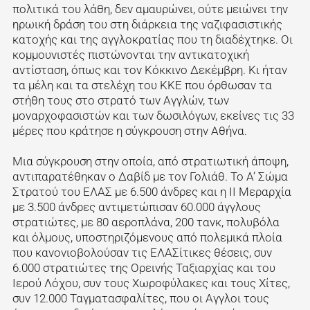
πολιτικά του λάθη, δεν αμαυρώνει, ούτε μειώνει την
ηρωική δράση του στη διάρκεια της ναζιφασιστικής
κατοχής και της αγγλοκρατίας που τη διαδέχτηκε. Οι
κομμουνιστές πιστώνονται την αντικατοχική
αντίσταση, όπως και τον Κόκκινο Δεκέμβρη. Κι ήταν
τα μέλη και τα στελέχη του ΚΚΕ που όρθωσαν τα
στήθη τους στο στρατό των Αγγλών, των
μοναρχοφασιστών και των δωσιλόγων, εκείνες τις 33
μέρες που κράτησε η σύγκρουση στην Αθήνα.
Μια σύγκρουση στην οποία, από στρατιωτική άποψη,
αντιπαρατέθηκαν ο Δαβίδ με τον Γολιάθ. Το Α’ Σώμα
Στρατού του ΕΛΑΣ με 6.500 άνδρες και η ΙΙ Μεραρχία
με 3.500 άνδρες αντιμετώπισαν 60.000 άγγλους
στρατιώτες, με 80 αεροπλάνα, 200 τανκ, πολυβόλα
και όλμους, υποστηριζόμενους από πολεμικά πλοία
που κανονιοβολούσαν τις ΕΛΑΣίτικες θέσεις, συν
6.000 στρατιώτες της Ορεινής Ταξιαρχίας και του
Ιερού Λόχου, συν τους Χωροφύλακες και τους Χίτες,
συν 12.000 Ταγματασφαλίτες, που οι Αγγλοι τους