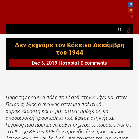

Δεν ξεχνάμε τον Κόκκινο Δεκέμβρη
του 1944
Dec 6, 2019
|
Ιστορία
|
0 comments
Παρά την ηρωική πάλη του λαού στην Αθήνα και στον
Πειραιά, όλος ο αγώνας ήταν μια πολιτικά
απροετοίμαστη και στρατιωτικά πρόχειρη και
σπασμωδική προσπάθεια, που έφερε στην ήττα.
Γεγονός που πρέπει να μάθει σήμερα το κόμμα, είναι ότι
το ΠΓ της ΚΕ του ΚΚΕ δεν προείδε, δεν προετοίμασε,
δεν οργάνωσε και δε διεύθυνε τη μάχη του Δεκέμβρη.