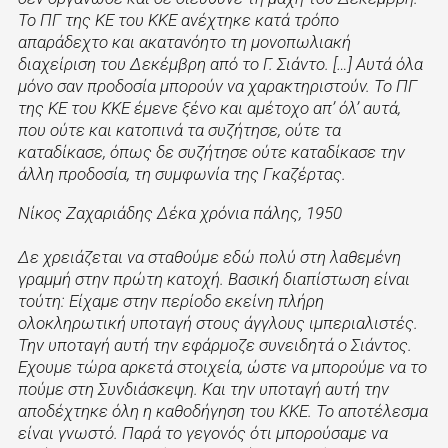
Το ΠΓ της ΚΕ του ΚΚΕ ανέχτηκε κατά τρόπο
απαράδεχτο και ακατανόητο τη μονοπωλιακή
διαχείριση του Δεκέμβρη από το Γ. Σιάντο. […] Αυτά όλα
μόνο σαν προδοσία μπορούν να χαρακτηριστούν. Το ΠΓ
της ΚΕ του ΚΚΕ έμενε ξένο και αμέτοχο απ’ όλ’ αυτά,
που ούτε και κατοπινά τα συζήτησε, ούτε τα
καταδίκασε, όπως δε συζήτησε ούτε καταδίκασε την
άλλη προδοσία, τη συμφωνία της Γκαζέρτας.
Νίκος Ζαχαριάδης Δέκα χρόνια πάλης, 1950
Δε χρειάζεται να σταθούμε εδώ πολύ στη λαθεμένη
γραμμή στην πρώτη κατοχή. Βασική διαπίστωση είναι
τούτη: Είχαμε στην περίοδο εκείνη πλήρη
ολοκληρωτική υποταγή στους άγγλους ιμπεριαλιστές.
Την υποταγή αυτή την εφάρμοζε συνειδητά ο Σιάντος.
Εχουμε τώρα αρκετά στοιχεία, ώστε να μπορούμε να το
πούμε στη Συνδιάσκεψη. Και την υποταγή αυτή την
αποδέχτηκε όλη η καθοδήγηση του ΚΚΕ. Το αποτέλεσμα
είναι γνωστό. Παρά το γεγονός ότι μπορούσαμε να