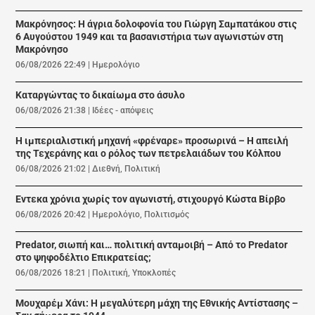
Μακρόνησος: Η άγρια δολοφονία του Γιώργη Σαμπατάκου στις
6 Αυγούστου 1949 και τα βασανιστήρια των αγωνιστών στη
Μακρόνησο
06/08/2026 22:49
|
Ημερολόγιο
Καταργώντας το δικαίωμα στο άσυλο
06/08/2026 21:38
|
Ιδέες - απόψεις
Η ιμπεριαλιστική μηχανή «φρέναρε» προσωρινά – Η απειλή
της Τεχεράνης και ο ρόλος των πετρελαιάδων του Κόλπου
06/08/2026 21:02
|
Διεθνή
,
Πολιτική
Εντεκα χρόνια χωρίς τον αγωνιστή, στιχουργό Κώστα Βίρβο
06/08/2026 20:42
|
Ημερολόγιο
,
Πολιτισμός
Predator, σιωπή και… πολιτική ανταμοιβή – Από το Predator
στο ψηφοδέλτιο Επικρατείας;
06/08/2026 18:21
|
Πολιτική
,
Υποκλοπές
Μουχαρέμ Χάνι: Η μεγαλύτερη μάχη της Εθνικής Αντίστασης –