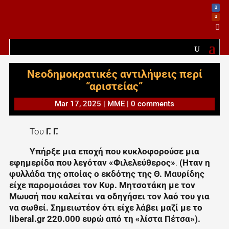

Νεοδημοκρατικές αντιλήψεις περί
“αριστείας”
Mar 17, 2025
|
ΜΜΕ
|
0 comments
Του
Γ. Γ.
Υπήρξε μια εποχή που κυκλοφορούσε μια
εφημερίδα που λεγόταν «Φιλελεύθερος»
.
(Ηταν η
φυλλάδα της οποίας ο εκδότης της Θ. Μαυρίδης
είχε παρομοιάσει τον Κυρ. Μητσοτάκη με τον
Μωυσή που καλείται να οδηγήσει τον λαό του για
να σωθεί. Σημειωτέον ότι είχε λάβει μαζί με το
liberal.gr 220.000 ευρώ από τη «λίστα Πέτσα»).