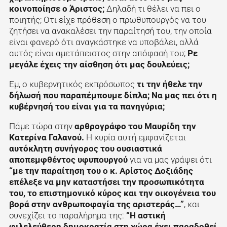
κοινοποίησε ο Άριστος;
Δηλαδή τι θέλει να πει ο
ποιητής; Οτι είχε πρόθεση ο πρωθυπουργός να του
ζητήσει να ανακαλέσει την παραίτησή του, την οποία
είναι φανερό ότι αναγκάστηκε να υποβάλει, αλλά
αυτός είναι αμετάπειστος στην απόφασή του;
Ρε
μεγάλε έχεις την αίσθηση ότι μας δουλεύεις;
Εμ, ο κυβερνητικός εκπρόσωπος
τι την ήθελε την
δήλωσή που παραπέμπουμε δίπλα; Να μας πει ότι η
κυβέρνησή του είναι για τα πανηγύρια;
Πάμε τώρα στην
αρθρογράφο του Μαυρίδη την
Κατερίνα Γαλανού.
Η κυρία αυτή εμφανίζεται
αυτόκλητη συνήγορος του ουσιαστικά
αποπεμφθέντος υφυπουργού
για να μας γράψει ότι
“με την παραίτηση του ο κ. Αρίστος Δοξιάδης
επέλεξε να μην καταστήσει την προσωπικότητα
του, το επιστημονικό κύρος και την οικογένεια του
βορά στην ανθρωποφαγία της αριστεράς…”
, και
συνεχίζει το παραλήρημα της:
“Η αστική
φιλελεύθερη δημοκρατία στη χώρα έχει παραδοθεί