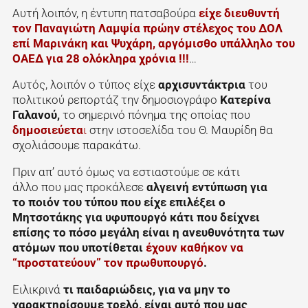
Αυτή λοιπόν, η έντυπη πατσαβούρα
είχε διευθυντή
τον Παναγιώτη Λαμψία πρώην στέλεχος του ΔΟΛ
επί Μαρινάκη και Ψυχάρη, αργόμισθο υπάλληλο του
ΟΑΕΔ για 28 ολόκληρα χρόνια !!!
…
Αυτός, λοιπόν ο τύπος είχε
αρχισυντάκτρια
του
πολιτικού ρεπορτάζ την δημοσιογράφο
Κατερίνα
Γαλανού,
το σημερινό πόνημα της οποίας που
δημοσιεύετα
ι
στην ιστοσελίδα του Θ. Μαυρίδη θα
σχολιάσουμε παρακάτω.
Πριν απ’ αυτό όμως να εστιαστούμε σε κάτι
άλλο που μας προκάλεσε
αλγεινή εντύπωση για
το ποιόν του τύπου που είχε επιλέξει ο
Μητσοτάκης για υφυπουργό κάτι που δείχνει
επίσης το πόσο μεγάλη είναι η ανευθυνότητα των
ατόμων που υποτίθεται
έχουν καθήκον να
“προστατεύουν” τον πρωθυπουργό
.
Ειλικρινά
τι παιδαριώδεις, για να μην το
χαρακτηρίσουμε τρελό, είναι αυτό που μας