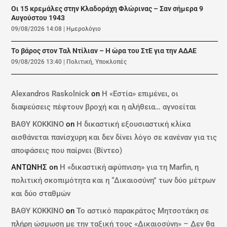
Οι 15 κρεμάλες στην Κλαδοράχη Φλώρινας – Σαν σήμερα 9
Αυγούστου 1943
09/08/2026 14:08
|
Ημερολόγιο
Το βάρος στον Ταλ Ντίλιαν – Η ώρα του ΣτΕ για την ΑΔΑΕ
09/08/2026 13:40
|
Πολιτική
,
Υποκλοπές
Alexandros Raskolnick
on
Η «Εστία» επιμένει, οι
διαψεύσεις πέφτουν βροχή και η αλήθεια… αγνοείται
ΒΑΘΥ ΚΟΚΚΙΝΟ
on
Η δικαστική εξουσιαστική κλίκα
αισθάνεται πανίσχυρη και δεν δίνει λόγο σε κανέναν για τις
αποφάσεις που παίρνει (Βίντεο)
ΑΝΤΩΝΗΣ
on
Η «δικαστική αφύπνιση» για τη Marfin, η
πολιτική σκοπιμότητα και η “Δικαιοσύνη” των δύο μέτρων
και δύο σταθμών
ΒΑΘΥ ΚΟΚΚΙΝΟ
on
Το αστικό παρακράτος Μητσοτάκη σε
πλήρη ώσμωση με την ταξική τους «Δικαιοσύνη» – Δεν θα