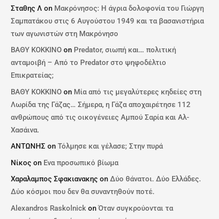
Σταθης Λ
on
Μακρόνησος: Η άγρια δολοφονία του Γιώργη
Σαμπατάκου στις 6 Αυγούστου 1949 και τα βασανιστήρια
των αγωνιστών στη Μακρόνησο
ΒΑΘΥ ΚΟΚΚΙΝΟ
on
Predator, σιωπή και… πολιτική
ανταμοιβή – Από το Predator στο ψηφοδέλτιο
Επικρατείας;
ΒΑΘΥ ΚΟΚΚΙΝΟ
on
Μία από τις μεγαλύτερες κηδείες στη
Λωρίδα της Γάζας… Σήμερα, η Γάζα αποχαιρέτησε 112
ανθρώπους από τις οικογένειες Αμπού Σαρία και Αλ-
Χασάινα.
ΑΝΤΩΝΗΣ
on
Τόλμησε και γέλασε; Στην πυρά
Νίκος
on
Ενα προσωπικό βίωμα
Χαραλαμπος Σφακιανακης
on
Δύο θάνατοι. Δύο Ελλάδες.
Δύο κόσμοι που δεν θα συναντηθούν ποτέ.
Alexandros Raskolnick
on
Όταν συγκρούονται τα