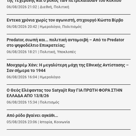
της Τεχεράνης και ο ρόλος των πετρελαιάδων του Κόλπου
06/08/2026 21:02
|
Διεθνή
,
Πολιτική
Εντεκα χρόνια χωρίς τον αγωνιστή, στιχουργό Κώστα Βίρβο
06/08/2026 20:42
|
Ημερολόγιο
,
Πολιτισμός
Predator, σιωπή και… πολιτική ανταμοιβή – Από το Predator
στο ψηφοδέλτιο Επικρατείας;
06/08/2026 18:21
|
Πολιτική
,
Υποκλοπές
Μουχαρέμ Χάνι: Η μεγαλύτερη μάχη της Εθνικής Αντίστασης –
Σαν σήμερα το 1944
06/08/2026 16:04
|
Ημερολόγιο
Ο Θεός Ελέφαντας του Satyajit Ray ΓΙΑ ΠΡΩΤΗ ΦΟΡΑ ΣΤΗΝ
ΕΛΛΑΔΑ ΑΠΟ 13/8/26
06/08/2026 15:34
|
Πολιτισμός
Από ρόδο βγαίνει αγκάθι…
05/08/2026 23:06
|
Ιστορία
,
Κοινωνία