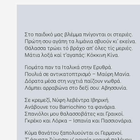
Στο παιδικό μας βλέμμα πνίγονται οι στεριές.
Πρώτη σου αγάπη τα λιμάνια σβυούν κι’ εκείνα.
Θάλασσα τρώει τό βράχο απ’ όλες τίς μεριές.
Μάτια λοξά καί τ’αγαπάς: Κόκκινη Κίνα.
Γιομάτα παν τα Ιταλικά στην Ερυθρά.
Πουλιά σε αντικατοπτρισμό – Μαύρη Μανία.
Δόρατα μέσα στη νυχτιά παίζουν νωθρά.
Λάμπει αρραβώνα στο δεξί σου: Αβησσυνία.
Σε κρεμεζί, Νύφη λεβέντρα Ιβηρική.
Ανάβουνε του Barriochino τα φανάρια.
Σπανιόλοι μου θαλασσοβάτες και Γραικοί.
Γκρέκο και Λόρκα – Ισπανία και Πασσιονάρια.
Κύμα θανάτου ξαπολυούνται οι Γερμανοί.
Τ’ άρματα ζώνεσαι μ’ αρχαία κραυγή πολέμου.