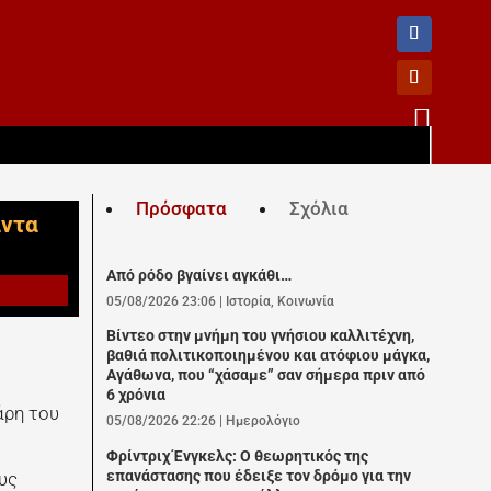

Πρόσφατα
Σχόλια
άντα
Από ρόδο βγαίνει αγκάθι…
05/08/2026 23:06
|
Ιστορία
,
Κοινωνία
Βίντεο στην μνήμη του γνήσιου καλλιτέχνη,
βαθιά πολιτικοποιημένου και ατόφιου μάγκα,
Αγάθωνα, που “χάσαμε” σαν σήμερα πριν από
6 χρόνια
άρη του
05/08/2026 22:26
|
Ημερολόγιο
Φρίντριχ Ένγκελς: Ο θεωρητικός της
επανάστασης που έδειξε τον δρόμο για την
υς