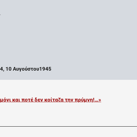
.
14, 10 Αυγούστου1945
μόνι και ποτέ δεν κοίταζα την πρύμνη!…»