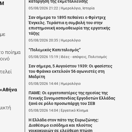
κατάργηση της εκμετάλλευσης
ΑΜ
05/08/2026 21:22
|
Ημερολόγιο
,
Ιστορία
Σαν σήμερα το 1895 πεθαίνει ο Φρίντριχ
Ένγκελς. Τεράστια η συμβολή του στην
επιστημονική κοσμοθεωρία της εργατικής
τάξης
υμε
05/08/2026 20:35
|
Ημερολόγιο
“Πολεμικός Καπιταλισμός”
το ποίημα
05/08/2026 15:19
|
Ιδέες - απόψεις
,
Πολιτισμός
κοινό
Σαν σήμερα, 5 Αυγούστου 1939: Οι φασίστες
τελεί
του Φράνκο εκτελούν 56 αγωνιστές στη
Μαδρίτη
05/08/2026 14:44
|
Ημερολόγιο
«Αθήνα
ΠΑΜΕ: Οι εργατοπατέρες της ηγεσίας της
Γενικής Συνομοσπονδίας Εργοδοτών Ελλάδας
ξανά σε ρόλο προσωπάρχη του ΣΕΒ
μικτή
05/08/2026 14:04
|
Εργατικό Κίνημα
Η Ελλάδα στον πάτο της Ευρωζώνης:
Διαθέσιμο εισόδημα και πλούτος
νοικοκυριών σε ελεύθερη πτώση