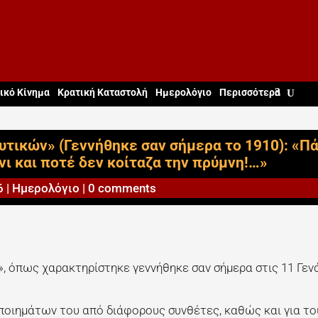
ικό Κίνημα
Κρατική Καταστολή
Ημερολόγιο
Περισσότερα
υτικών» (Γεννήθηκε σαν σήμερα το 1910): «Π
νι και ποτέ δεν κοίταζα την πρύμνη!…»
6
|
Ημερολόγιο
|
0 comments
», όπως χαρακτηρίστηκε γεννήθηκε σαν σήμερα στις 11 Γεν
ποιημάτων του από διάφορους συνθέτες, καθώς και για το