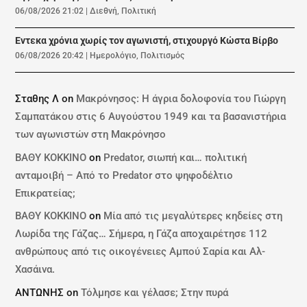
06/08/2026 21:02
|
Διεθνή
,
Πολιτική
Εντεκα χρόνια χωρίς τον αγωνιστή, στιχουργό Κώστα Βίρβο
06/08/2026 20:42
|
Ημερολόγιο
,
Πολιτισμός
Σταθης Λ
on
Μακρόνησος: Η άγρια δολοφονία του Γιώργη
Σαμπατάκου στις 6 Αυγούστου 1949 και τα βασανιστήρια
των αγωνιστών στη Μακρόνησο
ΒΑΘΥ ΚΟΚΚΙΝΟ
on
Predator, σιωπή και… πολιτική
ανταμοιβή – Από το Predator στο ψηφοδέλτιο
Επικρατείας;
ΒΑΘΥ ΚΟΚΚΙΝΟ
on
Μία από τις μεγαλύτερες κηδείες στη
Λωρίδα της Γάζας… Σήμερα, η Γάζα αποχαιρέτησε 112
ανθρώπους από τις οικογένειες Αμπού Σαρία και Αλ-
Χασάινα.
ΑΝΤΩΝΗΣ
on
Τόλμησε και γέλασε; Στην πυρά