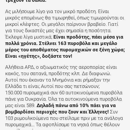
Ας μιλήσουμε λίγο για τον μικρό προδότη. Είναι
μικρός επομένως θα τιμωρηθεί, όπως τιμωρούνται οι
μικροί κλέφτες. Οι μεγάλοι παίρνουν βραβείο. Γιατί
για τους δικαστές μας έχει σημασία η ποσότητα.
Έκλεψε λίγα μυστικά;
Είναι προδότης, πάει μέσα για
πολλά χρόνια. Στέλνει 163 πυροβόλα και μεγάλο
μέρος του αποθέματος πυρομαχικών σε ξένη χώρα;
Είναι «ηγέτης», δοξάστε τον!
Αλήθεια ΑΡΔ, ο αξιωματικός της αεροπορίας είναι
κακός, του σατανά, προδότης κλπ. Δε διαφωνώ.
Αυτοί που έκαναν τα Μνημόνια και ρήμαξαν την
Ελλάδα τι είναι; Αυτοί που σας πετσώνουν;
150.000 πυρομαχικά συν 60 αυτοκινούμενα πυροβόλα
πάνε για Ουκρανία. Όλα τα αυτοκινούμενα πυροβόλα
μας είναι 589.
Δηλαδή πάνω από 10% πάει για να
βομβαρδίσει περιοχές που ζουν και Έλληνες!
Συν
103 ρυμουλκούμενα που στείλαμε πριν με τα ανάλογα
πυρομαχικά… Τα αφοπλίσαμε τα νησιά όπως θέλουν