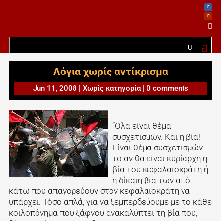

Λόγια χωρίς αντίκρισμα
Jun 11, 2008
|
Χωρίς κατηγορία
|
0 comments
“Ολα είναι θέμα
συσχετισμών. Και η βία!
Είναι θέμα συσχετισμών
το αν θα είναι κυρίαρχη η
βία του κεφαλαιοκράτη ή
η δίκαιη βία των από
κάτω που απαγορεύουν στον κεφαλαιοκράτη να
υπάρχει. Τόσο απλά, για να ξεμπερδεύουμε με το κάθε
κοιλοπόνημα που ξάφνου ανακαλύπτει τη βία που,