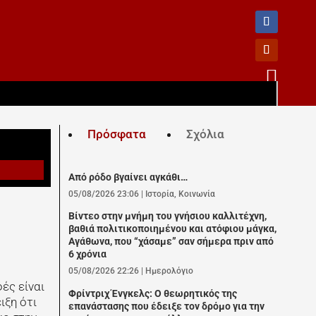

Πρόσφατα
Σχόλια
Από ρόδο βγαίνει αγκάθι…
05/08/2026 23:06
|
Ιστορία
,
Κοινωνία
Βίντεο στην μνήμη του γνήσιου καλλιτέχνη,
βαθιά πολιτικοποιημένου και ατόφιου μάγκα,
Αγάθωνα, που “χάσαμε” σαν σήμερα πριν από
6 χρόνια
05/08/2026 22:26
|
Ημερολόγιο
ές είναι
Φρίντριχ Ένγκελς: Ο θεωρητικός της
ιξη ότι
επανάστασης που έδειξε τον δρόμο για την