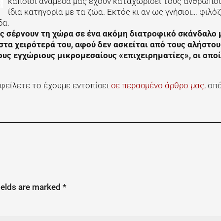
κάποιοι ανάμεσά μας έχουν καταχωρίσει τους ανθρώπο
ίδια κατηγορία με τα ζώα. Εκτός κι αν ως γνήσιοι… φιλό
δα.
ς σέρνουν τη χώρα σε ένα ακόμη διατροφικό σκάνδαλο 
στα χειρότερά του, αφού δεν ασκείται από τους αλήστο
υς εγχώριους μικρομεσαίους «επιχειρηματίες», οι οποί
οφείλετε το έχουμε εντοπίσει
σε περασμένο άρθρο μας,
οπό
ields are marked
*