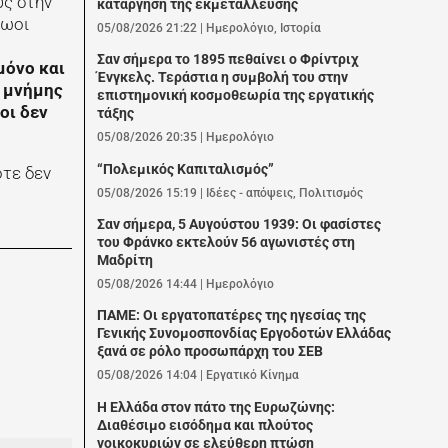
υς στην
κατάργηση της εκμετάλλευσης
ζωοι
05/08/2026 21:22
|
Ημερολόγιο
,
Ιστορία
Σαν σήμερα το 1895 πεθαίνει ο Φρίντριχ
μόνο και
Ένγκελς. Τεράστια η συμβολή του στην
υ μνήμης
επιστημονική κοσμοθεωρία της εργατικής
οι δεν
τάξης
05/08/2026 20:35
|
Ημερολόγιο
“Πολεμικός Καπιταλισμός”
τε δεν
05/08/2026 15:19
|
Ιδέες - απόψεις
,
Πολιτισμός
Σαν σήμερα, 5 Αυγούστου 1939: Οι φασίστες
του Φράνκο εκτελούν 56 αγωνιστές στη
Μαδρίτη
05/08/2026 14:44
|
Ημερολόγιο
ΠΑΜΕ: Οι εργατοπατέρες της ηγεσίας της
Γενικής Συνομοσπονδίας Εργοδοτών Ελλάδας
ξανά σε ρόλο προσωπάρχη του ΣΕΒ
05/08/2026 14:04
|
Εργατικό Κίνημα
Η Ελλάδα στον πάτο της Ευρωζώνης:
Διαθέσιμο εισόδημα και πλούτος
νοικοκυριών σε ελεύθερη πτώση