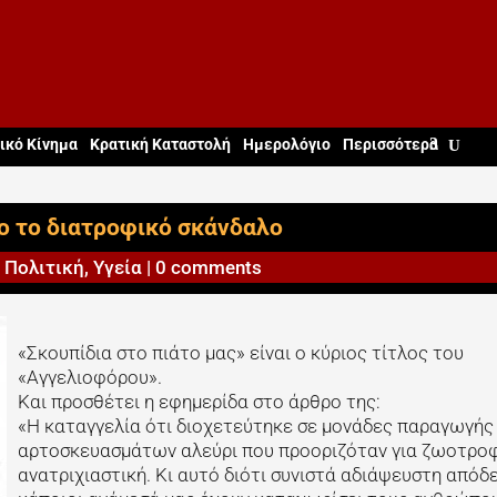
ικό Κίνημα
Κρατική Καταστολή
Ημερολόγιο
Περισσότερα
ο το διατροφικό σκάνδαλο
|
Πολιτική
,
Υγεία
|
0 comments
«Σκουπίδια στο πιάτο μας» είναι ο κύριος τίτλος του
«Αγγελιοφόρου».
Και προσθέτει η εφημερίδα στο άρθρο της:
«Η καταγγελία ότι διοχετεύτηκε σε μονάδες παραγωγής
αρτοσκευασμάτων αλεύρι που προοριζόταν για ζωοτροφ
ανατριχιαστική. Κι αυτό διότι συνιστά αδιάψευστη απόδε