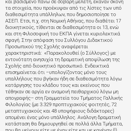
και βασισμένο πάνω σε σοβαρή μελέτη, έκαναν σκόνη
τα στοιχεία, που προέκυψαν από τις λίστες των υπό
διαθεσιμότητα υπάλληλων, που δημοσιοποίησε το
ΑΣΕΠ. Ετσι, π.χ. στη Νομική Αθήνας, που διαθέτει 17
διοικητικούς, τίθενται σε διαθεσιμότητα οι 13, ενώ
και στη Φιλοσοφική του ΕΚΠΑ γίνεται κυριολεκτικά
σφαγή. Στην απόφαση του Συλλόγου Διδακτικού
Προσωπικού της Σχολής αναφέρεται
χαρακτηριστικά: «Παρακολουθεί (ο Σύλλογος) με
εντονότατη ανησυχία τη δραματική αποψίλωση της
Σχολής από διοικητικό προσωπικό. Ενδεικτικά
επισημαίνεται ότι –υπολογίζοντας μόνο τους
υπαλλήλους που βγήκαν ήδη σε διαθεσιμότητα λόγω
κατάργησης του κλάδου τους και εκείνους που
τέθηκαν σε αργία εν αναμονή πειθαρχικού λόγω μη
απογραφής– στη Γραμματεία του Τμήματος Γαλλικής
Φιλολογίας (με 3.329 προπτυχιακούς φοιτητές, 72
μεταπτυχιακούς και 48 υποψήφιους διδάκτορες)
απομένει ένας μόνο υπάλληλος. Ανάλογη δραματική
κατάσταση θα δημιουργηθεί σε πολλά άλλα Τμήματα,
που θα μείνουν είτε με έναν είτε και με κανέναν (!)