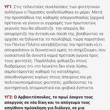
ΥΓ1
: Στις τελευταίες συνελεύσεις των φοιτητικών
συλλόγων ο Περισσός αναδιπλώθηκε εν μέρει. Μετά
την προσπάθεια της καθαρής απεργοσπασίας (αρχικά
πρότεινε να γίνουν οι εγγραφές των πρωτοετών,
γεγονός που θα αδυνάτιζε την απεργία, θα
αποφόρτιζε την ένταση και πίεσή της, βοηθώντας να
αρχίσει να ξηλώνεται το πουλόβερ), τώρα παριστάνει
τον Πόντιο Πιλάτο κατεβάζοντας την πρόταση «ό,τι
αποφασίσουν οι διοικητικοί εμείς το στηρίζουμε», που
ουσιαστικά δε συνιστά καμιά πρόταση αγώνα προς
τους φοιτητές. Παράλληλα, ψιθυρίζει στους
διαδρόμους ότι «το λουκέτο δεν είναι λύση»,
σαμποτάροντας καθαρά τις καταλήψεις,
απευθυνόμενος κυρίως στους άπειρους και μη
πολιτικοποιημένους φοιτητές, χαϊδεύοντας τα
συντηρητικά, ατομικιστικά και φοβικά ένστικτα.
ΥΓ2:
Ο Αρβανιτόπουλος, το πρωί έσερνε τους
απεργούς σε νέα δίκη και το απόγευμα τους
απηύθυνε πρόσκληση για διάλογο, σε μια