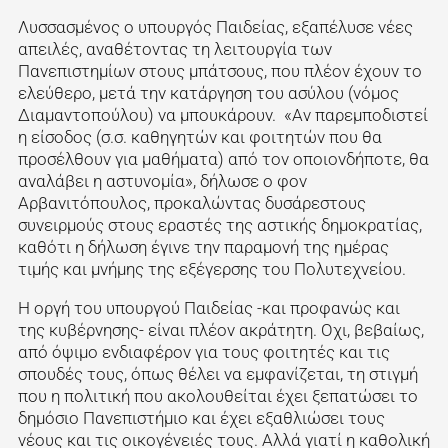
Λυσσασμένος ο υπουργός Παιδείας, εξαπέλυσε νέες
απειλές, αναθέτοντας τη λειτουργία των
Πανεπιστημίων στους μπάτσους, που πλέον έχουν το
ελεύθερο, μετά την κατάργηση του ασύλου (νόμος
Διαμαντοπούλου) να μπουκάρουν. «Αν παρεμποδιστεί
η είσοδος (σ.σ. καθηγητών και φοιτητών που θα
προσέλθουν για μαθήματα) από τον οποιονδήποτε, θα
αναλάβει η αστυνομία», δήλωσε ο φον
Αρβανιτόπουλος, προκαλώντας δυσάρεστους
συνειρμούς στους εραστές της αστικής δημοκρατίας,
καθότι η δήλωση έγινε την παραμονή της ημέρας
τιμής και μνήμης της εξέγερσης του Πολυτεχνείου.
Η οργή του υπουργού Παιδείας -και προφανώς και
της κυβέρνησης- είναι πλέον ακράτητη. Οχι, βεβαίως,
από όψιμο ενδιαφέρον για τους φοιτητές και τις
σπουδές τους, όπως θέλει να εμφανίζεται, τη στιγμή
που η πολιτική που ακολουθείται έχει ξεπατώσει το
δημόσιο Πανεπιστήμιο και έχει εξαθλιώσει τους
νέους και τις οικογένειές τους. Αλλά γιατί η καθολική