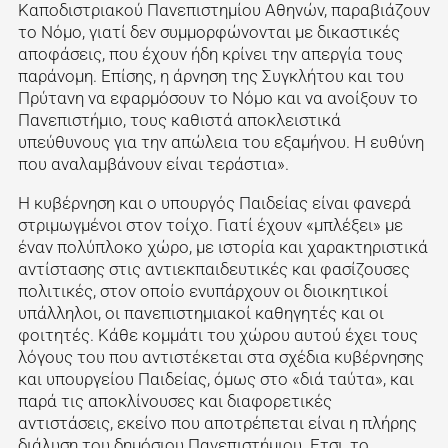
Καποδιστριακού Πανεπιστημίου Αθηνών, παραβιάζουν
το Νόμο, γιατί δεν συμμορφώνονται με δικαστικές
αποφάσεις, που έχουν ήδη κρίνει την απεργία τους
παράνομη. Επίσης, η άρνηση της Συγκλήτου και του
Πρύτανη να εφαρμόσουν το Νόμο και να ανοίξουν το
Πανεπιστήμιο, τους καθιστά αποκλειστικά
υπεύθυνους για την απώλεια του εξαμήνου. Η ευθύνη
που αναλαμβάνουν είναι τεράστια».
Η κυβέρνηση και ο υπουργός Παιδείας είναι φανερά
στριμωγμένοι στον τοίχο. Γιατί έχουν «μπλέξει» με
έναν πολύπλοκο χώρο, με ιστορία και χαρακτηριστικά
αντίστασης στις αντιεκπαιδευτικές και φασίζουσες
πολιτικές, στον οποίο ενυπάρχουν οι διοικητικοί
υπάλληλοι, οι πανεπιστημιακοί καθηγητές και οι
φοιτητές. Κάθε κομμάτι του χώρου αυτού έχει τους
λόγους του που αντιστέκεται στα σχέδια κυβέρνησης
και υπουργείου Παιδείας, όμως στο «διά ταύτα», και
παρά τις αποκλίνουσες και διαφορετικές
αντιστάσεις, εκείνο που αποτρέπεται είναι η πλήρης
διάλυση του δημόσιου Πανεπιστήμιου. Ετσι, το