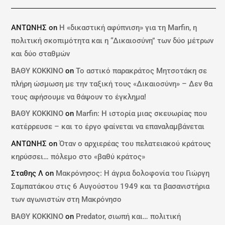
ΑΝΤΩΝΗΣ
on
Η «δικαστική αφύπνιση» για τη Marfin, η
πολιτική σκοπιμότητα και η “Δικαιοσύνη” των δύο μέτρων
και δύο σταθμών
ΒΑΘΥ ΚΟΚΚΙΝΟ
on
Το αστικό παρακράτος Μητσοτάκη σε
πλήρη ώσμωση με την ταξική τους «Δικαιοσύνη» – Δεν θα
τους αφήσουμε να θάψουν το έγκλημα!
ΒΑΘΥ ΚΟΚΚΙΝΟ
on
Marfin: Η ιστορία μιας σκευωρίας που
κατέρρευσε – και το έργο φαίνεται να επαναλαμβάνεται
ΑΝΤΩΝΗΣ
on
Όταν ο αρχιερέας του πελατειακού κράτους
κηρύσσει… πόλεμο στο «βαθύ κράτος»
Σταθης Λ
on
Μακρόνησος: Η άγρια δολοφονία του Γιώργη
Σαμπατάκου στις 6 Αυγούστου 1949 και τα βασανιστήρια
των αγωνιστών στη Μακρόνησο
ΒΑΘΥ ΚΟΚΚΙΝΟ
on
Predator, σιωπή και… πολιτική