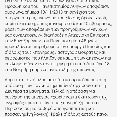
«Η Γενική Συνέλευση του Συλλόγου Διοικητικού
Προσωπικού του Πανεπιστημίου Αθηνών αποφάσισε
ομόφωνα σήμερα 18/11/2013 τη συνέχιση του
απεργιακού μας αγώνα με τους ίδιους όρους, χωρίς
καμία έκπτωση, όπως κάνουμε εδώ και 10 εβδομάδες,
βάσει των αποφάσεων των προηγούμενων γενικών
μας συνελεύσεων», διακήρυξε η Απεργιακή Επιτροπή
των Εργαζομένων του Πανεπιστημίου Αθηνών,
προκαλώντας παροξυσμό στον υπουργό Παιδείας και
σ’ όλους τους «πονηρούς» αστογραφειοκράτες και
ρεφορμιστές, που ήλπιζαν σε κάμψη των απεργών και
κυκλοφορούσαν έντονα τη φήμη ότι από Δευτέρα 18
του Νοέμβρη πάμε σε αναστολή της απεργίας.
Αέρα στα πανιά όλου αυτού του εσμού έδωσε και η
απόφαση των πανεπιστημιακών ν’ αρχίσουν από τη
Δευτέρα τα μαθήματα. Τελικά, η απόφαση για
συνέχιση της απεργίας «χωρίς καμιά έκπτωση» (π.χ.
εγγραφές πρωτοετών, όπως πονηρά ζητούσε ο
Περισσός σε μια καθαρά απεργοσπαστική και
προσκυνημένη λογική), έβαλε σ’ όλους αυτούς πάγο.