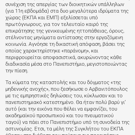
συνέχιση της απεργίας των διοικητικών υπάλληλων
(για 11η εβδομάδα) στα δυο μεγαλύτερα ιδρύματα της
χώρας (ΕΚΠΑ και ΕΜΠ) εξελίσσεται υπό
πρωτόγνωρους, για τον τελευταίο καιρό της
επικράτησης της γενικευμένης ηττοπάθειας, όρους,
στέλνοντας μηνύματα αντίστασης στην εργαζόμενη
κοινωνία. Αγνόησε τη δικαστική απόφαση, βάσει της
οποίας χαρακτηρίστηκε «παράνομη», και
περιφρουρείται αποφασιστικά, ακυρώνοντας κάθε
διαδικασία μέσα στο Πανεπιστήμιο, μεγιστοποιώντας
την πίεση.
Τα κύματα της καταστολής και του δόγματος «της
μηδενικής ανοχής», που ξεσήκωσε ο Αρβανιτόπουλος
με τις εμπρηστικές δηλώσεις του, κύκλωσαν και το
πανεπιστημιακό κατεστημένο. Θα ήταν πολύ βαρύ γι’
αυτό (και την εικόνα που θέλει να εμφανίζει, του
ακαδημαϊκού προσωπικού και του πνευματικού
ταγού) να πάει στο Πανεπιστήμιο υπό τη συνοδεία της
αστυνομίας. Ετσι, τα μέλη της Συγκλήτου του ΕΚΠΑ