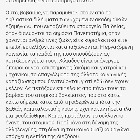
αξιοπρέπεια, είναι αδιαπραγμάτευτο.
Ούτε, βεβαίως, να παραμυθια- στούν από τα
εκβιαστικά διλήμματα των «χαμένων ακαδημαϊκών
εξαμήνων», που εκτοξεύει το υπουργείο Παιδείας,
όταν διαλύονται τα δημόσια Πανεπιστήμια, όταν
χάνονται ανθρώπινες ζωές, είτε κυριολεκτικά είτε
επειδή ευτελίζονται και απαξιώνονται. Η εργαζόμενη
κοινωνία, τα παιδιά της που σπουδάζουν, ας
κοιτάξουν γύρω τους. Χιλιάδες είναι οι άνεργοι,
άπειροι οι νέοι επιστήμονες (ακόμα και γιατροί και
μηχανικοί, τα επαγγέλματα της άλλοτε κοινωνικής
καταξίωσης) που ξενιτεύονται, γιατί εδώ δεν έχουν
μέλλον. Ας πετάξουν επιτέλους από πάνω τους τα
βαρίδια του ατομικού βολέματος, που στο κάτω-
κάτω σήμερα, κάτω από τη σιδερένια μπότα της
βαθιάς καπιταλιστικής κρίσης, έχει καταντήσει απλά
μια ψευδαίσθηση. Και ας προτάξουν το συλλογικό
έναντι του ατομικού. Γιατί μόνο στη δύναμη της
αλληλεγγύης, στη δύναμη του κοινού μαζικού αγώνα
υπάρχει η ελπίδα της διεξόδου.