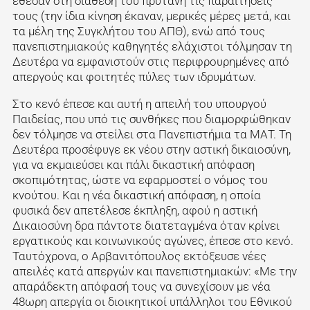
έθεσαν στη διάθεση του πρύτανη τις παραιτήσεις
τους (την ίδια κίνηση έκαναν, μερικές μέρες μετά, και
τα μέλη της Συγκλήτου του ΑΠΘ), ενώ από τους
πανεπιστημιακούς καθηγητές ελάχιστοι τόλμησαν τη
Δευτέρα να εμφανιστούν στις περιφρουρημένες από
απεργούς και φοιτητές πύλες των ιδρυμάτων.
Στο κενό έπεσε και αυτή η απειλή του υπουργού
Παιδείας, που υπό τις συνθήκες που διαμορφώθηκαν
δεν τόλμησε να στείλει στα Πανεπιστήμια τα ΜΑΤ. Τη
Δευτέρα προσέφυγε εκ νέου στην αστική δικαιοσύνη,
για να εκμαιεύσει και πάλι δικαστική απόφαση
σκοπιμότητας, ώστε να εφαρμοστεί ο νόμος του
κνούτου. Και η νέα δικαστική απόφαση, η οποία
φυσικά δεν απετέλεσε έκπληξη, αφού η αστική
Δικαιοσύνη δρα πάντοτε διατεταγμένα όταν κρίνει
εργατικούς και κοινωνικούς αγώνες, έπεσε στο κενό.
Ταυτόχρονα, ο Αρβανιτόπουλος εκτόξευσε νέες
απειλές κατά απεργών και πανεπιστημιακών: «Με την
απαράδεκτη απόφασή τους να συνεχίσουν με νέα
48ωρη απεργία οι διοικητικοί υπάλληλοι του Εθνικού