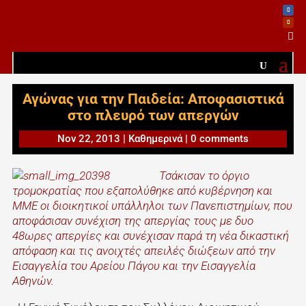

Αγώνας για την Παιδεία: Αποφασιστικά
στο πλευρό των απεργών
Nov 22, 2013
|
Καθημερινά
|
0 comments
Τσάκισαν το όργιο
τρομοκρατίας που εξαπολύθηκε από κυβέρνηση και
ΜΜΕ οι διοικητικοί υπάλληλοι των Πανεπιστημίων, που
αποφάσισαν συνέχιση της απεργίας τους με δυο
48ωρες απεργίες και συνέχισαν παρά τη νέα δικαστική
απόφαση και τις ανοιχτές απειλές διώξεων από την
Εισαγγελία του Αρείου Πάγου και την Εισαγγελία
Αθηνών.